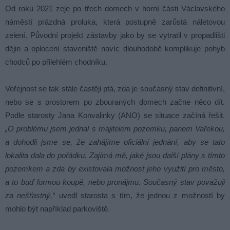
Od roku 2021 zeje po třech domech v horní části Václavského
náměstí prázdná proluka, která postupně zarůstá náletovou
zelení. Původní projekt zástavby jako by se vytratil v propadlišti
dějin a oplocení staveniště navíc dlouhodobě komplikuje pohyb
chodců po přilehlém chodníku.
Veřejnost se tak stále častěji ptá, zda je současný stav definitivní,
nebo se s prostorem po zbouraných domech začne něco dít.
Podle starosty Jana Konvalinky (ANO) se situace začíná řešit.
„O problému jsem jednal s majitelem pozemku, panem Vařekou,
a dohodli jsme se, že zahájíme oficiální jednání, aby se tato
lokalita dala do pořádku. Zajímá mě, jaké jsou další plány s tímto
pozemkem a zda by existovala možnost jeho využití pro město,
a to buď formou koupě, nebo pronájmu. Současný stav považuji
za nešťastný,“
uvedl starosta s tím, že jednou z možností by
mohlo být například parkoviště.