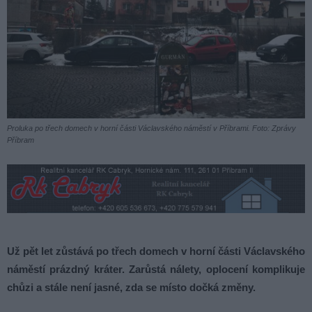
Proluka po třech domech v horní části Václavského náměstí v Příbrami. Foto: Zprávy
Příbram
Už pět let zůstává po třech domech v horní části Václavského
náměstí prázdný kráter. Zarůstá nálety, oplocení komplikuje
chůzi a stále není jasné, zda se místo dočká změny.