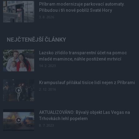
Příbram modernizuje parkovací automaty.
Přibudou i tři nové poblíž Svaté Hory
3. 8. 2026
NEJČTENĚJŠÍ ČLÁNKY
Lazsko zřídilo transparentní účet na pomoc
mladé mamince, náhle postižené mrtvicí
14. 2. 2023
Krampuslauf přilákal tisíce lidí nejen z Příbrami
2. 12. 2016
AKTUALIZOVÁNO: Bývalý objekt Las Vegas na
Trhovkách lehl popelem
8. 7. 2023