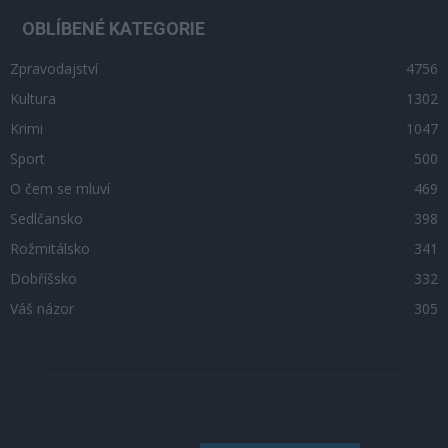
OBLÍBENÉ KATEGORIE
Zpravodajství
4756
Kultura
1302
Krimi
1047
Sport
500
O čem se mluví
469
Sedlčansko
398
Rožmitálsko
341
Dobříšsko
332
Váš názor
305