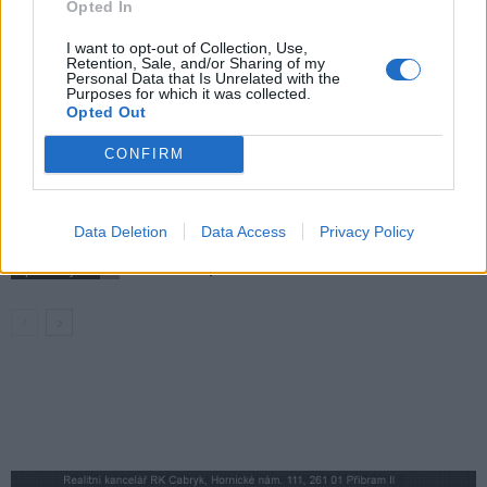
Většina koupališť na Příbramsku nabízí
Opted In
výborné podmínky. Horší voda je jen na
I want to opt-out of Collection, Use,
Živohošti
Zpravodajství
Retention, Sale, and/or Sharing of my
Personal Data that Is Unrelated with the
Purposes for which it was collected.
Příbram modernizuje parkovací automaty.
Opted Out
Přibudou i tři nové poblíž Svaté Hory
CONFIRM
Zpravodajství
Středočeský kraj upravil pravidla soutěže.
Data Deletion
Data Access
Privacy Policy
Obce nově získají body i za předcházení
vzniku odpadu
Zpravodajství