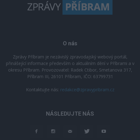
O nás
Zprávy Příbram je nezávislý zpravodajský webový portál,
přinášející informace především o aktuálním dění v Příbrami a v
okresu Příbram. Provozovatel: Radek Ctibor, Smetanova 317,
Příbram III, 26101 Příbram, IČO: 63799731
Kontaktujte nás:
redakce@zpravypribram.cz
NÁSLEDUJTE NÁS