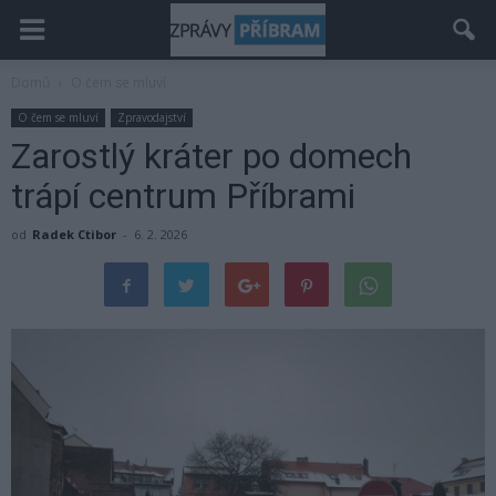
Domů
O čem se mluví
O čem se mluví
Zpravodajství
Zarostlý kráter po domech
trápí centrum Příbrami
od
Radek Ctibor
-
6. 2. 2026