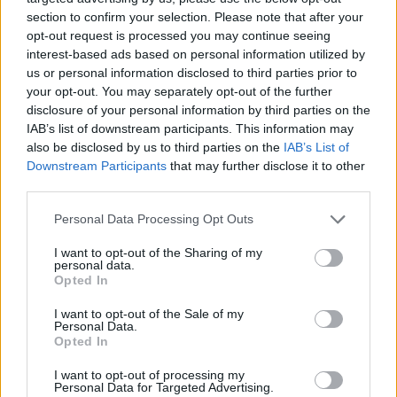
Marek Školoud
Pražská ulice
Příbram
staveniště
section to confirm your selection. Please note that after your
Václavské náměstí
opt-out request is processed you may continue seeing
interest-based ads based on personal information utilized by
us or personal information disclosed to third parties prior to
your opt-out. You may separately opt-out of the further
disclosure of your personal information by third parties on the
IAB’s list of downstream participants. This information may
also be disclosed by us to third parties on the
IAB’s List of
Downstream Participants
that may further disclose it to other
third parties.
Předchozí článek
Následující článek
Personal Data Processing Opt Outs
Na českou pohádku, volejbal,
Věřím ve spolupráci s lidmi, kteří
ples, loupež v divadle či Muchu
mají Svatou Horu rádi, říká
I want to opt-out of the Sharing of my
personal data.
P. Miloš Szabo
Opted In
I want to opt-out of the Sale of my
Personal Data.
SOUVISEJÍCÍ ČLÁNKY
Opted In
VÍCE OD AUTORA
I want to opt-out of processing my
Personal Data for Targeted Advertising.