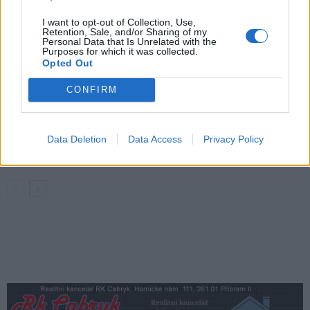
Rovnováha života. Vernisáž nabídne
i hudební a básnický program
I want to opt-out of Collection, Use,
Kultura
Retention, Sale, and/or Sharing of my
Personal Data that Is Unrelated with the
Purposes for which it was collected.
Festival hudby na zámku Dobříš sází na
Opted Out
jedinečnou atmosféru. Klasiku propojí
s dalšími žánry i rodinným programem
Dobříšsko
CONFIRM
Fesťáczek Presents poprvé míří do
Lesního divadla Skalka. Nabídne hudbu,
Data Deletion
Data Access
Privacy Policy
divadlo i tvořivé dílny
Kultura