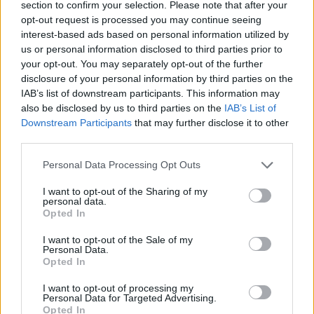
section to confirm your selection. Please note that after your
setkání
opt-out request is processed you may continue seeing
interest-based ads based on personal information utilized by
us or personal information disclosed to third parties prior to
your opt-out. You may separately opt-out of the further
disclosure of your personal information by third parties on the
IAB’s list of downstream participants. This information may
also be disclosed by us to third parties on the
IAB’s List of
Downstream Participants
that may further disclose it to other
third parties.
Předchozí článek
Následující článek
Personal Data Processing Opt Outs
Věřím ve spolupráci s lidmi, kteří
Chybělo málo. Policie varovala
mají Svatou Horu rádi, říká
chodce i řidiče v Příbrami
I want to opt-out of the Sharing of my
P. Miloš Szabo
personal data.
Opted In
I want to opt-out of the Sale of my
SOUVISEJÍCÍ ČLÁNKY
Personal Data.
Opted In
VÍCE OD AUTORA
I want to opt-out of processing my
Personal Data for Targeted Advertising.
Dnes se v Příbrami otevře výstava
Opted In