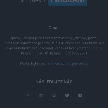
O nás
Zprávy Příbram je nezávislý zpravodajský webový portál,
přinášející informace především o aktuálním dění v Příbrami a v
okresu Příbram. Provozovatel: Radek Ctibor, Smetanova 317,
Příbram III, 26101 Příbram, IČO: 63799731
Kontaktujte nás:
redakce@zpravypribram.cz
NÁSLEDUJTE NÁS