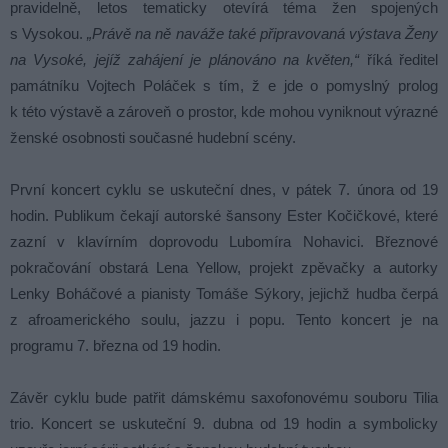
pravidelně, letos tematicky otevírá téma žen spojených
s Vysokou.
„Právě na ně naváže také připravovaná výstava Ženy
na Vysoké, jejíž zahájení je plánováno na květen,“
říká ředitel
památníku Vojtech Poláček s tím, ž e jde o pomyslný prolog
k této výstavě a zároveň o prostor, kde mohou vyniknout výrazné
ženské osobnosti současné hudební scény.
První koncert cyklu se uskuteční dnes, v pátek 7. února od 19
hodin. Publikum čekají autorské šansony Ester Kočičkové, které
zazní v klavírním doprovodu Lubomíra Nohavici. Březnové
pokračování obstará Lena Yellow, projekt zpěvačky a autorky
Lenky Boháčové a pianisty Tomáše Sýkory, jejichž hudba čerpá
z afroamerického soulu, jazzu i popu. Tento koncert je na
programu 7. března od 19 hodin.
Závěr cyklu bude patřit dámskému saxofonovému souboru Tilia
trio. Koncert se uskuteční 9. dubna od 19 hodin a symbolicky