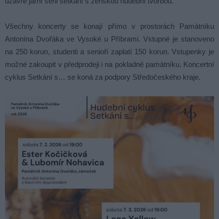
uzavře jarní sérii setkání s ženskou hudební tvorbou.
Všechny koncerty se konají přímo v prostorách Památníku
Antonína Dvořáka ve Vysoké u Příbrami. Vstupné je stanoveno
na 250 korun, studenti a senioři zaplatí 150 korun. Vstupenky je
možné zakoupit v předprodeji i na pokladně památníku. Koncertní
cyklus Setkání s… se koná za podpory Středočeského kraje.