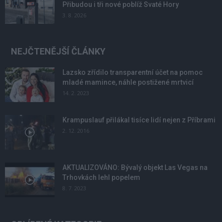
Přibudou i tři nové poblíž Svaté Hory
3. 8. 2026
NEJČTENĚJŠÍ ČLÁNKY
Lazsko zřídilo transparentní účet na pomoc
mladé mamince, náhle postižené mrtvicí
14. 2. 2023
Krampuslauf přilákal tisíce lidí nejen z Příbrami
2. 12. 2016
AKTUALIZOVÁNO: Bývalý objekt Las Vegas na
Trhovkách lehl popelem
8. 7. 2023