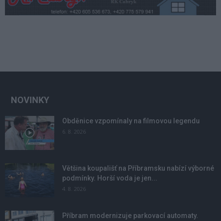
NOVINKY
Obděnice vzpomínaly na filmovou legendu
6. 8. 2026
Většina koupališť na Příbramsku nabízí výborné
podmínky. Horší voda je jen...
4. 8. 2026
Příbram modernizuje parkovací automaty.