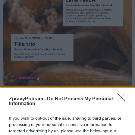
Komentáře
ZpravyPribram -
Do Not Process My Personal
Information
If you wish to opt-out of the sale, sharing to third parties, or
processing of your personal or sensitive information for
TAGY
Ester Kočičková
koncert
Památník Antonína Dvořáka
targeted advertising by us, please use the below opt-out