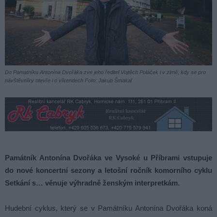
Do Pamatníku Antonína Dvořáka zve jeho ředitel Vojtěch Poláček i v zimě, kdy se pro
návštěvníky otevře i o víkendech Foto: Jakub Šmakal
Památník Antonína Dvořáka ve Vysoké u Příbrami vstupuje
do nové koncertní sezony a letošní ročník komorního cyklu
Setkání s… věnuje výhradně ženským interpretkám.
Hudební cyklus, který se v Památníku Antonína Dvořáka koná