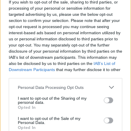
If you wish to opt-out of the sale, sharing to third parties, or
Komentáře
processing of your personal or sensitive information for
targeted advertising by us, please use the below opt-out
section to confirm your selection. Please note that after your
opt-out request is processed you may continue seeing
interest-based ads based on personal information utilized by
TAGY
BESIP
bezpečnost
chodci
doprava
policie
us or personal information disclosed to third parties prior to
your opt-out. You may separately opt-out of the further
prevene
Příbram
řidiči
disclosure of your personal information by third parties on the
IAB’s list of downstream participants. This information may
also be disclosed by us to third parties on the
IAB’s List of
Downstream Participants
that may further disclose it to other
third parties.
Personal Data Processing Opt Outs
I want to opt-out of the Sharing of my
personal data.
Předchozí článek
Následující článek
Opted In
Hudební cyklus „Setkání s“ ve
Nečekaný debakl favorita.
I want to opt-out of the Sale of my
Vysoké zahájí Ester Kočičková
Příbram smetla Jihostroj
Personal Data.
Opted In