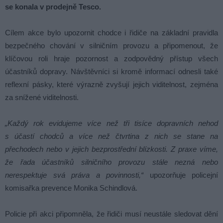
se konala v prodejně Tesco.
Cílem akce bylo upozornit chodce i řidiče na základní pravidla
bezpečného chování v silničním provozu a připomenout, že
klíčovou roli hraje pozornost a zodpovědný přístup všech
účastníků dopravy. Návštěvníci si kromě informací odnesli také
reflexní pásky, které výrazně zvyšují jejich viditelnost, zejména
za snížené viditelnosti.
„Každý rok evidujeme více než tři tisíce dopravních nehod
s účastí chodců a více než čtvrtina z nich se stane na
přechodech nebo v jejich bezprostřední blízkosti. Z praxe víme,
že řada účastníků silničního provozu stále nezná nebo
nerespektuje svá práva a povinnosti,“
upozorňuje policejní
komisařka prevence Monika Schindlová.
Policie při akci připomněla, že řidiči musí neustále sledovat dění