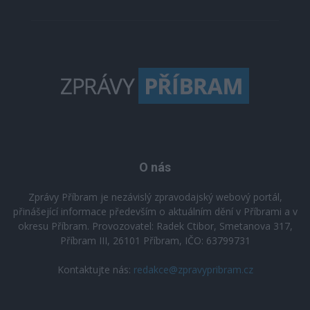
O nás
Zprávy Příbram je nezávislý zpravodajský webový portál,
přinášející informace především o aktuálním dění v Příbrami a v
okresu Příbram. Provozovatel: Radek Ctibor, Smetanova 317,
Příbram III, 26101 Příbram, IČO: 63799731
Kontaktujte nás:
redakce@zpravypribram.cz