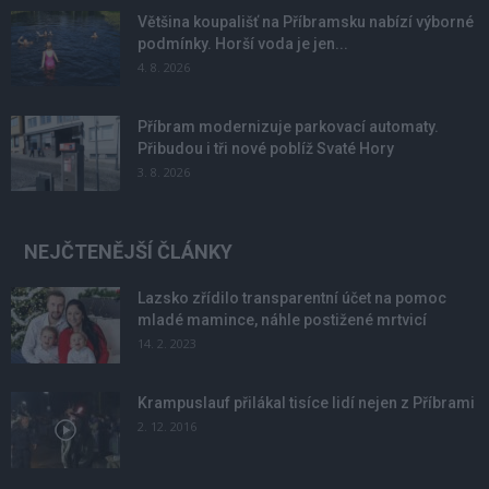
Většina koupališť na Příbramsku nabízí výborné
podmínky. Horší voda je jen...
4. 8. 2026
Příbram modernizuje parkovací automaty.
Přibudou i tři nové poblíž Svaté Hory
3. 8. 2026
NEJČTENĚJŠÍ ČLÁNKY
Lazsko zřídilo transparentní účet na pomoc
mladé mamince, náhle postižené mrtvicí
14. 2. 2023
Krampuslauf přilákal tisíce lidí nejen z Příbrami
2. 12. 2016