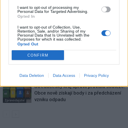
I want to opt-out of processing my
SOUVISEJÍCÍ ČLÁNKY
Personal Data for Targeted Advertising.
Opted In
VÍCE OD AUTORA
I want to opt-out of Collection, Use,
Většina koupališť na Příbramsku nabízí
Retention, Sale, and/or Sharing of my
Personal Data that Is Unrelated with the
výborné podmínky. Horší voda je jen na
Purposes for which it was collected.
Živohošti
Opted Out
Zpravodajství
CONFIRM
Příbram modernizuje parkovací automaty.
Přibudou i tři nové poblíž Svaté Hory
Zpravodajství
Data Deletion
Data Access
Privacy Policy
Středočeský kraj upravil pravidla soutěže.
Obce nově získají body i za předcházení
vzniku odpadu
Zpravodajství