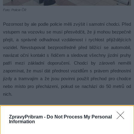
Foto: Policie ČR
Pozornost by ale podle policie měli zvýšit i samotní chodci. Před
vstupem na vozovku se musí přesvědčit, že ji mohou bezpečně
přejít, a správně odhadnout vzdálenost i rychlost přijíždějících
vozidel. Nevstupovat bezprostředně před blížící se automobil,
navázat oční kontakt s řidičem a sledovat všechny jízdní pruhy
patří mezi základní doporučení. Chodci by zároveň neměli
zapomínat, že musí dát přednost vozidlům s právem přednostní
jízdy a tramvajím a že jsou povinni použít přechod pro chodce
nebo místo pro přecházení, pokud se nachází do 50 metrů od
nich.
Preventivní akce v Příbrami byla podle policie dalším z kroků, jak
ZpravyPribram -
Do Not Process My Personal
připomínat, že bezpečnost na silnicích není samozřejmostí a že
Information
k tragédii často skutečně „chybí jen málo“.