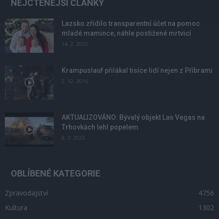
NEJČTENĚJŠÍ ČLÁNKY
Lazsko zřídilo transparentní účet na pomoc
mladé mamince, náhle postižené mrtvicí
14. 2. 2023
Krampuslauf přilákal tisíce lidí nejen z Příbrami
2. 12. 2016
AKTUALIZOVÁNO: Bývalý objekt Las Vegas na
Trhovkách lehl popelem
8. 7. 2023
OBLÍBENÉ KATEGORIE
Zpravodajství
4756
Kultura
1302