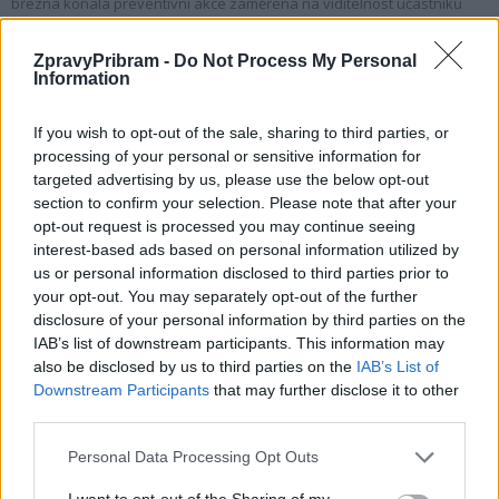
března konala preventivní akce zaměřená na viditelnost účastníků
silničního provozu. Policisté spolu...
ZpravyPribram -
Do Not Process My Personal
Information
If you wish to opt-out of the sale, sharing to third parties, or
processing of your personal or sensitive information for
targeted advertising by us, please use the below opt-out
section to confirm your selection. Please note that after your
opt-out request is processed you may continue seeing
interest-based ads based on personal information utilized by
us or personal information disclosed to third parties prior to
your opt-out. You may separately opt-out of the further
Zpravodajství
disclosure of your personal information by third parties on the
Policie a BESIP připomínaly bezpečnost
IAB’s list of downstream participants. This information may
chodců
also be disclosed by us to third parties on the
IAB’s List of
Downstream Participants
that may further disclose it to other
Radek Ctibor
-
26. 2. 2022
0
third parties.
PŘÍBRAM - Chodci jsou nezranitelnější účastníci silničního provozu a už
šest let pro ně platí povinnost při pohybu mimo obec podél okraje
Personal Data Processing Opt Outs
vozovky za...
I want to opt-out of the Sharing of my