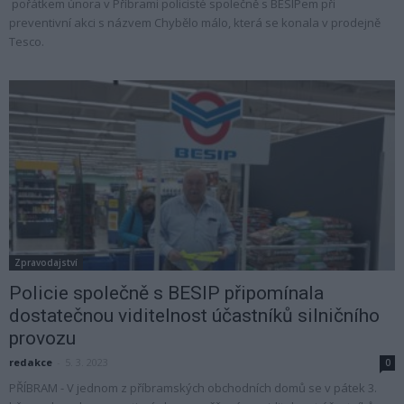
pořátkem února v Příbrami policisté společně s BESIPem při
preventivní akci s názvem Chybělo málo, která se konala v prodejně
Tesco.
Zpravodajství
Policie společně s BESIP připomínala
dostatečnou viditelnost účastníků silničního
provozu
redakce
-
5. 3. 2023
0
PŘÍBRAM - V jednom z příbramských obchodních domů se v pátek 3.