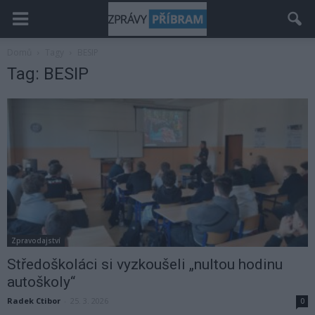
Domů
Tagy
BESIP
Tag: BESIP
Zpravodajství
Středoškoláci si vyzkoušeli „nultou hodinu
autoškoly“
Radek Ctibor
-
25. 3. 2026
0