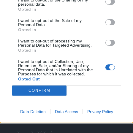
personal data.
Opted In
I want to opt-out of the Sale of my
Personal Data.
Opted In
NOVINKY
I want to opt-out of processing my
Obděnice vzpomínaly na filmovou legendu
Personal Data for Targeted Advertising.
Opted In
6. 8. 2026
I want to opt-out of Collection, Use,
Retention, Sale, and/or Sharing of my
Personal Data that Is Unrelated with the
Většina koupališť na Příbramsku nabízí výborné
Purposes for which it was collected.
podmínky. Horší voda je jen...
Opted Out
4. 8. 2026
CONFIRM
Příbram modernizuje parkovací automaty.
Přibudou i tři nové poblíž Svaté Hory
Data Deletion
Data Access
Privacy Policy
3. 8. 2026