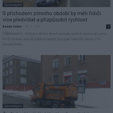
Zpravodajství
S příchodem zimního období by měli řidiči
více předvídat a přizpůsobit rychlost
Radek Ctibor
-
28. 11. 2020
0
PŘÍBRAMSKO - Počasí v těchto dnech pomalu začíná ukazovat i svou
horší stránku a kvůli poklesu teplot jsou pak namrzlé silnice. Pro
mnohé řidiče...
Zpravodajství