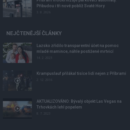
Přibudou i tři nové poblíž Svaté Hory
3. 8. 2026
NEJČTENĚJŠÍ ČLÁNKY
Lazsko zřídilo transparentní účet na pomoc
mladé mamince, náhle postižené mrtvicí
14. 2. 2023
Krampuslauf přilákal tisíce lidí nejen z Příbrami
2. 12. 2016
AKTUALIZOVÁNO: Bývalý objekt Las Vegas na
Trhovkách lehl popelem
8. 7. 2023