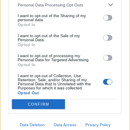
Personal Data Processing Opt Outs
I want to opt-out of the Sharing of my
personal data.
Opted In
I want to opt-out of the Sale of my
Personal Data.
Opted In
I want to opt-out of processing my
Personal Data for Targeted Advertising.
Opted In
Zpravodajství
Náledí si vyžádalo šest dopravních nehod se
I want to opt-out of Collection, Use,
Retention, Sale, and/or Sharing of my
škodou téměr čtvrt milionu...
Personal Data that Is Unrelated with the
Purposes for which it was collected.
redakce
-
8. 2. 2021
0
Opted Out
PŘÍBRAMSKO - Škoda ve výši téměř čtvrt milionu korun byla způsobena
CONFIRM
při šesti nedělních dopravních nehodách, které se staly na Příbramsku
na zledovatělých vozovkách. Třiadvacetiletý...
Data Deletion
Data Access
Privacy Policy