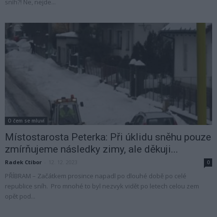
sníh?! Ne, nejde...
O čem se mluví
Místostarosta Peterka: Při úklidu sněhu pouze
zmírňujeme následky zimy, ale děkuji...
Radek Ctibor
-
12. 12. 2023
0
PŘÍBRAM – Začátkem prosince napadl po dlouhé době po celé
republice sníh. Pro mnohé to byl nezvyk vidět po letech celou zem
opět pod...