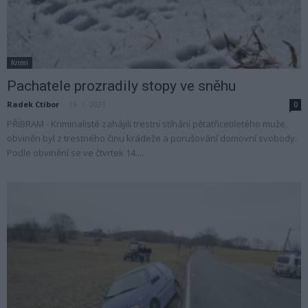
Krimi
Pachatele prozradily stopy ve sněhu
Radek Ctibor
-
16. 1. 2021
0
PŘÍBRAM - Kriminalisté zahájili trestní stíhání pětatřicetiletého muže,
obviněn byl z trestného činu krádeže a porušování domovní svobody.
Podle obvinění se ve čtvrtek 14....