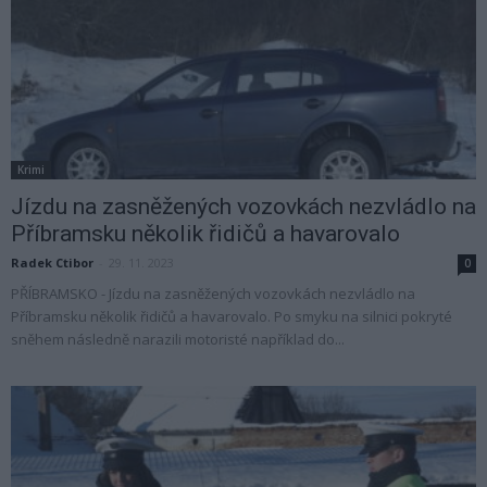
Krimi
Jízdu na zasněžených vozovkách nezvládlo na
Příbramsku několik řidičů a havarovalo
Radek Ctibor
-
29. 11. 2023
0
PŘÍBRAMSKO - Jízdu na zasněžených vozovkách nezvládlo na
Příbramsku několik řidičů a havarovalo. Po smyku na silnici pokryté
sněhem následně narazili motoristé například do...