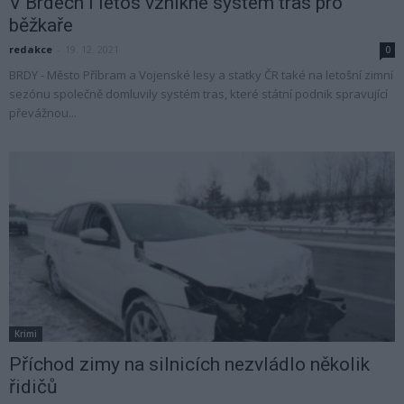
V Brdech i letos vznikne systém tras pro
běžkaře
redakce
-
19. 12. 2021
0
BRDY - Město Příbram a Vojenské lesy a statky ČR také na letošní zimní
sezónu společně domluvily systém tras, které státní podnik spravující
převážnou...
Krimi
Příchod zimy na silnicích nezvládlo několik
řidičů