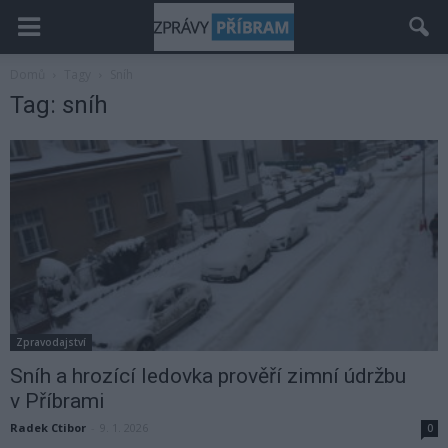
Domů
Tagy
Sníh
Tag: sníh
Zpravodajství
Sníh a hrozící ledovka prověří zimní údržbu
v Příbrami
Radek Ctibor
-
9. 1. 2026
0