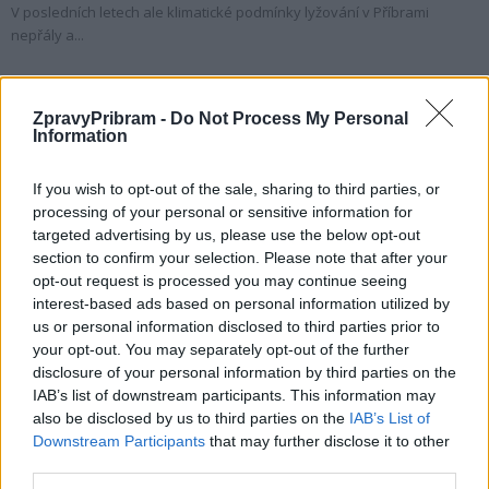
V posledních letech ale klimatické podmínky lyžování v Příbrami
nepřály a...
ZpravyPribram -
Do Not Process My Personal
Information
If you wish to opt-out of the sale, sharing to third parties, or
processing of your personal or sensitive information for
targeted advertising by us, please use the below opt-out
section to confirm your selection. Please note that after your
opt-out request is processed you may continue seeing
interest-based ads based on personal information utilized by
Zpravodajství
us or personal information disclosed to third parties prior to
Neděle a pondělí prověřily techniku ŘSD při
your opt-out. You may separately opt-out of the further
údržbě silnic v kraji
disclosure of your personal information by third parties on the
IAB’s list of downstream participants. This information may
redakce
-
10. 2. 2021
0
also be disclosed by us to third parties on the
IAB’s List of
STŘEDNÍ ČECHY - Letos v zimě patřily neděle 7.2. a pondělí 8.2. zatím k
Downstream Participants
that may further disclose it to other
nejnáročnějším dnům zimní údržby. Nebezpečí ledovky a noční
third parties.
sněžení již...