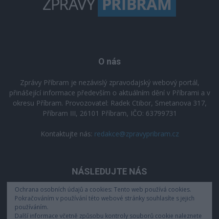
O nás
Zprávy Příbram je nezávislý zpravodajský webový portál,
přinášející informace především o aktuálním dění v Příbrami a v
okresu Příbram. Provozovatel: Radek Ctibor, Smetanova 317,
Příbram III, 26101 Příbram, IČO: 63799731
Kontaktujte nás:
redakce@zpravypribram.cz
NÁSLEDUJTE NÁS
Ochrana osobních údajů a cookies: Tento web používá cookies.
Pokračováním v používání této webové stránky souhlasíte s jejich
používáním.
Další informace včetně způsobu kontroly souborů cookie naleznete