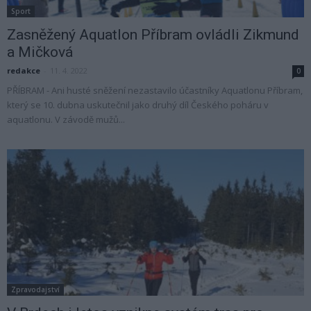
Sport
Zasněžený Aquatlon Příbram ovládli Zikmund
a Mičková
redakce
-
11. 4. 2022
0
PŘÍBRAM - Ani husté sněžení nezastavilo účastníky Aquatlonu Příbram,
který se 10. dubna uskutečnil jako druhý díl Českého poháru v
aquatlonu. V závodě mužů...
Zpravodajství