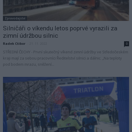
Zpravodajství
Silničáři o víkendu letos poprvé vyrazili za
zimní údržbou silnic
Radek Ctibor
-
21. 11. 2022
0
STŘEDNÍ ČECHY - První skutečný víkend zimní údržby ve Středočeském
kraji mají za sebou pracovníci Ředitelství silnici a dálnic. „Na teploty
pod bodem mrazu, sněžení...