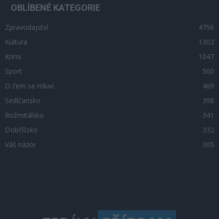
OBLÍBENÉ KATEGORIE
Zpravodajství
4756
Kultura
1302
Krimi
1047
Sport
500
O čem se mluví
469
Sedlčansko
398
Rožmitálsko
341
Dobříšsko
332
Váš názor
305