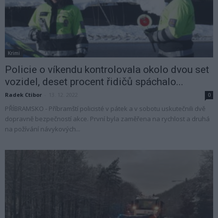
Krimi
Policie o víkendu kontrolovala okolo dvou set
vozidel, deset procent řidičů spáchalo...
Radek Ctibor
-
13. 12. 2022
0
PŘÍBRAMSKO - Příbramští policisté v pátek a v sobotu uskutečnili dvě
dopravně bezpečností akce. První byla zaměřena na rychlost a druhá
na požívání návykových...