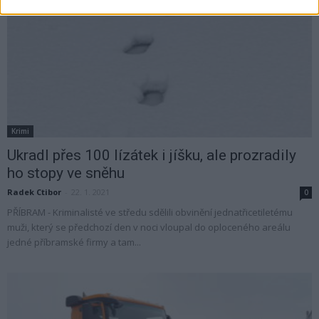
Krimi
Ukradl přes 100 lízátek i jíšku, ale prozradily
ho stopy ve sněhu
Radek Ctibor
-
22. 1. 2021
0
PŘÍBRAM - Kriminalisté ve středu sdělili obvinění jednatřicetiletému
muži, který se předchozí den v noci vloupal do oploceného areálu
jedné příbramské firmy a tam...