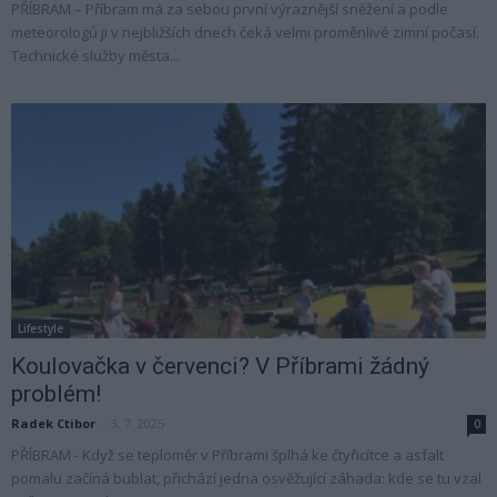
PŘÍBRAM – Příbram má za sebou první výraznější sněžení a podle
meteorologů ji v nejbližších dnech čeká velmi proměnlivé zimní počasí.
Technické služby města...
Lifestyle
Koulovačka v červenci? V Příbrami žádný
problém!
Radek Ctibor
-
3. 7. 2025
0
PŘÍBRAM - Když se teploměr v Příbrami šplhá ke čtyřicítce a asfalt
pomalu začíná bublat, přichází jedna osvěžující záhada: kde se tu vzal