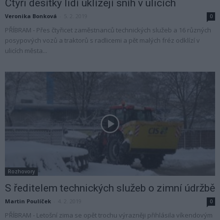
Čtyři desítky lidí uklízejí sníh v ulicích
Veronika Bonková
-
5. 2. 2019
0
PŘÍBRAM - Přes čtyřicet zaměstnanců technických služeb a 16 různých
posypových vozů a traktorů s radlicemi a pět malých fréz odklízí v
ulicích města...
Rozhovory
S ředitelem technických služeb o zimní údržbě
Martin Poulíček
-
4. 2. 2019
0
PŘÍBRAM - Letošní zima se opět trochu výrazněji přihlásila víkendovým