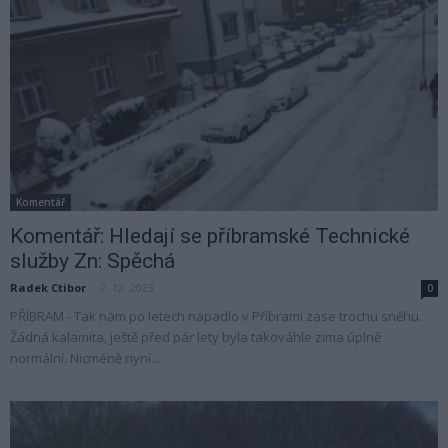
Komentář
Komentář: Hledají se příbramské Technické
služby Zn: Spěchá
Radek Ctibor
-
2. 12. 2023
0
PŘÍBRAM - Tak nám po letech napadlo v Příbrami zase trochu sněhu.
Žádná kalamita, ještě před pár lety byla takováhle zima úplně
normální. Nicméně nyní...