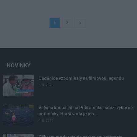
1
2
NOVINKY
Obděnice vzpomínaly na filmovou legendu
6. 8. 2026
Většina koupališť na Příbramsku nabízí výborné
podmínky. Horší voda je jen...
4. 8. 2026
Příbram modernizuje parkovací automaty.