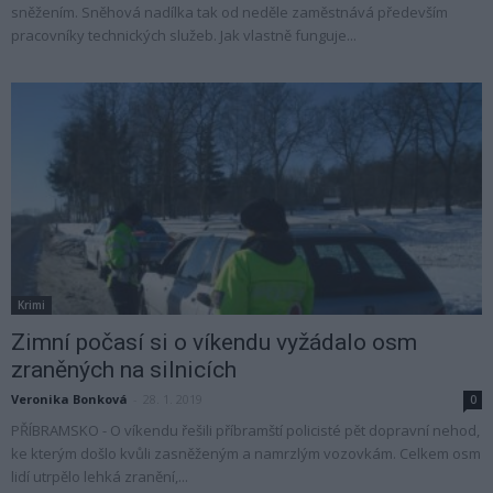
sněžením. Sněhová nadílka tak od neděle zaměstnává především
pracovníky technických služeb. Jak vlastně funguje...
Krimi
Zimní počasí si o víkendu vyžádalo osm
zraněných na silnicích
Veronika Bonková
-
28. 1. 2019
0
PŘÍBRAMSKO - O víkendu řešili příbramští policisté pět dopravní nehod,
ke kterým došlo kvůli zasněženým a namrzlým vozovkám. Celkem osm
lidí utrpělo lehká zranění,...