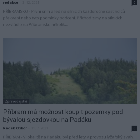
redakce
-
3. 12. 2021
0
PŘÍBRAMSKO - První sníh a led na silnicích každoročně část řidičů
překvapí nebo tyto podmínky podcení. Příchod zimy na silnicích
nezvládlo na Příbramsku několik...
Zpravodajství
Příbram má možnost koupit pozemky pod
bývalou sjezdovkou na Padáku
Radek Ctibor
-
11. 7. 2021
0
PŘÍBRAM - V lokalitě na Padáku byl před lety v provozu lyžařský svah.