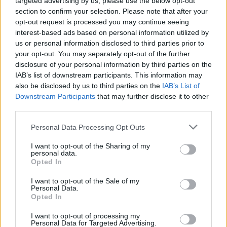
targeted advertising by us, please use the below opt-out
section to confirm your selection. Please note that after your
Marek Školoud. Foto: Zprávy Příbram
opt-out request is processed you may continue seeing
interest-based ads based on personal information utilized by
Školoud je přesvědčen, že rekonstrukci by bylo možné
us or personal information disclosed to third parties prior to
financovat kombinací prostředků z městského rozpočtu a úvěru,
your opt-out. You may separately opt-out of the further
který by se následně splácel z nájemného.
disclosure of your personal information by third parties on the
IAB’s list of downstream participants. This information may
also be disclosed by us to third parties on the
IAB’s List of
O prodeji budovy rozhodli příbramští zastupitelé letos na jaře.
Downstream Participants
that may further disclose it to other
Vedení města tehdy argumentovalo především špatným
third parties.
technickým stavem objektu a vysokými náklady na jeho opravu.
Nyní bude záležet na tom, zda se radnici podaří najít zájemce
Personal Data Processing Opt Outs
v některém z dalších kol dražby, nebo zda se znovu otevře
I want to opt-out of the Sharing of my
diskuse o jiném využití objektu.
personal data.
Opted In
Komentáře
I want to opt-out of the Sale of my
Personal Data.
Opted In
I want to opt-out of processing my
Personal Data for Targeted Advertising.