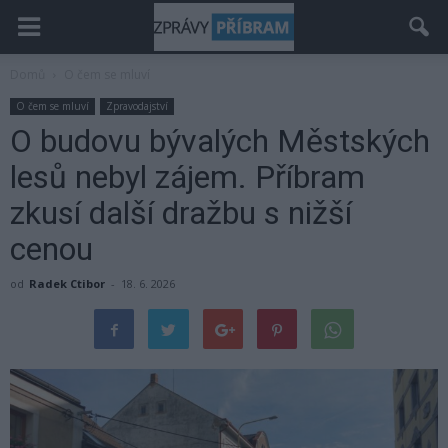
Domů
O čem se mluví
O čem se mluví
Zpravodajství
O budovu bývalých Městských
lesů nebyl zájem. Příbram
zkusí další dražbu s nižší
cenou
od
Radek Ctibor
-
18. 6. 2026