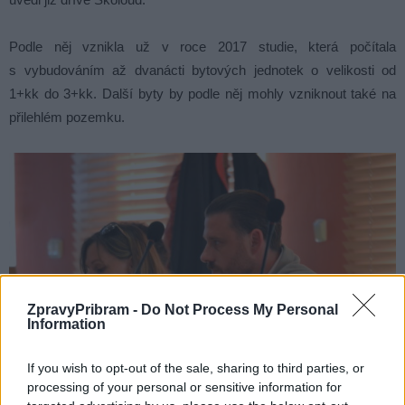
Podle něj vznikla už v roce 2017 studie, která počítala
s vybudováním až dvanácti bytových jednotek o velikosti od
1+kk do 3+kk. Další byty by podle něj mohly vzniknout také na
přilehlém pozemku.
ZpravyPribram -
Do Not Process My Personal
Information
If you wish to opt-out of the sale, sharing to third parties, or
processing of your personal or sensitive information for