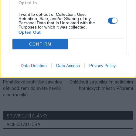
Opted In
TAGY
dražba
Jan Konvalinka
Marek Školoud
městské lesy
neúspěch
Příbram
prodej
I want to opt-out of Collection, Use,
Retention, Sale, and/or Sharing of my
Personal Data that Is Unrelated with the
Purposes for which it was collected.
Opted Out
CONFIRM
Data Deletion
Data Access
Privacy Policy
Předchozí článek
Následující článek
Pohádkové prohlídky zavedou
Ohlédnutí za jubilejním setkáním
děti pod zem do světa havířů
hornických měst v Příbrami
a permoníků
SOUVISEJÍCÍ ČLÁNKY
VÍCE OD AUTORA