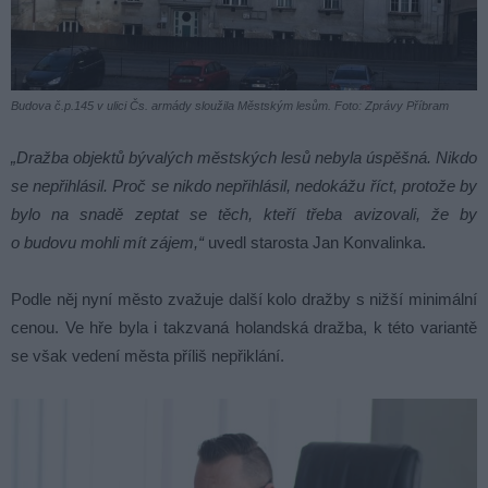
Budova č.p.145 v ulici Čs. armády sloužila Městským lesům. Foto: Zprávy Příbram
„Dražba objektů bývalých městských lesů nebyla úspěšná. Nikdo
se nepřihlásil. Proč se nikdo nepřihlásil, nedokážu říct, protože by
bylo na snadě zeptat se těch, kteří třeba avizovali, že by
o budovu mohli mít zájem,“
uvedl starosta Jan Konvalinka.
Podle něj nyní město zvažuje další kolo dražby s nižší minimální
cenou. Ve hře byla i takzvaná holandská dražba, k této variantě
se však vedení města příliš nepřiklání.