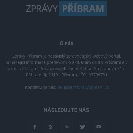
O nás
Zprávy Příbram je nezávislý zpravodajský webový portál,
přinášející informace především o aktuálním dění v Příbrami a v
okresu Příbram. Provozovatel: Radek Ctibor, Smetanova 317,
Příbram III, 26101 Příbram, IČO: 63799731
Kontaktujte nás:
redakce@zpravypribram.cz
NÁSLEDUJTE NÁS