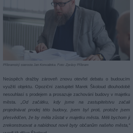
Příbramský starosta Jan Konvalinka. Foto: Zprávy Příbram
Neúspěch dražby zároveň znovu otevřel debatu o budoucím
využití objektu. Opoziční zastupitel Marek Školoud dlouhodobě
nesouhlasí s prodejem a prosazuje zachování budovy v majetku
města.
„Od začátku, kdy jsme na zastupitelstvu začali
projednávat prodej této budovy, jsem byl proti, protože jsem
přesvědčen, že by měla zůstat v majetku města. Měli bychom ji
zrekonstruovat a nabídnout nové byty občanům našeho města,“
uvedl již dříve Školoud.