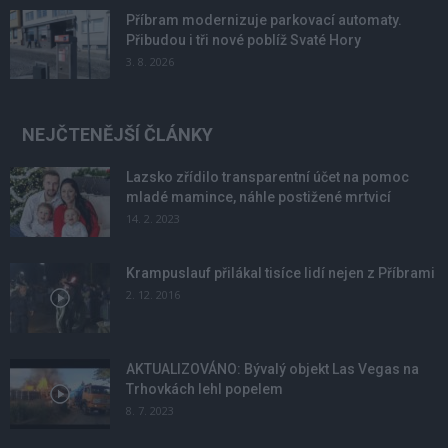
Příbram modernizuje parkovací automaty.
Přibudou i tři nové poblíž Svaté Hory
3. 8. 2026
NEJČTENĚJŠÍ ČLÁNKY
Lazsko zřídilo transparentní účet na pomoc
mladé mamince, náhle postižené mrtvicí
14. 2. 2023
Krampuslauf přilákal tisíce lidí nejen z Příbrami
2. 12. 2016
AKTUALIZOVÁNO: Bývalý objekt Las Vegas na
Trhovkách lehl popelem
8. 7. 2023