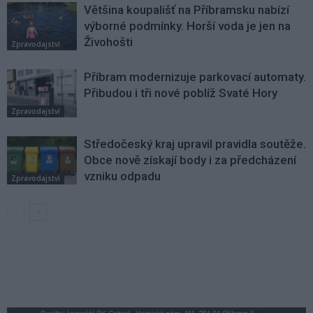
Většina koupališť na Příbramsku nabízí
výborné podmínky. Horší voda je jen na
Živohošti
Zpravodajství
Příbram modernizuje parkovací automaty.
Přibudou i tři nové poblíž Svaté Hory
Zpravodajství
Středočeský kraj upravil pravidla soutěže.
Obce nově získají body i za předcházení
vzniku odpadu
Zpravodajství