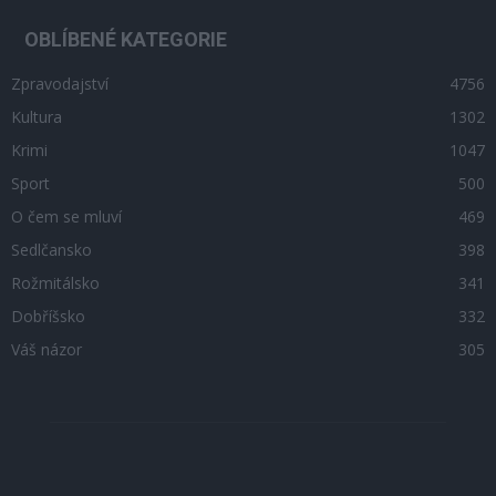
OBLÍBENÉ KATEGORIE
Zpravodajství
4756
Kultura
1302
Krimi
1047
Sport
500
O čem se mluví
469
Sedlčansko
398
Rožmitálsko
341
Dobříšsko
332
Váš názor
305