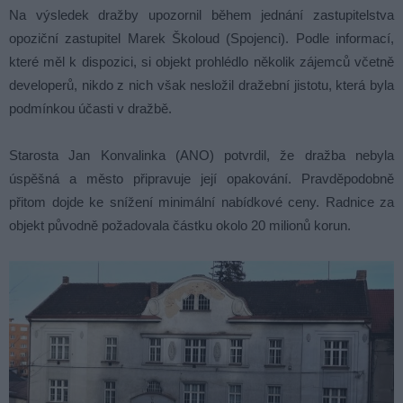
Na výsledek dražby upozornil během jednání zastupitelstva
opoziční zastupitel Marek Školoud (Spojenci). Podle informací,
které měl k dispozici, si objekt prohlédlo několik zájemců včetně
developerů, nikdo z nich však nesložil dražební jistotu, která byla
podmínkou účasti v dražbě.
Starosta Jan Konvalinka (ANO) potvrdil, že dražba nebyla
úspěšná a město připravuje její opakování. Pravděpodobně
přitom dojde ke snížení minimální nabídkové ceny. Radnice za
objekt původně požadovala částku okolo 20 milionů korun.