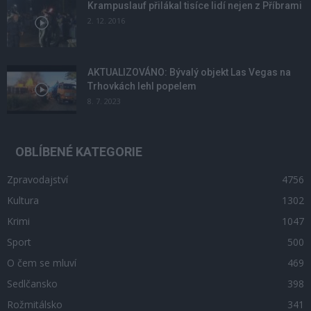
Krampuslauf přilákal tisíce lidí nejen z Příbrami
2. 12. 2016
AKTUALIZOVÁNO: Bývalý objekt Las Vegas na
Trhovkách lehl popelem
8. 7. 2023
OBLÍBENÉ KATEGORIE
Zpravodajství
4756
Kultura
1302
Krimi
1047
Sport
500
O čem se mluví
469
Sedlčansko
398
Rožmitálsko
341