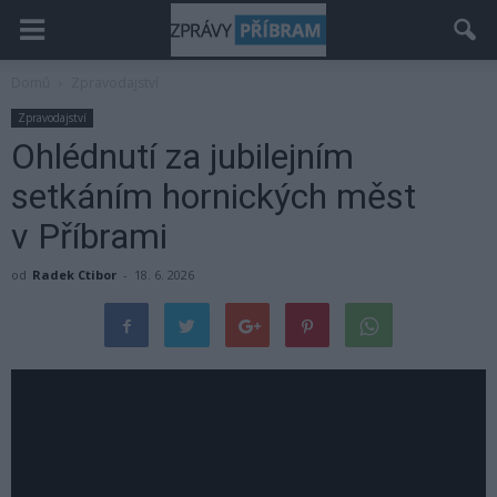
Domů
Zpravodajství
Zpravodajství
Ohlédnutí za jubilejním
setkáním hornických měst
v Příbrami
od
Radek Ctibor
-
18. 6. 2026