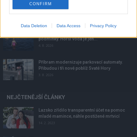
Obděnice vzpomínaly na filmovou legendu
CONFIRM
6. 8. 2026
Data Deletion
Data Access
Privacy Policy
Většina koupališť na Příbramsku nabízí výborné
podmínky. Horší voda je jen...
4. 8. 2026
Příbram modernizuje parkovací automaty.
Přibudou i tři nové poblíž Svaté Hory
3. 8. 2026
NEJČTENĚJŠÍ ČLÁNKY
Lazsko zřídilo transparentní účet na pomoc
mladé mamince, náhle postižené mrtvicí
14. 2. 2023