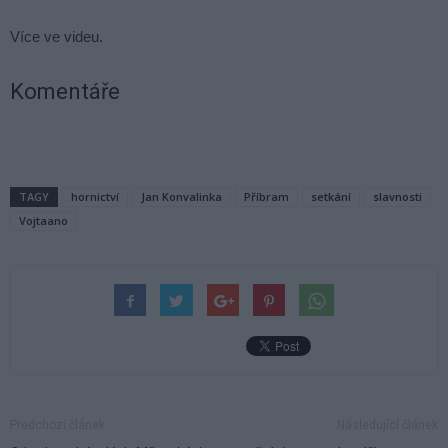
Více ve videu.
Komentáře
TAGY
hornictví
Jan Konvalinka
Příbram
setkání
slavnosti
Vojtaano
Předchozí článek
Následující článek