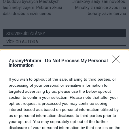
O budovu bývalých Městských
Jiráskovy sady září novotou.
lesů nebyl zájem. Příbram zkusí
Minutky z radnice zvou i na
další dražbu s nižší cenou
bohatý závěr června
SOUVISEJÍCÍ ČLÁNKY
VÍCE OD AUTORA
Většina koupališť na Příbramsku nabízí
ZpravyPribram -
Do Not Process My Personal
výborné podmínky. Horší voda je jen na
Information
Živohošti
Zpravodajství
If you wish to opt-out of the sale, sharing to third parties, or
Příbram modernizuje parkovací automaty.
processing of your personal or sensitive information for
Přibudou i tři nové poblíž Svaté Hory
targeted advertising by us, please use the below opt-out
section to confirm your selection. Please note that after your
Zpravodajství
opt-out request is processed you may continue seeing
interest-based ads based on personal information utilized by
Středočeský kraj upravil pravidla soutěže.
us or personal information disclosed to third parties prior to
Obce nově získají body i za předcházení
your opt-out. You may separately opt-out of the further
vzniku odpadu
Zpravodajství
disclosure of your personal information by third parties on the