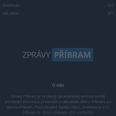
Dobříšsko
332
Váš názor
305
O nás
Zprávy Příbram je nezávislý zpravodajský webový portál,
přinášející informace především o aktuálním dění v Příbrami a v
okresu Příbram. Provozovatel: Radek Ctibor, Smetanova 317,
Příbram III, 26101 Příbram, IČO: 63799731