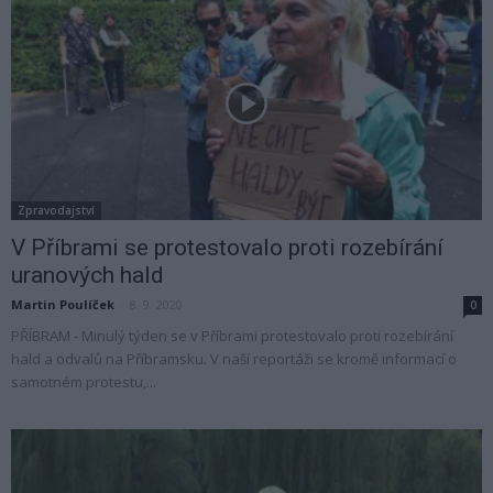
Zpravodajství
V Příbrami se protestovalo proti rozebírání
uranových hald
Martin Poulíček
-
8. 9. 2020
0
PŘÍBRAM - Minulý týden se v Příbrami protestovalo proti rozebírání
hald a odvalů na Příbramsku. V naší reportáži se kromě informací o
samotném protestu,...