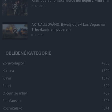
Krampuslauf přilákal tisíce lidí nejen z Příbrami
2. 12. 2016
AKTUALIZOVÁNO: Bývalý objekt Las Vegas na
Trhovkách lehl popelem
8. 7. 2023
OBLÍBENÉ KATEGORIE
Zpravodajství
4756
Kultura
1302
Krimi
1047
Sport
500
O čem se mluví
469
Sedlčansko
398
Rožmitálsko
341