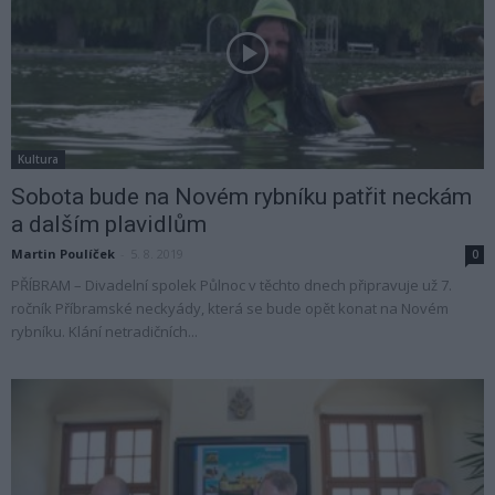
Kultura
Sobota bude na Novém rybníku patřit neckám
a dalším plavidlům
Martin Poulíček
-
5. 8. 2019
0
PŘÍBRAM – Divadelní spolek Půlnoc v těchto dnech připravuje už 7.
ročník Příbramské neckyády, která se bude opět konat na Novém
rybníku. Klání netradičních...