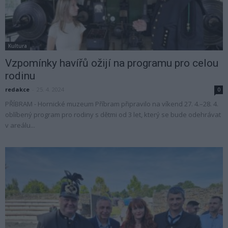
Kultura
Vzpomínky havířů ožijí na programu pro celou
rodinu
redakce
-
25. 4. 2024
0
PŘÍBRAM - Hornické muzeum Příbram připravilo na víkend 27. 4.–28. 4.
oblíbený program pro rodiny s dětmi od 3 let, který se bude odehrávat
v areálu...