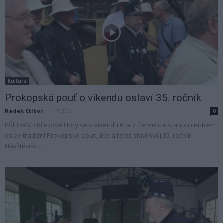
Kultura
Prokopská pouť o víkendu oslaví 35. ročník
Radek Ctibor
-
4. 7. 2024
0
PŘÍBRAM - Březové Hory se o víkendu 6. a 7. července stanou centrem
oslav tradiční Prokopské pouti, která letos slaví svůj 35. ročník.
Návštěvníci...