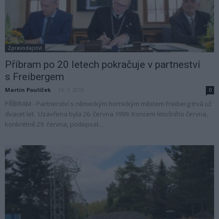
Zpravodajství
Příbram po 20 letech pokračuje v partneství
s Freibergem
Martin Poulíček
-
14. 7. 2019
0
PŘÍBRAM - Partnerství s německým hornickým městem Freiberg trvá už
dvacet let. Uzavřena byla 26. června 1999. Koncem letošního června,
konkrétně 29. června, podepsal...