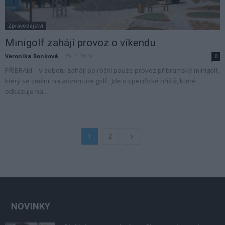
Zpravodajství
Minigolf zahájí provoz o víkendu
Veronika Bonková
-
29. 5. 2019
0
PŘÍBRAM - V sobotu zahájí po roční pauze provoz příbramský minigolf,
který se změnil na adventure golf. Jde o specifické hřiště, které
odkazuje na...
1
2
NOVINKY