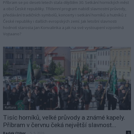
Příbram se po deseti letech stala dějištěm 30. Setkání hornických měst
a obcí České republiky. Třídenní program nabídl slavnostní průvody,
předávání tradičních symbolů, koncerty i setkání horníků a hutníků z
České republiky i dalších evropských zemí. Jak letošní slavnosti
hodnotí starosta Jan Konvalinka a jak na své vystoupení vzpomíná
Vojtaano?
Kultura
Tisíc horníků, velké průvody a známé kapely.
Příbram v červnu čeká největší slavnost...
Radek Ctibor
-
5. 5. 2026
0