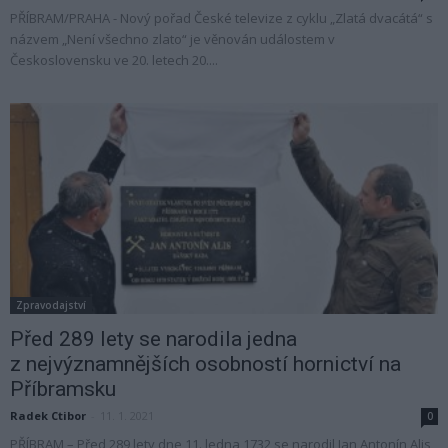
PŘÍBRAM/PRAHA - Nový pořad České televize z cyklu „Zlatá dvacátá“ s
názvem „Není všechno zlato“ je věnován událostem v
Československu ve 20. letech 20....
Zpravodajství
Před 289 lety se narodila jedna
z nejvýznamnějších osobností hornictví na
Příbramsku
Radek Ctibor
-
11. 1. 2021
0
PŘÍBRAM – Před 289 lety dne 11. ledna 1732 se narodil Jan Antonín Alis,