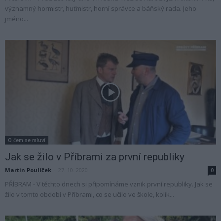
významný hormistr, huťmistr, horní správce a báňský rada. Jeho
jméno...
O čem se mluví
Jak se žilo v Příbrami za první republiky
Martin Poulíček
-
27. 10. 2020
0
PŘÍBRAM - V těchto dnech si připomínáme vznik první republiky. Jak se
žilo v tomto období v Příbrami, co se učilo ve škole, kolik...