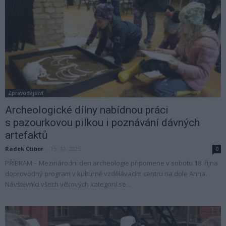
Zpravodajství
Archeologické dílny nabídnou práci
s pazourkovou pilkou i poznávání dávných
artefaktů
Radek Ctibor
-
15. 10. 2025
0
PŘÍBRAM – Mezinárodní den archeologie připomene v sobotu 18. října
doprovodný program v kulturně vzdělávacím centru na dole Anna.
Návštěvníci všech věkových kategorií se...