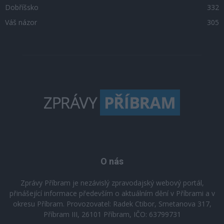
Dobříšsko
332
Váš názor
305
O nás
Zprávy Příbram je nezávislý zpravodajský webový portál,
přinášející informace především o aktuálním dění v Příbrami a v
okresu Příbram. Provozovatel: Radek Ctibor, Smetanova 317,
Příbram III, 26101 Příbram, IČO: 63799731