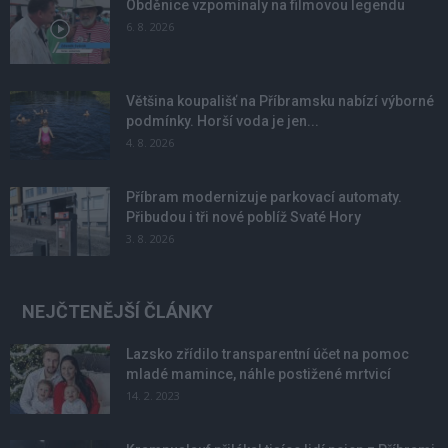
Obděnice vzpomínaly na filmovou legendu
6. 8. 2026
Většina koupališť na Příbramsku nabízí výborné
podmínky. Horší voda je jen...
4. 8. 2026
Příbram modernizuje parkovací automaty.
Přibudou i tři nové poblíž Svaté Hory
3. 8. 2026
NEJČTENĚJŠÍ ČLÁNKY
Lazsko zřídilo transparentní účet na pomoc
mladé mamince, náhle postižené mrtvicí
14. 2. 2023