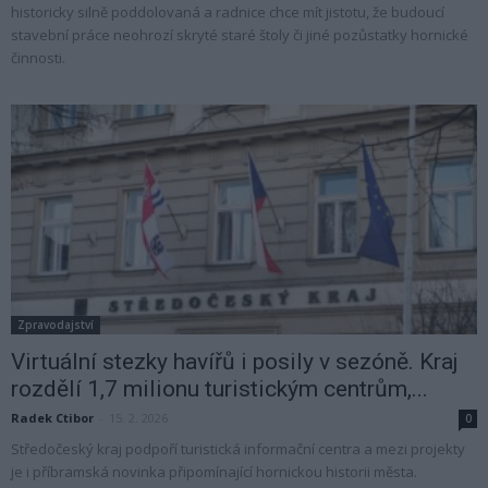
historicky silně poddolovaná a radnice chce mít jistotu, že budoucí
stavební práce neohrozí skryté staré štoly či jiné pozůstatky hornické
činnosti.
Zpravodajství
Virtuální stezky havířů i posily v sezóně. Kraj
rozdělí 1,7 milionu turistickým centrům,...
Radek Ctibor
-
15. 2. 2026
0
Středočeský kraj podpoří turistická informační centra a mezi projekty
je i příbramská novinka připomínající hornickou historii města.