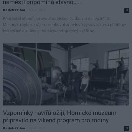
náměstí připomíná slavnou...
Radek Ctibor
-
23. 4. 2026
0
Příbram si připomíná svou hornickou tradici, na náměstí T. G.
Masaryka byla zahájena venkovní panelová výstava, která přibližuje
historii města i život jeho obyvatel spojený s těžbou.
Kultura
Vzpomínky havířů ožijí, Hornické muzeum
připravilo na víkend program pro rodiny
Radek Ctibor
-
21. 4. 2026
0