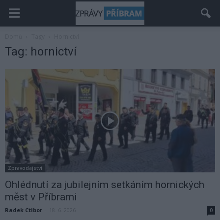
Domů
Tagy
Hornictví
Tag: hornictví
Zpravodajství
Ohlédnutí za jubilejním setkáním hornických
měst v Příbrami
Radek Ctibor
-
18. 6. 2026
0