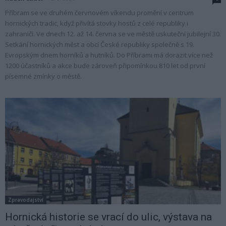
Příbram se ve druhém červnovém víkendu promění v centrum
hornických tradic, když přivítá stovky hostů z celé republiky i
zahraničí. Ve dnech 12. až 14. června se ve městě uskuteční jubilejní 30.
Setkání hornických měst a obcí České republiky společně s 19.
Evropským dnem horníků a hutníků. Do Příbrami má dorazit více než
1200 účastníků a akce bude zároveň připomínkou 810 let od první
písemné zmínky o městě.
Zpravodajství
Hornická historie se vrací do ulic, výstava na