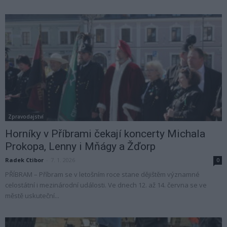
Zpravodajství
Horníky v Příbrami čekají koncerty Michala
Prokopa, Lenny i Mňágy a Žďorp
Radek Ctibor
-
7. 1. 2026
0
PŘÍBRAM – Příbram se v letošním roce stane dějištěm významné
celostátní i mezinárodní události. Ve dnech 12. až 14. června se ve
městě uskuteční...