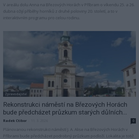
V areálu dolu Anna na Březových Horách v Příbram o víkendu 25. a 26.
dubna ožijí příběhy horníků z druhé poloviny 20. století, a to v
interaktivním programu pro celou rodinu.
Zpravodajství
Rekonstrukci náměstí na Březových Horách
bude předcházet průzkum starých důlních...
Radek Ctibor
-
11. 3. 2026
0
Plánovanou rekonstrukci náměstí J. A. Alise na Březových Horách v
Příbrami bude předcházet podrobný průzkum podloží. Lokalita je totiž