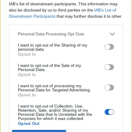
IAB’s list of downstream participants. This information may
Město si připomnělo 130. výročí březohorské
also be disclosed by us to third parties on the
IAB’s List of
důlní katastrofy
Downstream Participants
that may further disclose it to other
third parties.
Radek Ctibor
-
2. 6. 2022
0
PŘÍBRAM - Letos uplynulo 130 let od důlního neštěstí na dole Marie,
Personal Data Processing Opt Outs
které si vyžádalo životy 319 havířů. Tuto smutnou událost si na
příbramském...
I want to opt-out of the Sharing of my
personal data.
Opted In
I want to opt-out of the Sale of my
Personal Data.
Opted In
I want to opt-out of processing my
Personal Data for Targeted Advertising.
Opted In
I want to opt-out of Collection, Use,
Retention, Sale, and/or Sharing of my
Personal Data that Is Unrelated with the
Zpravodajství
Purposes for which it was collected.
Opted Out
Při Hornických slavnostech bude kino