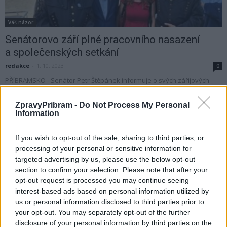
Váš názor
Senátorovo září plné pracovního nasazení
a společenských setkání
redakce
-
1. 10. 2023
0
PŘÍBRAMSKO - Senátor Petr Štěpánek informuje o svých zářijových
aktivitách V září Senát nezasedá, přesto jsme jednali ve Výboru
Senátu pro záležitosti Evropské unie především o...
ZpravyPribram -
Do Not Process My Personal
Information
If you wish to opt-out of the sale, sharing to third parties, or
processing of your personal or sensitive information for
targeted advertising by us, please use the below opt-out
section to confirm your selection. Please note that after your
opt-out request is processed you may continue seeing
interest-based ads based on personal information utilized by
us or personal information disclosed to third parties prior to
your opt-out. You may separately opt-out of the further
disclosure of your personal information by third parties on the
Zpravodajství