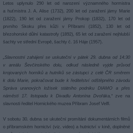
Letos uplynulo 290 let od narození významného hormistra
a huťmistra J. A. Alise (1732), 200 let od zaražení jámy Marie
(1822), 190 let od zaražení jámy Prokop (1832), 170 let od
prvního Skoku přes kůži v Příbrami (1852), 130 let od
březohorské důlní katastrofy (1892), 65 let od zaražení nejhlubší
šachty ve střední Evropě, šachty č. 16 Háje (1957).
„Slavnostní zahájení se uskuteční v pátek 29. dubna od 14:30
v areálu Ševčinského dolu, odkud následně vyjde průvod
krojovaných horníků a hutníků se zástupci z celé ČR směrem
k dolu Marie, pokračovat bude k ředitelství odštěpného závodu
Správa uranových ložisek státního podniku DIAMO a přes
náměstí 17. listopadu k Divadlu Antonína Dvořáka,“
zve na
slavnosti ředitel Hornického muzea Příbram Josef Velfl.
V sobotu 30. dubna se ukuteční promítání dokumentárních filmů
o příbramském hornictví (viz. video) a hutnictví v kině, doplněné