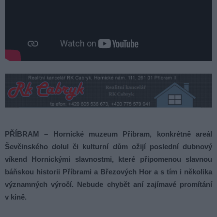
PŘÍBRAM – Hornické muzeum Příbram, konkrétně areál
Ševčinského dolul či kulturní dům ožijí poslední dubnový
víkend Hornickými slavnostmi, které připomenou slavnou
báňskou historii Příbrami a Březových Hor a s tím i několika
významných výročí. Nebude chybět aní zajímavé promítání
v kině.