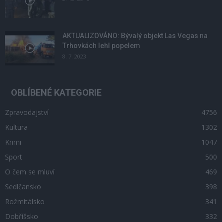
AKTUALIZOVÁNO: Bývalý objekt Las Vegas na
Trhovkách lehl popelem
8. 7. 2023
OBLÍBENÉ KATEGORIE
Zpravodajství
4756
Kultura
1302
Krimi
1047
Sport
500
O čem se mluví
469
Sedlčansko
398
Rožmitálsko
341
Dobříšsko
332