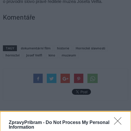
o průvodní slovo právě ředitele muzea Josefa Velfla.
Komentáře
TAGY
dokumentární film
historie
Hornické slavnosti
hornictví
Josef Velfl
kino
muzeum
Předchozí článek
Následující článek
ZpravyPribram -
Do Not Process My Personal
Příbram zahajuje provoz
Od května mají uprchlíci
Information
adaptačních skupin pro
z Ukrajiny MHD zdarma ve