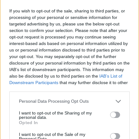
ukrajinské děti
středních Čechách jen na pět dní
If you wish to opt-out of the sale, sharing to third parties, or
processing of your personal or sensitive information for
targeted advertising by us, please use the below opt-out
SOUVISEJÍCÍ ČLÁNKY
section to confirm your selection. Please note that after your
VÍCE OD AUTORA
opt-out request is processed you may continue seeing
interest-based ads based on personal information utilized by
us or personal information disclosed to third parties prior to
Většina koupališť na Příbramsku nabízí
your opt-out. You may separately opt-out of the further
výborné podmínky. Horší voda je jen na
disclosure of your personal information by third parties on the
Živohošti
Zpravodajství
IAB’s list of downstream participants. This information may
also be disclosed by us to third parties on the
IAB’s List of
Příbram modernizuje parkovací automaty.
Downstream Participants
that may further disclose it to other
Přibudou i tři nové poblíž Svaté Hory
third parties.
Zpravodajství
Personal Data Processing Opt Outs
Středočeský kraj upravil pravidla soutěže.
I want to opt-out of the Sharing of my
personal data.
Obce nově získají body i za předcházení
Opted In
vzniku odpadu
Zpravodajství
I want to opt-out of the Sale of my
Personal Data.