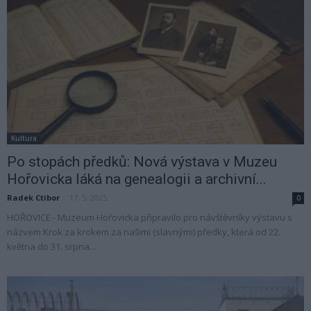
Kultura
Po stopách předků: Nová výstava v Muzeu
Hořovicka láká na genealogii a archivní...
Radek Ctibor
-
17. 5. 2025
0
HOŘOVICE - Muzeum Hořovicka připravilo pro návštěvníky výstavu s
názvem Krok za krokem za našimi (slavnými) předky, která od 22.
května do 31. srpna...