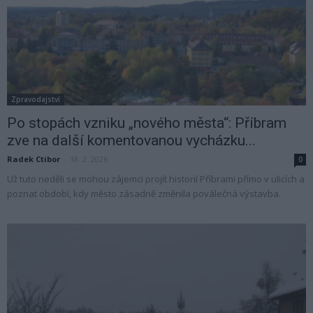
Zpravodajství
Po stopách vzniku „nového města“: Příbram
zve na další komentovanou vycházku...
Radek Ctibor
-
18. 2. 2026
0
Už tuto neděli se mohou zájemci projít historií Příbrami přímo v ulicích a
poznat období, kdy město zásadně změnila poválečná výstavba.