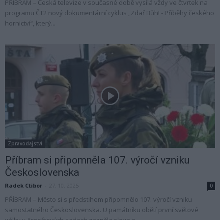
PŘÍBRAM – Česká televize v současné době vysílá vždy ve čtvrtek na
programu ČT2 nový dokumentární cyklus „Zdař Bůh! - Příběhy českého
hornictví“, který...
Zpravodajství
Příbram si připomněla 107. výročí vzniku
Československa
Radek Ctibor
-
27. 10. 2025
0
PŘÍBRAM – Město si s předstihem připomnělo 107. výročí vzniku
samostatného Československa. U památníku obětí první světové