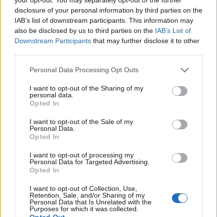
i události roku 1939
disclosure of your personal information by third parties on the
IAB’s list of downstream participants. This information may
Radek Ctibor
-
19. 11. 2025
0
also be disclosed by us to third parties on the
IAB’s List of
LEŠETICE - V Památníku Vojna u Příbrami se uskutečnila pietní
Downstream Participants
that may further disclose it to other
připomínka událostí listopadu 1939 a 1989. Návštěvníci si kromě
third parties.
slavnostního aktu mohli prohlédnout také...
Personal Data Processing Opt Outs
I want to opt-out of the Sharing of my
personal data.
Opted In
I want to opt-out of the Sale of my
Personal Data.
Opted In
I want to opt-out of processing my
Personal Data for Targeted Advertising.
Opted In
Zpravodajství
I want to opt-out of Collection, Use,
Příbram si připomene 17. listopad na Vojně
Retention, Sale, and/or Sharing of my
i na náměstí
Personal Data that Is Unrelated with the
Purposes for which it was collected.
Radek Ctibor
-
17. 11. 2025
0
Opted Out