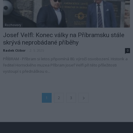
Rozhovory
Josef Velfl: Konec války na Příbramsku stále
skrývá neprobádané příběhy
Radek Ctibor
-
2. 5. 2025
0
PŘÍBRAM - Příbram si letos připomíná 80. výročí osvobození. Historik a
ředitel Hornického muzea Příbram Josef Velfl při této příležitosti
vystoupí s přednáškou o...
1
2
3