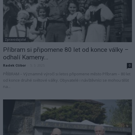
Zpravodajství
Příbram si připomene 80 let od konce války –
odhalí Kameny...
Radek Ctibor
-
5. 5. 2025
0
PŘÍBRAM – Významné výročí si letos připomene město Příbram – 80 let
od konce druhé světové války. Obyvatelé i návštěvníci se mohou těšit
na...