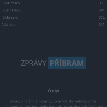
Sedlčansko
398
Rožmitálsko
341
Dobříšsko
332
Váš názor
305
O nás
Zprávy Příbram je nezávislý zpravodajský webový portál,
přinášející informace především o aktuálním dění v Příbrami a v