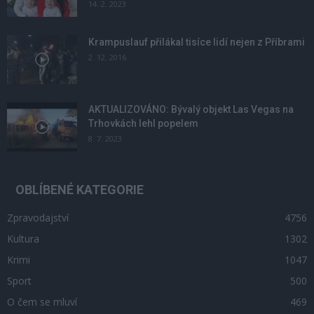
14. 2. 2023
Krampuslauf přilákal tisíce lidí nejen z Příbrami
2. 12. 2016
AKTUALIZOVÁNO: Bývalý objekt Las Vegas na
Trhovkách lehl popelem
8. 7. 2023
OBLÍBENÉ KATEGORIE
Zpravodajství
4756
Kultura
1302
Krimi
1047
Sport
500
O čem se mluví
469