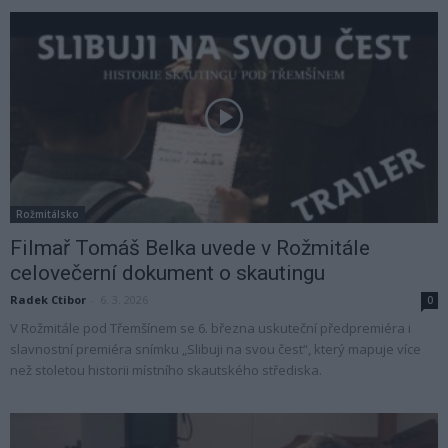
Rožmitálsko
Filmař Tomáš Belka uvede v Rožmitále
celovečerní dokument o skautingu
Radek Ctibor
-
6. 3. 2026
0
V Rožmitále pod Třemšínem se 6. března uskuteční předpremiéra i
slavnostní premiéra snímku „Slibuji na svou čest“, který mapuje více
než stoletou historii místního skautského střediska.