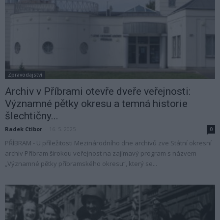
Zpravodajství
Archiv v Příbrami otevře dveře veřejnosti:
Významné pětky okresu a temná historie
šlechtičny...
Radek Ctibor
-
16. 5. 2025
0
PŘÍBRAM - U příležitosti Mezinárodního dne archivů zve Státní okresní
archiv Příbram širokou veřejnost na zajímavý program s názvem
„Významné pětky příbramského okresu“, který se...