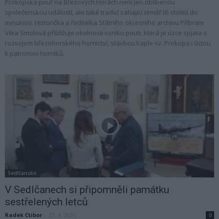
Prokopská pouť na Březových Horách není jen oblíbenou
společenskou událostí, ale také tradicí sahající téměř tři století do
minulosti. Historička a ředitelka Státního okresního archivu Příbram
Věra Smolová přibližuje okolnosti vzniku pouti, která je úzce spjata s
rozvojem březohorského hornictví, stavbou kaple sv. Prokopa i úctou
k patronovi horníků.
Sedlčansko
V Sedlčanech si připomněli památku
sestřelených letců
Radek Ctibor
-
23. 4. 2026
0