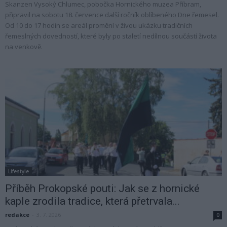
Skanzen Vysoký Chlumec, pobočka Hornického muzea Příbram,
připravil na sobotu 18. července další ročník oblíbeného Dne řemesel.
Od 10 do 17 hodin se areál promění v živou ukázku tradičních
řemeslných dovedností, které byly po staletí nedílnou součástí života
na venkově.
Lifestyle
Příběh Prokopské pouti: Jak se z hornické
kaple zrodila tradice, která přetrvala...
redakce
-
3. 7. 2026
0