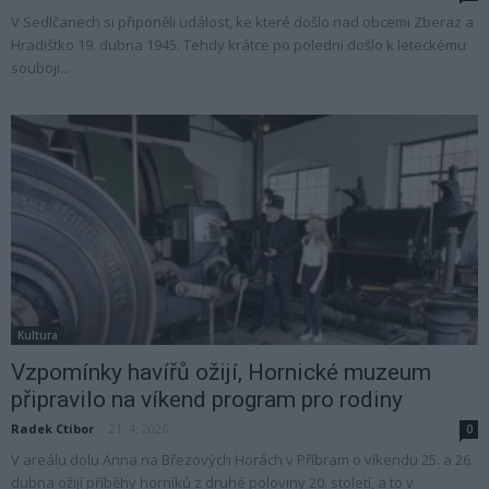
V Sedlčanech si připoněli událost, ke které došlo nad obcemi Zberaz a
Hradištko 19. dubna 1945. Tehdy krátce po poledni došlo k leteckému
souboji...
Kultura
Vzpomínky havířů ožijí, Hornické muzeum
připravilo na víkend program pro rodiny
Radek Ctibor
-
21. 4. 2026
0
V areálu dolu Anna na Březových Horách v Příbram o víkendu 25. a 26.
dubna ožijí příběhy horníků z druhé poloviny 20. století, a to v