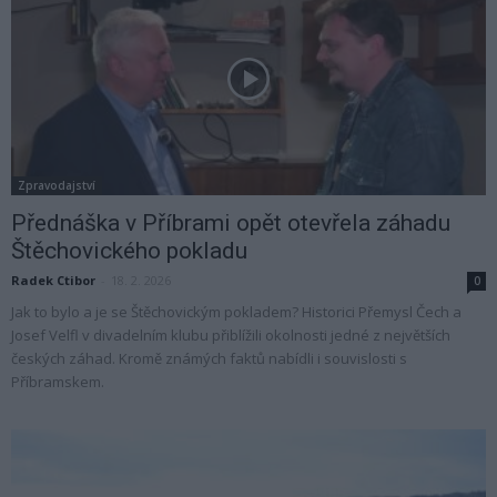
Zpravodajství
Přednáška v Příbrami opět otevřela záhadu
Štěchovického pokladu
Radek Ctibor
-
18. 2. 2026
0
Jak to bylo a je se Štěchovickým pokladem? Historici Přemysl Čech a
Josef Velfl v divadelním klubu přiblížili okolnosti jedné z největších
českých záhad. Kromě známých faktů nabídli i souvislosti s
Příbramskem.