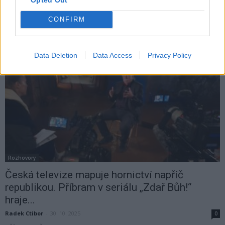
PŘÍBRAM – Lidé po celé zemi si dnes připomínají pád socialismu a
CONFIRM
začátek demokracie. Zatímco Praha nabízí velké akce, na Příbramsku
probíhá program v...
Data Deletion
Data Access
Privacy Policy
Rozhovory
Česká televize mapuje hornictví napříč
republikou. Příbram v seriálu „Zdař Bůh!“
hraje...
Radek Ctibor
-
30. 10. 2025
0