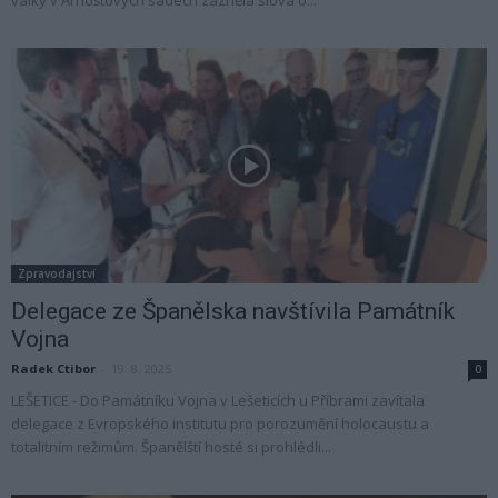
války v Arnoštových sadech zazněla slova o...
Zpravodajství
Delegace ze Španělska navštívila Památník
Vojna
Radek Ctibor
-
19. 8. 2025
0
LEŠETICE - Do Památníku Vojna v Lešeticích u Příbrami zavítala
delegace z Evropského institutu pro porozumění holocaustu a
totalitním režimům. Španělští hosté si prohlédli...