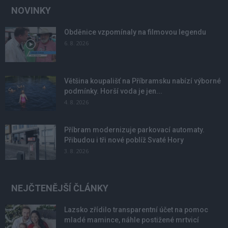
NOVINKY
Obděnice vzpomínaly na filmovou legendu
6. 8. 2026
Většina koupališť na Příbramsku nabízí výborné
podmínky. Horší voda je jen...
4. 8. 2026
Příbram modernizuje parkovací automaty.
Přibudou i tři nové poblíž Svaté Hory
3. 8. 2026
NEJČTENĚJŠÍ ČLÁNKY
Lazsko zřídilo transparentní účet na pomoc
mladé mamince, náhle postižené mrtvicí