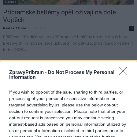
Kultura
Příbramské betlémy opět ožívají na dole
Vojtěch
Radek Ctibor
-
5. 12. 2025
0
PŘÍBRAM – Tradiční výstava Příbramské betlémy na dole Vojtěch na
Březových Horách se letos uskuteční od pátku 5. prosince do neděle 4.
ledna 2026....
ZpravyPribram -
Do Not Process My Personal
Information
If you wish to opt-out of the sale, sharing to third parties, or
processing of your personal or sensitive information for
targeted advertising by us, please use the below opt-out
section to confirm your selection. Please note that after your
opt-out request is processed you may continue seeing
interest-based ads based on personal information utilized by
Zpravodajství
us or personal information disclosed to third parties prior to
Na Vojně si připomněli sametovou revoluci
your opt-out. You may separately opt-out of the further