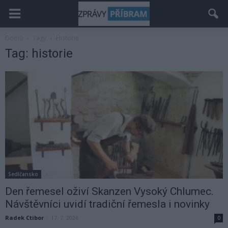
Domů
Tagy
Historie
Tag: historie
Sedlčansko
Den řemesel oživí Skanzen Vysoký Chlumec.
Návštěvníci uvidí tradiční řemesla i novinky
Radek Ctibor
-
17. 7. 2026
0