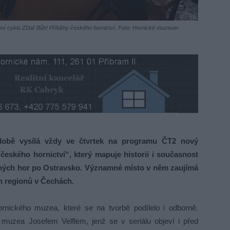
ačení cyklu ZDař Bůh! Příběhy českého hornictví. Foto: Hornické muzeum
obě vysílá vždy ve čtvrtek na programu ČT2 nový
eského hornictví“, který mapuje historii i současnost
ušných hor po Ostravsko. Významné místo v něm zaujímá
h regionů v Čechách.
ornického muzea, které se na tvorbě podílelo i odborně.
m muzea Josefem Velflem, jenž se v seriálu objeví i před