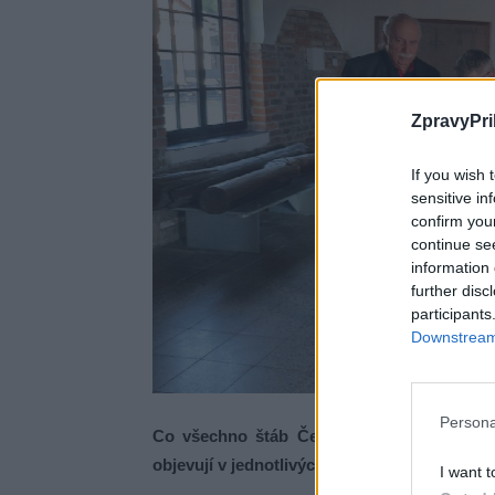
ZpravyPri
If you wish 
sensitive in
confirm you
continue se
information 
further disc
participants
Downstream 
Persona
Co všechno štáb České televize v Příbrami
objevují v jednotlivých dílech?
I want t