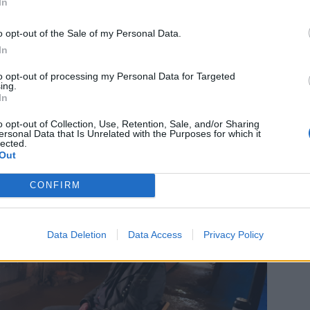
In
odnutých termínech do 18. 10. 2024. Realizovalo se jednak
o opt-out of the Sale of my Personal Data.
Prokopské štole nebo u vodního kola dolu Drkolnov. Některé
In
ského dolu, u dolu Vojtěch a také v Památníku Vojna.
 též prostředí cáchovny, strojovny a výjezdového patra
to opt-out of processing my Personal Data for Targeted
ing.
Vojtěch a dolu Anna. V popředí zájmu televizního štábu byly
In
nástrojů, minerálů a podobně.
o opt-out of Collection, Use, Retention, Sale, and/or Sharing
ersonal Data that Is Unrelated with the Purposes for which it
lected.
Out
CONFIRM
Data Deletion
Data Access
Privacy Policy