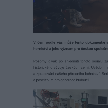
V čem podle vás může tento dokumentární c
hornictví a jeho význam pro českou společn
Pozorný divák po shlédnutí tohoto seriálu zj
historického vývoje českých zemí. Uvědomí si
a zpracování našeho přírodního bohatství. Se
a poselstvím pro generace budoucí.