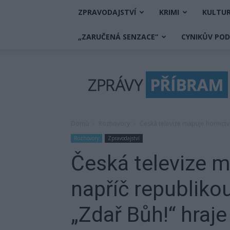
ZPRAVODAJSTVÍ
KRIMI
KULTU
„ZARUČENÁ SENZACE“
CYNIKŮV PO
Zprávy
Příbram
Domů
Rozhovory
Česká televize mapuje hornictví
Rozhovory
Zpravodajství
Česká televize m
napříč republikou
„Zdař Bůh!“ hraje