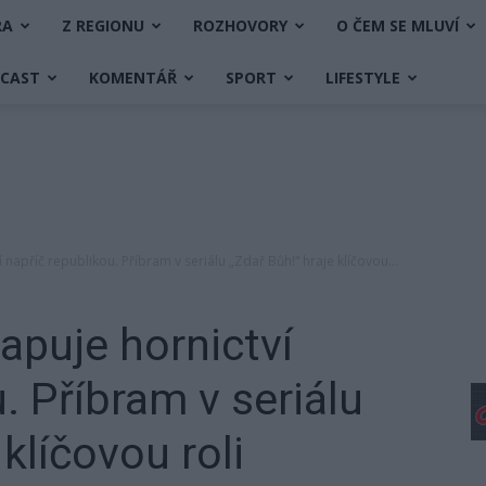
RA
Z REGIONU
ROZHOVORY
O ČEM SE MLUVÍ
DCAST
KOMENTÁŘ
SPORT
LIFESTYLE
 napříč republikou. Příbram v seriálu „Zdař Bůh!“ hraje klíčovou...
apuje hornictví
. Příbram v seriálu
 klíčovou roli