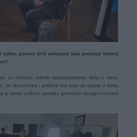
yklus pomoci širší veřejnosti lépe pochopit historii
ost?
istí, že hornictví sehrálo nepostradatelnou úlohu v rámci
, že ekonomická i politická síla moci se opírala o těžbu
riál je taktéž uctěním památky generacím bývalých horníků