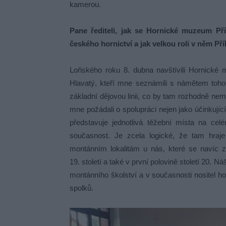
kamerou.
Pane řediteli, jak se Hornické muzeum Př
českého hornictví a jak velkou roli v něm Př
Loňského roku 8. dubna navštívili Hornické
Hlavatý, kteří mne seznámili s námětem tohot
základní dějovou linii, co by tam rozhodně nemě
mne požádali o spolupráci nejen jako účinkujíc
představuje jednotlivá těžební místa na cel
současnost. Je zcela logické, že tam hraje 
montánním lokalitám u nás, které se navíc z
19. století a také v první polovině století 20. 
montánního školství a v současnosti nositel 
spolků.