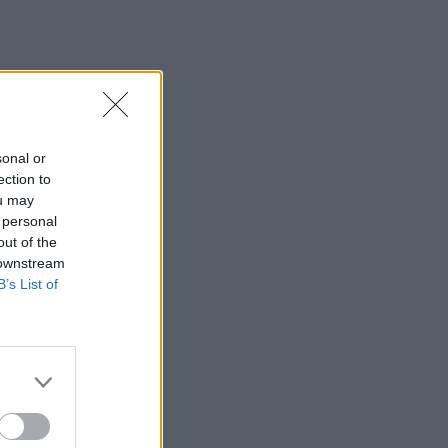
sonal or
ection to
ou may
 personal
out of the
 downstream
B’s List of