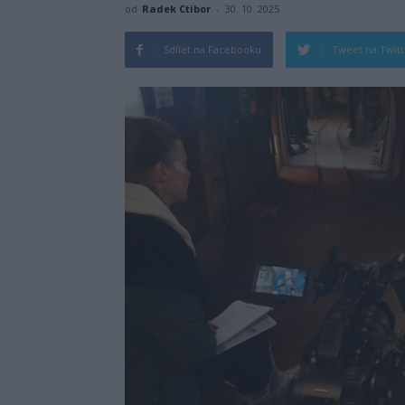
od
Radek Ctibor
-
30. 10. 2025
Sdílet na Facebooku
Tweet na Twit