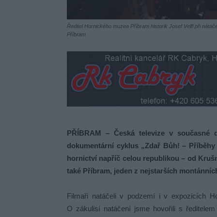
Ředitel Hornického muzea Příbram historik Josef Velfl při nát
Příbram
PŘÍBRAM – Česká televize v současné d
dokumentární cyklus „Zdař Bůh! – Příběhy č
hornictví napříč celou republikou – od Kr
také Příbram, jeden z nejstarších montánníc
Filmaři natáčeli v podzemí i v expozicích H
O zákulisí natáčení jsme hovořili s ředitele