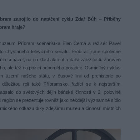
íbram zapojilo do natáčení cyklu Zdař Bůh – Příběhy
íbram hraje?
 muzeum Příbram scénáristka Elen Černá a režisér Pavel
o chystaného televizního seriálu. Probírali jsme společně
lo scházet, na co klást akcent a další záležitosti. Zároveň
ího, ale též na pozici odborného poradce. Osmidílný cyklus
ém území našeho státu, v časové linii od prehistorie po
důležitou roli také Příbramsko, řadící se k nejstarším
apsalo do světových dějin báňské činnosti v 2. polovině
Náš region se prezentuje rovněž jako někdejší významné sídlo
hornického odkazu díky zdejšímu muzeu a činnosti místních