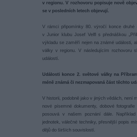
v regionu. V rozhovoru popisuje nově objev
se v posledních letech objevují.
V rámci připomínky 80. výročí konce druhé 
v Junior klubu Josef Velfl s přednáškou „P
výkladu se zaměří nejen na známé události, ale
války v regionu. V následujícím rozhovoru sh
událostí.
Události konce 2. světové války na Příbra
méně známá či nezmapovaná část těchto udá
V historii, podobně jako v jiných vědách, není 
nové písemné dokumenty, dobové fotografie i
posouvá v našem poznání dále. Například d
jednotek, válečné techniky, přesnější popis mí
dějů do širších souvislostí.