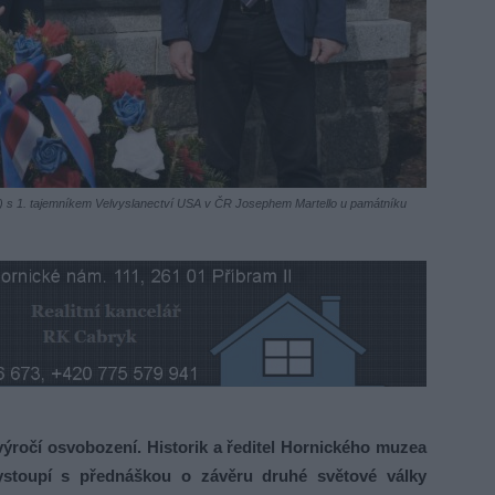
vo) s 1. tajemníkem Velvyslanectví USA v ČR Josephem Martello u památníku
ýročí osvobození. Historik a ředitel Hornického muzea
i vystoupí s přednáškou o závěru druhé světové války