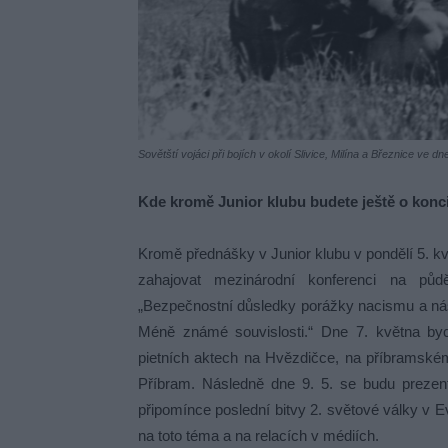
Sovětští vojáci při bojích v okolí Slivice, Milína a Březnice ve 
Kde kromě Junior klubu budete ještě o konc
Kromě přednášky v Junior klubu v pondělí 5. k
zahajovat mezinárodní konferenci na 
„Bezpečnostní důsledky porážky nacismu a ná
Méně známé souvislosti.“ Dne 7. května bych
pietních aktech na Hvězdičce, na příbramské
Příbram. Následně dne 9. 5. se budu prezent
připomínce poslední bitvy 2. světové války v 
na toto téma a na relacích v médiích.