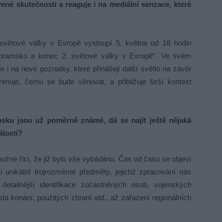
ené skutečnosti a reaguje i na mediální senzace, které
světové války v Evropě vystoupí 5. května od 18 hodin
říbramsko a konec 2. světové války v Evropě“. Ve svém
 i na nové poznatky, které přinášejí další světlo na závěr
rnuje, čemu se bude věnovat, a přibližuje širší kontext
msku jsou už poměrně známé, dá se najít ještě nějaká
lostí?
možné říci, že již bylo vše vybádáno. Čas od času se objeví
 unikátní trojrozměrné předměty, jejichž zpracování nás
etailnější identifikace zúčastněných osob, vojenských
sta konání, použitých zbraní atd., až zařazení regionálních