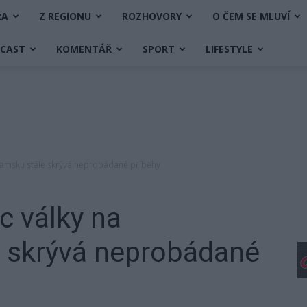
RA
Z REGIONU
ROZHOVORY
O ČEM SE MLUVÍ
DCAST
KOMENTÁŘ
SPORT
LIFESTYLE
íbramsku stále skrývá neprobádané příběhy
c války na
e skrývá neprobádané