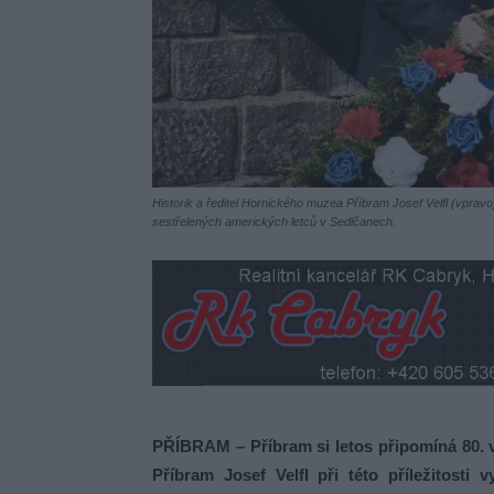
Historik a ředitel Hornického muzea Příbram Josef Velfl (vpra
sestřelených amerických letců v Sedlčanech.
PŘÍBRAM – Příbram si letos připomíná 80. v
Příbram Josef Velfl při této příležitost