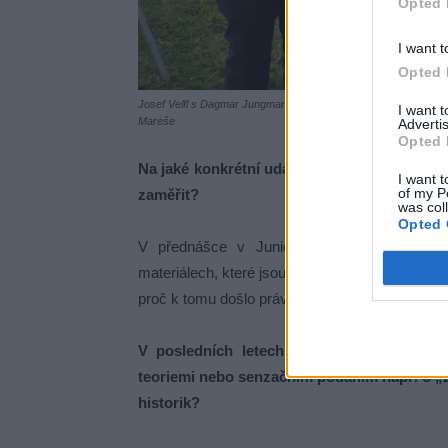
Opted 
I want t
Opted 
Josef Velfl s Dagmar Jungmannovou a její rodinou, kteří jsou p
I want 
Mareše
Advertis
Opted 
Na jaké konkrétní události z konce války na
I want t
of my P
zaměřit?
was col
Opted 
V přednášce v Junior klubu se chci zmíni
materiálech, které jsou spjaté s událostmi z k
proč k tomu došlo právě zde a v čase, kdy na ji
V posledních letech se v souvislosti s v
teoriemi nebo senzačním podáním např. o „
historik?