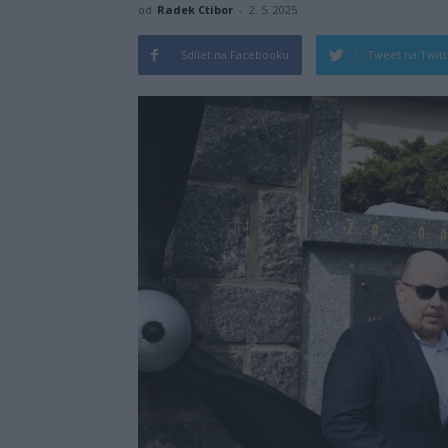
od
Radek Ctibor
-
2. 5. 2025
Sdílet na Facebooku
Tweet na Twit