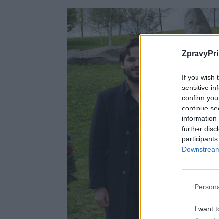
ZpravyPri
If you wish 
sensitive in
confirm you
continue se
information 
further disc
participants
Downstream 
Persona
I want t