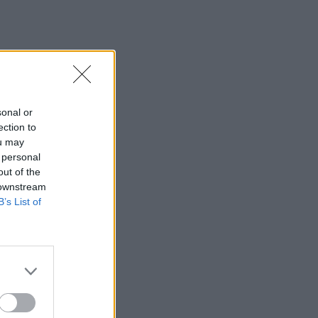
sonal or
ection to
ou may
 personal
out of the
 downstream
B’s List of