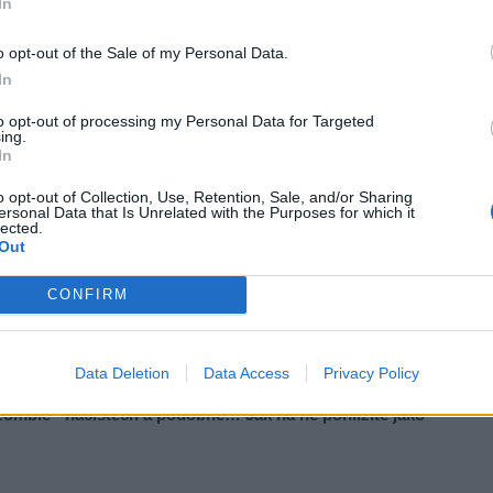
In
o opt-out of the Sale of my Personal Data.
In
otomky prvního velitele 311. ČS bombardovací peruti RAF generála Karla
to opt-out of processing my Personal Data for Targeted
ing.
In
 Příbramsku se v rámci přednášky v Junior klubu chcete
o opt-out of Collection, Use, Retention, Sale, and/or Sharing
ersonal Data that Is Unrelated with the Purposes for which it
lected.
Out
t o některých zcela nedávno objevených historických
CONFIRM
once 2. světové války na Příbramsku. A současně vysvětlují,
ných místech již panoval mír.
Data Deletion
Data Access
Privacy Policy
ýročím bitvy u Slivice objevují články s neověřenými
zombie“ nacistech a podobně… Jak na ně pohlížíte jako