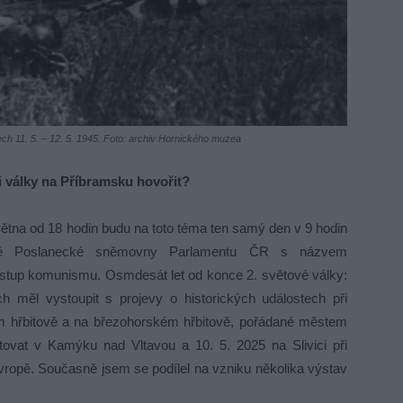
dnech 11. 5. – 12. 5. 1945. Foto: archiv Hornického muzea
i války na Příbramsku hovořit?
větna od 18 hodin budu na toto téma ten samý den v 9 hodin
půdě Poslanecké sněmovny Parlamentu ČR s názvem
stup komunismu. Osmdesát let od konce 2. světové války:
 měl vystoupit s projevy o historických událostech při
m hřbitově a na březohorském hřbitově, pořádané městem
ovat v Kamýku nad Vltavou a 10. 5. 2025 na Slivici při
Evropě. Současně jsem se podílel na vzniku několika výstav