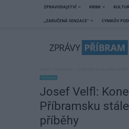
ZPRAVODAJSTVÍ
KRIMI
KULTU
„ZARUČENÁ SENZACE“
CYNIKŮV PO
Zprávy
Příbram
Domů
Rozhovory
Josef Velfl: Konec války na Př
Rozhovory
Josef Velfl: Kone
Příbramsku stál
příběhy