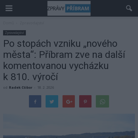
Domů
Zpravodajství
Zpravodajství
Po stopách vzniku „nového
města“: Příbram zve na další
komentovanou vycházku
k 810. výročí
od
Radek Ctibor
-
18. 2. 2026