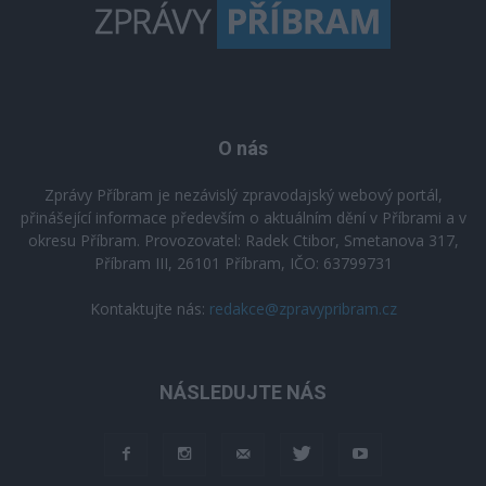
O nás
Zprávy Příbram je nezávislý zpravodajský webový portál,
přinášející informace především o aktuálním dění v Příbrami a v
okresu Příbram. Provozovatel: Radek Ctibor, Smetanova 317,
Příbram III, 26101 Příbram, IČO: 63799731
Kontaktujte nás:
redakce@zpravypribram.cz
NÁSLEDUJTE NÁS