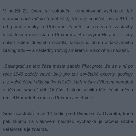
V neděli 22. února se uskuteční komentovaná vycházka
Jak
vznikalo nové město (první část)
, která je součástí oslav 810 let
od první zmínky o Příbrami. Zaměří se na vznik zástavby
v 50. letech mezi starou Příbramí a Březovými Horami — tedy
oblast kolem dnešního divadla, kulturního domu a takzvaného
Stalingradu — a následný rozvoj směrem k vlakovému nádraží.
„Stalingrad se této části města začalo říkat proto, že se v ní po
roce 1949 začaly stavět byty pro tzv. sovětské experty, geology
a z valné části i důstojníky NKVD, kteří měli v Příbrami pomáhat
s těžbou uranu,“
příblížil část historie vzniku této části města
ředitel Hornického muzea Příbram Josef Velfl.
Sraz účastníků je ve 14 hodin před Divadlem A. Dvořáka, trasa
pak skončí na vlakovém nádraží. Vycházka je určena široké
veřejnosti a je zdarma.