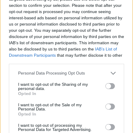
section to confirm your selection. Please note that after your
TAGY
historie
komentovaná vycházka
Příbram
sídliště
opt-out request is processed you may continue seeing
interest-based ads based on personal information utilized by
us or personal information disclosed to third parties prior to
your opt-out. You may separately opt-out of the further
disclosure of your personal information by third parties on the
IAB’s list of downstream participants. This information may
also be disclosed by us to third parties on the
IAB’s List of
Downstream Participants
that may further disclose it to other
third parties.
Předchozí článek
Následující článek
Personal Data Processing Opt Outs
Záměr prodeje bývalé budovy
Přednáška v Příbrami opět
Městských lesů dělí Příbram
otevřela záhadu Štěchovického
I want to opt-out of the Sharing of my
personal data.
pokladu
Opted In
I want to opt-out of the Sale of my
Personal Data.
SOUVISEJÍCÍ ČLÁNKY
Opted In
VÍCE OD AUTORA
I want to opt-out of processing my
Personal Data for Targeted Advertising.