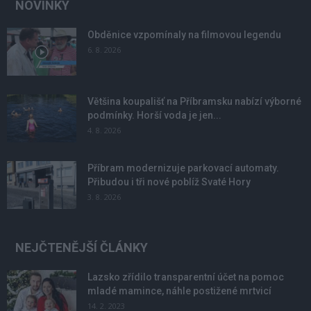
NOVINKY
Obděnice vzpomínaly na filmovou legendu
6. 8. 2026
Většina koupališť na Příbramsku nabízí výborné
podmínky. Horší voda je jen...
4. 8. 2026
Příbram modernizuje parkovací automaty.
Přibudou i tři nové poblíž Svaté Hory
3. 8. 2026
NEJČTENĚJŠÍ ČLÁNKY
Lazsko zřídilo transparentní účet na pomoc
mladé mamince, náhle postižené mrtvicí
14. 2. 2023