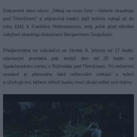
Dokument nese název „Slibuji na svou čest – historie skautingu
pod Třemšínem“ a připomíná tradici, jejíž kořeny sahají až do
roku 1911 k Františku Hofmeisterovi, tedy ještě před oficiální
založení skautingu Antonínem Benjaminem Svojsíkem.
Předpremiéra se uskuteční ve čtvrtek 6. března od 17 hodin,
slavnostní premiéra pak tentýž den od 20 hodin ve
Společenském centru v Rožmitále pod Třemšínem. Po večerním
uvedení je plánováno také neformální setkání s tvůrci
a účinkujícími, během něhož budou moci diváci sdílet své dojmy.