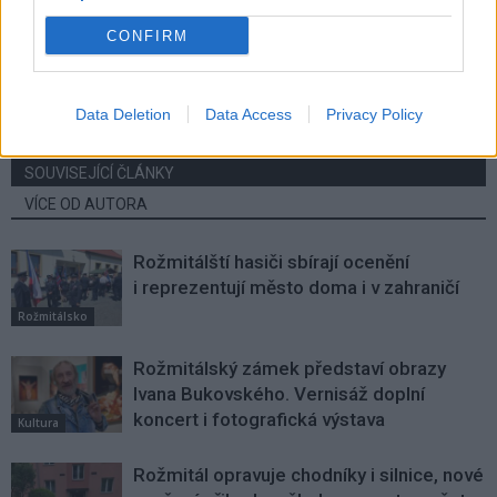
Předchozí článek
Následující článek
CONFIRM
Příbram představila
Kam s dětmi o prázdninách?
dodavatelům investiční plány pro
SZM otevřela přihlášky na
letošní rok
oblíbené sportovní tábory
Data Deletion
Data Access
Privacy Policy
SOUVISEJÍCÍ ČLÁNKY
VÍCE OD AUTORA
Rožmitálští hasiči sbírají ocenění
i reprezentují město doma i v zahraničí
Rožmitálsko
Rožmitálský zámek představí obrazy
Ivana Bukovského. Vernisáž doplní
koncert i fotografická výstava
Kultura
Rožmitál opravuje chodníky i silnice, nové