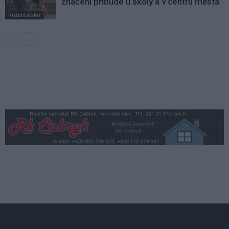
značení přibude u školy a v centru města
Rožmitálsko