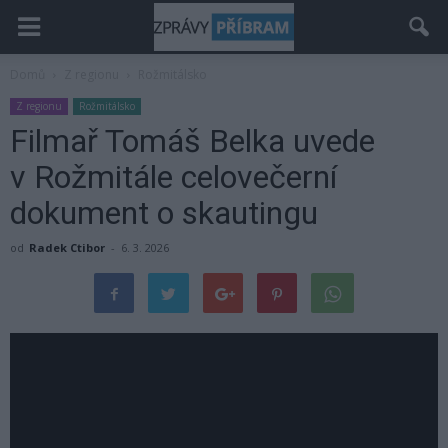
Domů
Z regionu
Rožmitálsko
Z regionu
Rožmitálsko
Filmař Tomáš Belka uvede
v Rožmitále celovečerní
dokument o skautingu
od
Radek Ctibor
-
6. 3. 2026