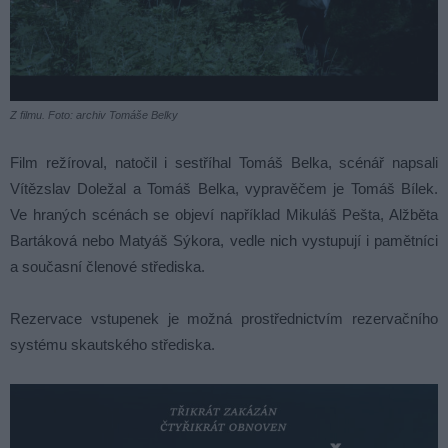
Z filmu. Foto: archiv Tomáše Belky
Film režíroval, natočil i sestříhal Tomáš Belka, scénář napsali
Vítězslav Doležal a Tomáš Belka, vypravěčem je Tomáš Bílek.
Ve hraných scénách se objeví například Mikuláš Pešta, Alžběta
Bartáková nebo Matyáš Sýkora, vedle nich vystupují i pamětníci
a současní členové střediska.
Rezervace vstupenek je možná prostřednictvím rezervačního
systému skautského střediska.