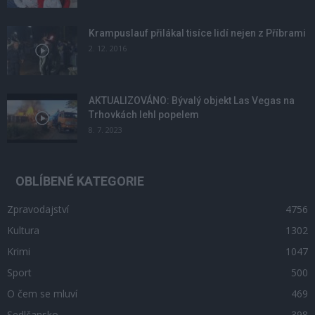
Krampuslauf přilákal tisíce lidí nejen z Příbrami
2. 12. 2016
AKTUALIZOVÁNO: Bývalý objekt Las Vegas na
Trhovkách lehl popelem
8. 7. 2023
OBLÍBENÉ KATEGORIE
Zpravodajství
4756
Kultura
1302
Krimi
1047
Sport
500
O čem se mluví
469
Sedlčansko
398