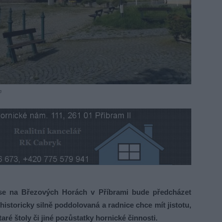
m
ise na Březových Horách v Příbrami bude předcházet
historicky silně poddolovaná a radnice chce mít jistotu,
aré štoly či jiné pozůstatky hornické činnosti.