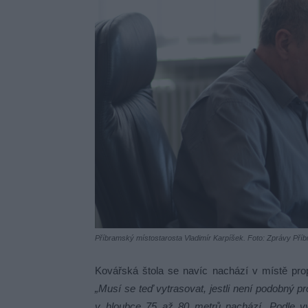
Příbramský místostarosta Vladimír Karpíšek. Foto: Zprávy Pří
Kovářská štola se navíc nachází v místě pro
„Musí se teď vytrasovat, jestli není podobný p
v hloubce 75 až 80 metrů nachází. Podle v