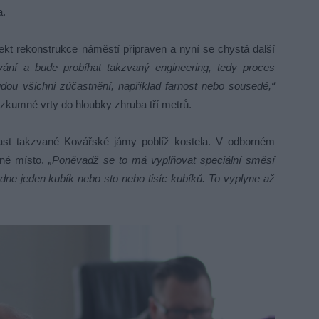
a.
jekt rekonstrukce náměstí připraven a nyní se chystá další
tování a bude probíhat takzvaný engineering, tedy proces
udou všichni zúčastnění, například farnost nebo sousedé,“
ůzkumné vrty do hloubky zhruba tří metrů.
last takzvané Kovářské jámy poblíž kostela. V odborném
čné místo.
„Poněvadž se to má vyplňovat speciální směsí
dne jeden kubík nebo sto nebo tisíc kubíků. To vyplyne až