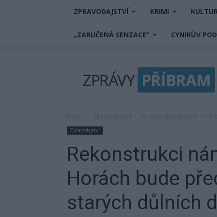
ZPRAVODAJSTVÍ
KRIMI
KULTU
„ZARUČENÁ SENZACE“
CYNIKŮV PO
Zprávy
Příbram
Domů
Zpravodajství
Rekonstrukci náměstí na Bř
Zpravodajství
Rekonstrukci ná
Horách bude pře
starých důlních d