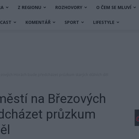
RA
Z REGIONU
ROZHOVORY
O ČEM SE MLUVÍ
DCAST
KOMENTÁŘ
SPORT
LIFESTYLE
ezových Horách bude předcházet průzkum starých důlních děl
městí na Březových
dcházet průzkum
ěl