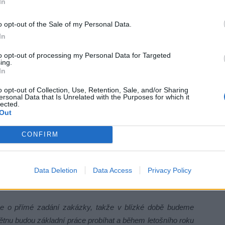
In
o opt-out of the Sale of my Personal Data.
In
to opt-out of processing my Personal Data for Targeted
ing.
In
o opt-out of Collection, Use, Retention, Sale, and/or Sharing
ersonal Data that Is Unrelated with the Purposes for which it
lected.
Out
CONFIRM
Data Deletion
Data Access
Privacy Policy
e o přímé zadání zakázky, takže v blízké době budeme
ětnu budou základní práce probíhat a během letošního roku