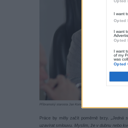
Opted 
I want t
Opted 
I want 
Advertis
Opted 
I want t
of my P
was col
Opted 
Příbramský starosta Jan Konvalika. Foto: Zprávy Příbram
Práce by měly začít poměrně brzy.
„Jedná s
uzavírat smlouvu. Myslím, že v dubnu nebo kv