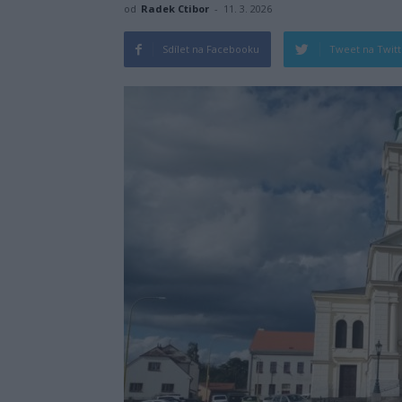
od
Radek Ctibor
-
11. 3. 2026
Sdílet na Facebooku
Tweet na Twit