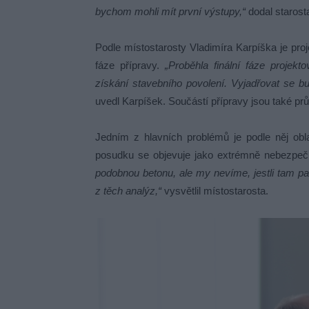
bychom mohli mít první výstupy,“
dodal starost
Podle místostarosty Vladimíra Karpíška je pro
fáze přípravy.
„Proběhla finální fáze projek
získání stavebního povolení. Vyjadřovat se b
uvedl Karpíšek. Součástí přípravy jsou také pr
Jedním z hlavních problémů je podle něj ob
posudku se objevuje jako extrémně nebezpe
podobnou betonu, ale my nevíme, jestli tam pa
z těch analýz,“
vysvětlil místostarosta.