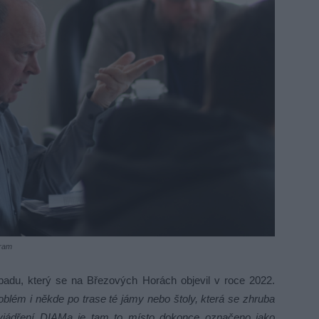
bram
padu, který se na Březových Horách objevil v roce 2022.
roblém i někde po trase té jámy nebo štoly, která se zhruba
yjádření DIAMa je tam to místo dokonce označeno jako