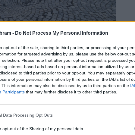
bram -
Do Not Process My Personal Information
to opt-out of the sale, sharing to third parties, or processing of your per
ý má odhalit, jaké prostory se nacházejí pod povrchem
formation for targeted advertising by us, please use the below opt-out s
ovést. Zakázku získala společnost SGE Geotechnika, která
r selection. Please note that after your opt-out request is processed y
proto, aby nám vytvořili průzkum a dokumentaci toho, co se
eing interest-based ads based on personal information utilized by us or
disclosed to third parties prior to your opt-out. You may separately opt-
e máme připravit. Případně nám navrhnou, jaký druh
losure of your personal information by third parties on the IAB’s list of
ké hloubce a v jakém rozsahu,“
vysvětlil Konvalinka. Podle
. This information may also be disclosed by us to third parties on the
IA
evyhnulo, pokud by se objevily až během stavby.
Participants
that may further disclose it to other third parties.
l Data Processing Opt Outs
o opt-out of the Sharing of my personal data.