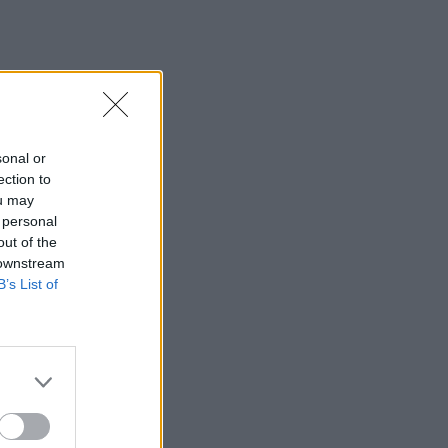
sonal or
ection to
ou may
 personal
out of the
 downstream
B’s List of