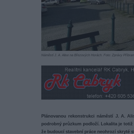
Náměstí J. A. Alise na Březových Horách. Foto: Zprávy Příbra
Plánovanou rekonstrukci náměstí J. A. Al
podrobný průzkum podloží. Lokalita je totiž 
že budoucí stavební práce neohrozí skryté st