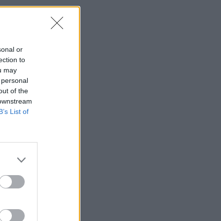
sonal or
ection to
ou may
 personal
out of the
 downstream
B’s List of