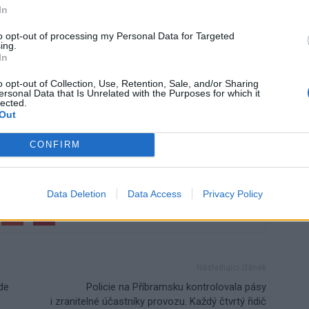
In
to opt-out of processing my Personal Data for Targeted
ing.
In
o opt-out of Collection, Use, Retention, Sale, and/or Sharing
ersonal Data that Is Unrelated with the Purposes for which it
lected.
Out
CONFIRM
Data Deletion
Data Access
Privacy Policy
Následující článek
de
Policie na Příbramsku kontrolovala pásy
i zranitelné účastníky provozu. Každý čtvrtý řidič