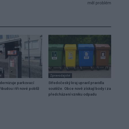
měl problém
í
Zpravodajství
dernizuje parkovací
Středočeský kraj upravil pravidla
ibudou i tři nové poblíž
soutěže. Obce nově získají body i za
předcházení vzniku odpadu