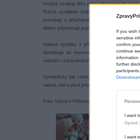
Hračky vznikají díky práci odsouzených, kteří 
Ručně vyráběné chobotničky mají přitom v ne
ZpravyPri
pomáhají u předčasně narozených dětí navozo
dětem připomínají pupeční šňůru, což může přisp
If you wish 
sensitive in
Hotové výrobky z příbramské věznice nyní p
confirm you
continue se
distribuuje do novorozeneckých zdravotnic
information 
rodinám i zdravotníkům při péči o ty nejmenší p
further disc
participants
Symbolicky tak chobotničky, které vznikly z
Downstream 
radost, klid a pocit jistoty tam, kde je to nejvíce
Foto: Věznice Příbram
Persona
I want t
Opted 
I want t