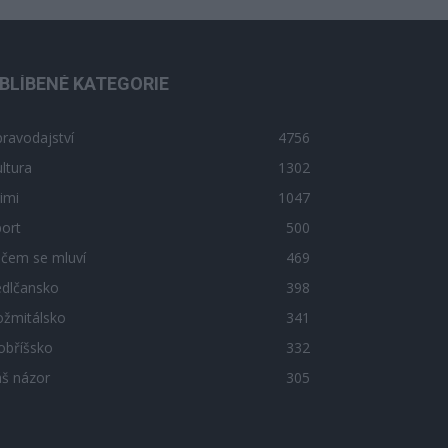
BLÍBENÉ KATEGORIE
ravodajství
4756
ltura
1302
imi
1047
ort
500
 čem se mluví
469
edlčansko
398
ožmitálsko
341
obříšsko
332
áš názor
305