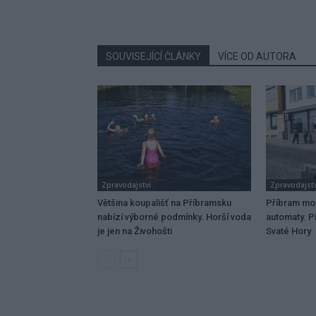
SOUVISEJÍCÍ ČLÁNKY
VÍCE OD AUTORA
Zpravodajství
Zpravodajstv
Většina koupališť na Příbramsku
Příbram mo
nabízí výborné podmínky. Horší voda
automaty. Př
je jen na Živohošti
Svaté Hory