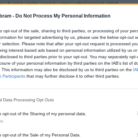
se do jejich výroby zapojují v rámci volnočasových aktivit.
mocnicích konkrétní účel. Podle zkušeností zdravotníků
bram -
Do Not Process My Personal Information
vat pocit bezpečí a klidu. Chapadélka chobotniček totiž
ívat k jejich uklidnění v inkubátoru.
to opt-out of the sale, sharing to third parties, or processing of your per
formation for targeted advertising by us, please use the below opt-out s
řevzal spolek Chobotničky Eva z. s., který je následně
r selection. Please note that after your opt-out request is processed y
eing interest-based ads based on personal information utilized by us or
kých zařízení. Tam budou malé bavlněné hračky pomáhat
disclosed to third parties prior to your opt-out. You may separately opt-
acienty.
losure of your personal information by third parties on the IAB’s list of
. This information may also be disclosed by us to third parties on the
IA
a zdmi věznice, míří za svými novými kamarády rozdávat
Participants
that may further disclose it to other third parties.
 potřeba.
l Data Processing Opt Outs
o opt-out of the Sharing of my personal data.
In
o opt-out of the Sale of my Personal Data.