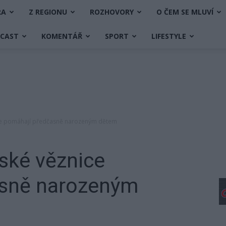
RA
Z REGIONU
ROZHOVORY
O ČEM SE MLUVÍ
DCAST
KOMENTÁŘ
SPORT
LIFESTYLE
ce pomáhají předčasně narozeným dětem
ské věznice
asně narozeným