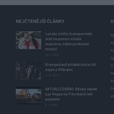
NEJČTENĚJŠÍ ČLÁNKY
O
Lazsko zřídilo transparentní
Zp
účet na pomoc mladé
Ku
mamince, náhle postižené
mrtvicí
Kr
14. 2. 2023
Sp
Krampuslauf přilákal tisíce lidí
O
nejen z Příbrami
S
2. 12. 2016
R
D
u
AKTUALIZOVÁNO: Bývalý objekt
Las Vegas na Trhovkách lehl
V
popelem
8. 7. 2023