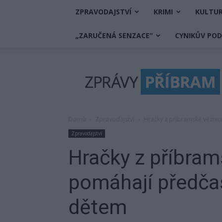
ZPRAVODAJSTVÍ
KRIMI
KULTU
„ZARUČENÁ SENZACE“
CYNIKŮV PO
Zprávy
Příbram
Domů
Zpravodajství
Hračky z příbramské vězni
Zpravodajství
Hračky z příbram
pomáhají předč
dětem