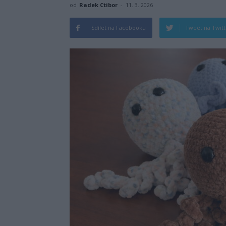
od
Radek Ctibor
-
11. 3. 2026
Sdílet na Facebooku
Tweet na Twit