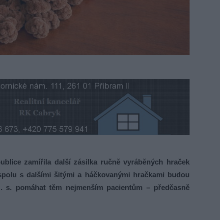
blice zamířila další zásilka ručně vyráběných hraček
spolu s dalšími šitými a háčkovanými hračkami budou
z. s. pomáhat těm nejmenším pacientům – předčasně