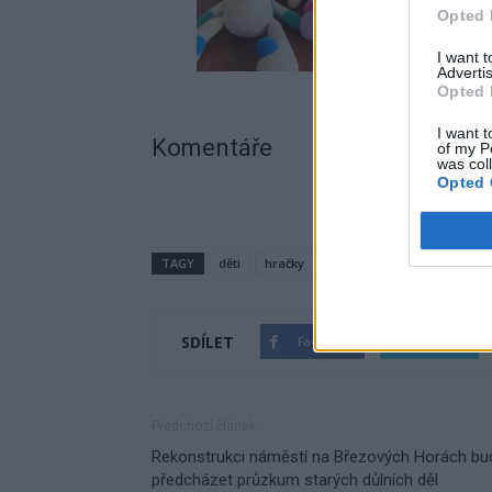
Opted 
I want 
Advertis
Opted 
I want t
Komentáře
of my P
was col
Opted 
TAGY
děti
hračky
Příbram
věznice
SDÍLET
Facebook
Twitter
Předchozí článek
Rekonstrukci náměstí na Březových Horách bu
předcházet průzkum starých důlních děl