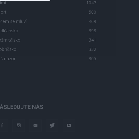
imi
1047
ort
500
 čem se mluví
469
edlčansko
398
ožmitálsko
341
obříšsko
332
áš názor
305
ÁSLEDUJTE NÁS