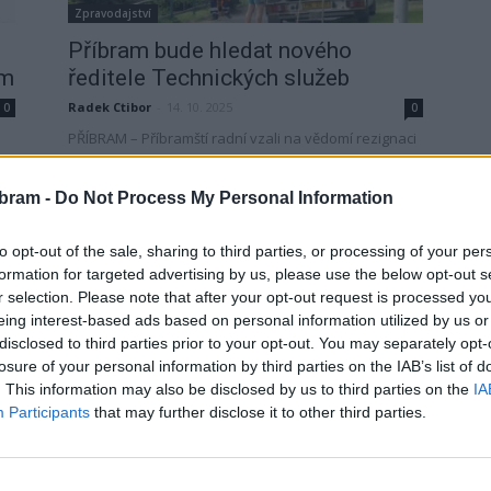
Zpravodajství
Příbram bude hledat nového
am
ředitele Technických služeb
Radek Ctibor
-
14. 10. 2025
0
0
PŘÍBRAM – Příbramští radní vzali na vědomí rezignaci
ředitelky Technických služeb města Příbram Ireny
Hofmanové. Ta oznámila, že se k 31. říjnu vzdává
bram -
Do Not Process My Personal Information
funkce,...
to opt-out of the sale, sharing to third parties, or processing of your per
formation for targeted advertising by us, please use the below opt-out s
r selection. Please note that after your opt-out request is processed y
eing interest-based ads based on personal information utilized by us or
disclosed to third parties prior to your opt-out. You may separately opt-
losure of your personal information by third parties on the IAB’s list of
. This information may also be disclosed by us to third parties on the
IA
Participants
that may further disclose it to other third parties.