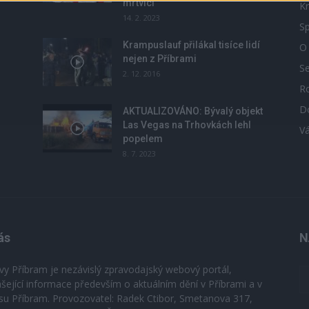
mrtvicí
Kr
14. 2. 2023
Sp
Krampuslauf přilákal tisíce lidí
O
nejen z Příbrami
S
2. 12. 2016
R
D
u
AKTUALIZOVÁNO: Bývalý objekt
Las Vegas na Trhovkách lehl
V
popelem
8. 7. 2023
ás
N
vy Příbram je nezávislý zpravodajský webový portál,
ášející informace především o aktuálním dění v Příbrami a v
su Příbram. Provozovatel: Radek Ctibor, Smetanova 317,