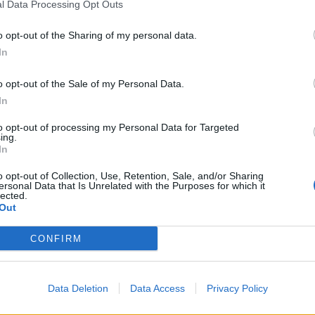
l Data Processing Opt Outs
o opt-out of the Sharing of my personal data.
In
0
o opt-out of the Sale of my Personal Data.
In
to opt-out of processing my Personal Data for Targeted
ing.
In
o opt-out of Collection, Use, Retention, Sale, and/or Sharing
ersonal Data that Is Unrelated with the Purposes for which it
lected.
Out
CONFIRM
NEJČTENĚJŠÍ ČLÁNKY
O
Lazsko zřídilo transparentní
Zp
Data Deletion
Data Access
Privacy Policy
účet na pomoc mladé
Ku
mamince, náhle postižené