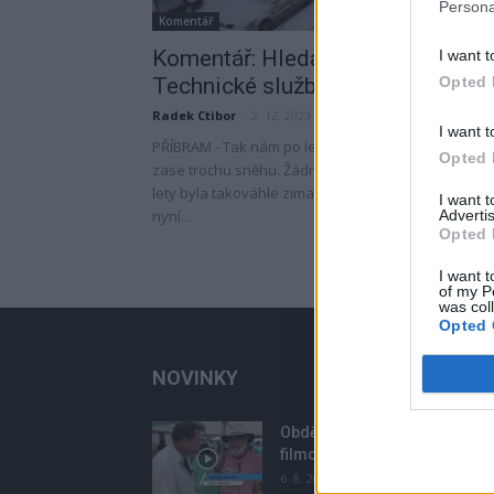
Persona
Komentář
Komentář: Hledají se příbramské
I want t
Technické služby Zn: Spěchá
Opted 
Radek Ctibor
-
2. 12. 2023
I want t
PŘÍBRAM - Tak nám po letech napadlo v Příbrami
Opted 
zase trochu sněhu. Žádná kalamita, ještě před pár
lety byla takováhle zima úplně normální. Nicméně
I want 
nyní...
Advertis
Opted 
I want t
of my P
was col
Opted 
NOVINKY
Obděnice vzpomínaly na
filmovou legendu
6. 8. 2026