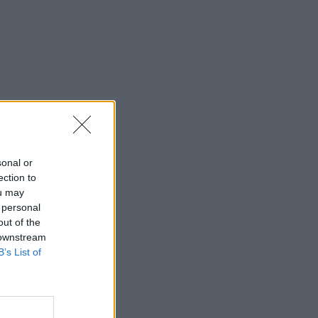
sonal or
ection to
ou may
 personal
out of the
 downstream
B’s List of