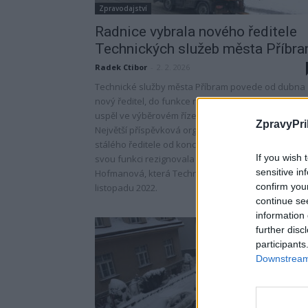
Zpravodajství
Radnice vybrala nového ředitele
Technických služeb města Příbr
Radek Ctibor
-
2. 2. 2026
Technické služby města Příbram povedе od dubna
nový ředitel, do funkce nastoupí Jan Poskočil, který
uspěl ve výběrovém řízení mezi osmi uchazeči.
ZpravyPri
Největší příspěvková organizace města je bez
stálého ředitele od konce loňského října, kdy na
If you wish 
svou funkci rezignovala dosavadní ředitelka Irena
sensitive in
Hofmanová, která Technické služby vedla od
confirm you
listopadu 2022.
continue se
information 
further disc
participants
Downstream 