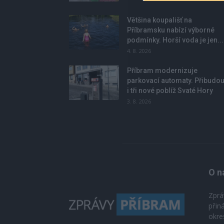
Většina koupališť na
Příbramsku nabízí výborné
podmínky. Horší voda je jen...
4. 8. 2026
Příbram modernizuje
parkovací automaty. Přibudo
i tři nové poblíž Svaté Hory
3. 8. 2026
O n
Zprá
přin
okre