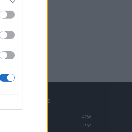
BLÍBENÉ KATEGORIE
ravodajství
4756
ltura
1302