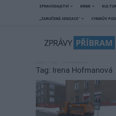
ZPRAVODAJSTVÍ
KRIMI
KULTU
„ZARUČENÁ SENZACE“
CYNIKŮV PO
Zprávy
Příbram
Domů
Tagy
Irena Hofmanová
Tag: Irena Hofmanová