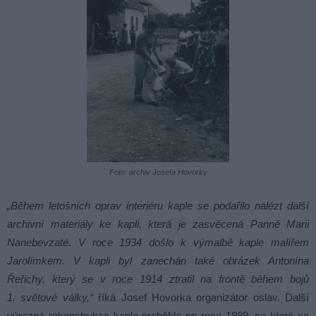
Foto: archiv Josefa Hovorky
„Během letošních oprav interiéru kaple se podařilo nalézt další
archivní materiály ke kapli, která je zasvěcená Panně Marii
Nanebevzaté. V roce 1934 došlo k výmalbě kaple malířem
Jarolímkem. V kapli byl zanechán také obrázek Antonína
Řeřichy, který se v roce 1914 ztratil na frontě během bojů
1. světové války,“
říká Josef Hovorka organizátor oslav. Další
výrazná rekonstrukce kaple proběhla po roce 1989, na které se