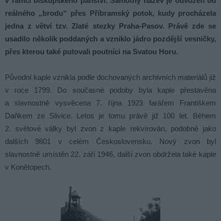
v rámci biskupského panství. Samotný název je odvozen od
reálného „brodu“ přes Příbramský potok, kudy procházela
jedna z větví tzv. Zlaté stezky Praha-Pasov. Právě zde se
usadilo několik poddaných a vzniklo jádro pozdější vesničky,
přes kterou také putovali poutníci na Svatou Horu.
Původní kaple vznikla podle dochovaných archivních materiálů již
v roce 1799. Do současné podoby byla kaple přestavěna
a slavnostně vysvěcena 7. října 1923 farářem Františkem
Daňkem ze Slivice. Letos je tomu právě již 100 let. Během
2. světové války byl zvon z kaple rekvírován, podobně jako
dalších 9801 v celém Československu. Nový zvon byl
slavnostně umístěn 22. září 1946, další zvon obdržela také kaple
v Konětopech.