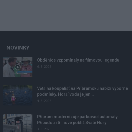
NOVINKY
Obděnice vzpomínaly na filmovou legendu
6. 8. 2026
Většina koupališť na Příbramsku nabízí výborné
podmínky. Horší voda je jen...
4. 8. 2026
Příbram modernizuje parkovací automaty.
Přibudou i tři nové poblíž Svaté Hory
3. 8. 2026