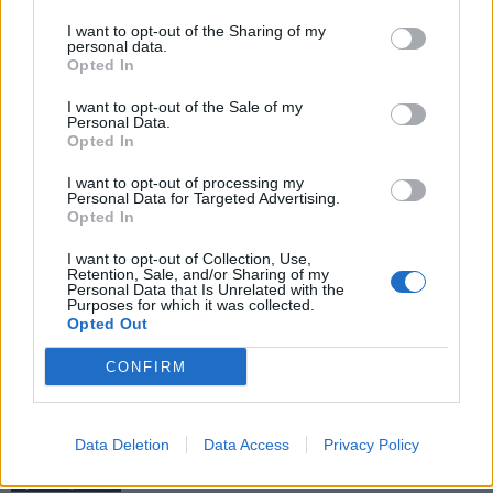
I want to opt-out of the Sharing of my
personal data.
Opted In
I want to opt-out of the Sale of my
Personal Data.
Opted In
I want to opt-out of processing my
Předchozí článek
Následující článek
Personal Data for Targeted Advertising.
Komentář: Hledají se příbramské
Středočeští zastupitelé schválili
Opted In
Technické služby Zn: Spěchá
velkorysou dotaci pro Hudební
I want to opt-out of Collection, Use,
festival Antonína Dvořáka
Retention, Sale, and/or Sharing of my
Personal Data that Is Unrelated with the
Purposes for which it was collected.
Opted Out
SOUVISEJÍCÍ ČLÁNKY
CONFIRM
VÍCE OD AUTORA
Většina koupališť na Příbramsku nabízí
Data Deletion
Data Access
Privacy Policy
výborné podmínky. Horší voda je jen na
Živohošti
Zpravodajství