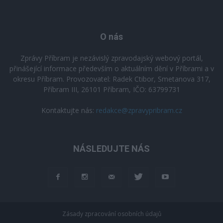
O nás
Zprávy Příbram je nezávislý zpravodajský webový portál,
přinášející informace především o aktuálním dění v Příbrami a v
okresu Příbram. Provozovatel: Radek Ctibor, Smetanova 317,
Příbram III, 26101 Příbram, IČO: 63799731
Kontaktujte nás:
redakce@zpravypribram.cz
NÁSLEDUJTE NÁS
Zásady zpracování osobních údajů