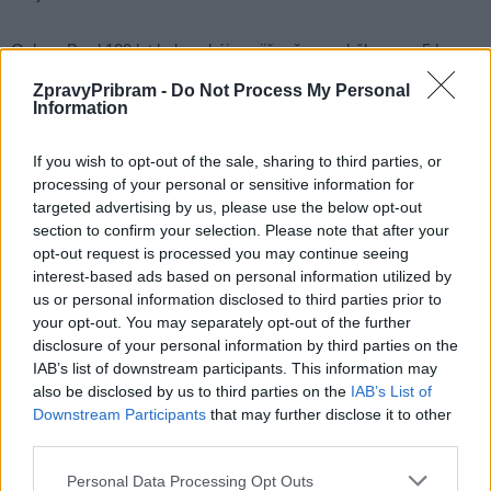
Oslavy Brod 100 let byly zahájeny již v červnu během na 5 km po
„Cestách paměti“. Hlavní část oslav proběhne v neděli
ZpravyPribram -
Do Not Process My Personal
3. prosince spojenou s požehnáním opravené kaple, obnoveného
Information
kříže a sochy sv. Jana Nepomuckého. Budou předány dary ze
If you wish to opt-out of the sale, sharing to third parties, or
sklářského regionu Bodenmais a italského Valle di Ledro. Po celý
processing of your personal or sensitive information for
den budou připraveny vzdělávací aktivity pro děti nebo výstava
targeted advertising by us, please use the below opt-out
historických fotografií.
section to confirm your selection. Please note that after your
opt-out request is processed you may continue seeing
interest-based ads based on personal information utilized by
Kompletní program
visitpribrambrod.blogspot.com
us or personal information disclosed to third parties prior to
your opt-out. You may separately opt-out of the further
Komentáře
disclosure of your personal information by third parties on the
IAB’s list of downstream participants. This information may
also be disclosed by us to third parties on the
IAB’s List of
Downstream Participants
that may further disclose it to other
third parties.
TAGY
Brod
kaplička
oslavy
Personal Data Processing Opt Outs