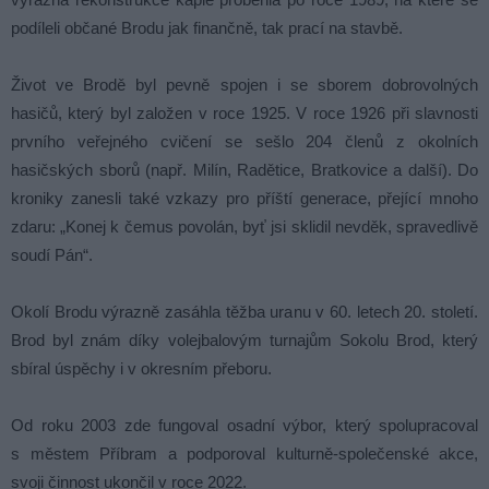
podíleli občané Brodu jak finančně, tak prací na stavbě.
Život ve Brodě byl pevně spojen i se sborem dobrovolných
hasičů, který byl založen v roce 1925. V roce 1926 při slavnosti
prvního veřejného cvičení se sešlo 204 členů z okolních
hasičských sborů (např. Milín, Radětice, Bratkovice a další). Do
kroniky zanesli také vzkazy pro příští generace, přející mnoho
zdaru: „Konej k čemus povolán, byť jsi sklidil nevděk, spravedlivě
soudí Pán“.
Okolí Brodu výrazně zasáhla těžba uranu v 60. letech 20. století.
Brod byl znám díky volejbalovým turnajům Sokolu Brod, který
sbíral úspěchy i v okresním přeboru.
Od roku 2003 zde fungoval osadní výbor, který spolupracoval
s městem Příbram a podporoval kulturně-společenské akce,
svoji činnost ukončil v roce 2022.