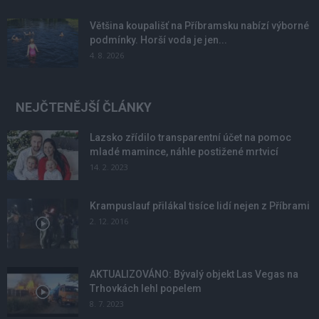
Většina koupališť na Příbramsku nabízí výborné
podmínky. Horší voda je jen...
4. 8. 2026
NEJČTENĚJŠÍ ČLÁNKY
Lazsko zřídilo transparentní účet na pomoc
mladé mamince, náhle postižené mrtvicí
14. 2. 2023
Krampuslauf přilákal tisíce lidí nejen z Příbrami
2. 12. 2016
AKTUALIZOVÁNO: Bývalý objekt Las Vegas na
Trhovkách lehl popelem
8. 7. 2023