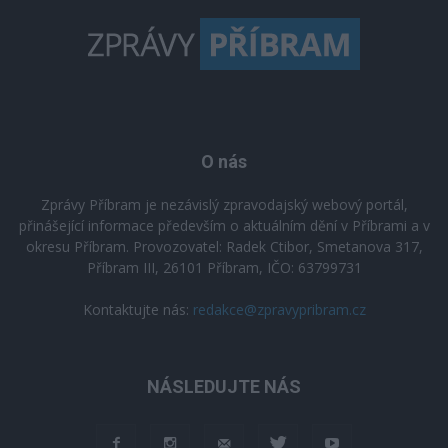
O nás
Zprávy Příbram je nezávislý zpravodajský webový portál,
přinášející informace především o aktuálním dění v Příbrami a v
okresu Příbram. Provozovatel: Radek Ctibor, Smetanova 317,
Příbram III, 26101 Příbram, IČO: 63799731
Kontaktujte nás:
redakce@zpravypribram.cz
NÁSLEDUJTE NÁS