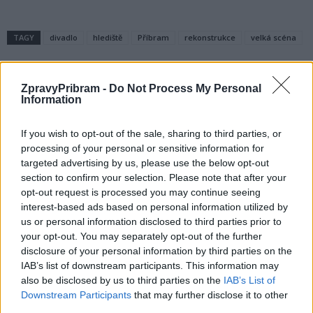
TAGY
divadlo
hlediště
Příbram
rekonstrukce
velká scéna
ZpravyPribram -
Do Not Process My Personal
Information
If you wish to opt-out of the sale, sharing to third parties, or
processing of your personal or sensitive information for
targeted advertising by us, please use the below opt-out
section to confirm your selection. Please note that after your
Předchozí článek
Následující článek
opt-out request is processed you may continue seeing
Místostarosta Martin Buršík
Příbramská věznice odhalila síť
interest-based ads based on personal information utilized by
k možnosti zastřešení
distribuce drog do areálu
us or personal information disclosed to third parties prior to
venkovního bazénu
your opt-out. You may separately opt-out of the further
disclosure of your personal information by third parties on the
IAB’s list of downstream participants. This information may
SOUVISEJÍCÍ ČLÁNKY
also be disclosed by us to third parties on the
IAB’s List of
Downstream Participants
that may further disclose it to other
VÍCE OD AUTORA
third parties.