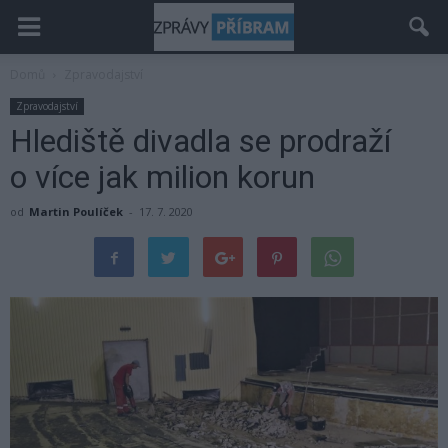
Domů
Zpravodajství
Zpravodajství
Hlediště divadla se prodraží
o více jak milion korun
od
Martin Poulíček
-
17. 7. 2020