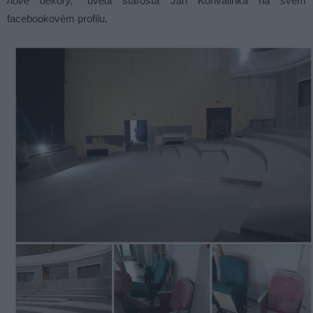
nové dekory,“
uvedl starosta Jan Konvalinka na svém
facebookovém profilu.