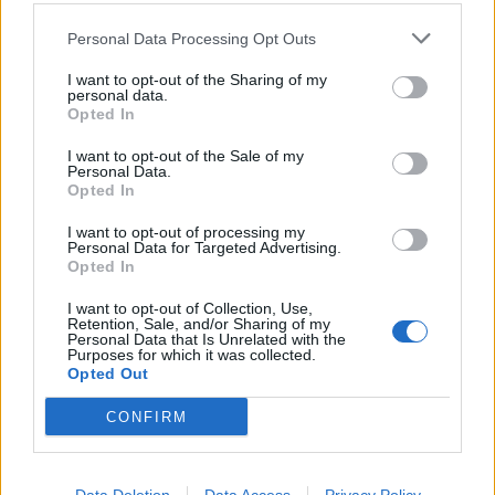
Svatá Hora rozšířila počet bohoslužeb.
Personal Data Processing Opt Outs
Připomíná také ničivý požár z roku 1978
I want to opt-out of the Sharing of my
Zpravodajství
personal data.
Opted In
Většina koupališť na Příbramsku nabízí
I want to opt-out of the Sale of my
výborné podmínky. Horší voda je jen na
Personal Data.
Živohošti
Opted In
Zpravodajství
I want to opt-out of processing my
Příbram modernizuje parkovací automaty.
Personal Data for Targeted Advertising.
Opted In
Přibudou i tři nové poblíž Svaté Hory
Zpravodajství
I want to opt-out of Collection, Use,
Retention, Sale, and/or Sharing of my
Personal Data that Is Unrelated with the
Purposes for which it was collected.
Opted Out
CONFIRM