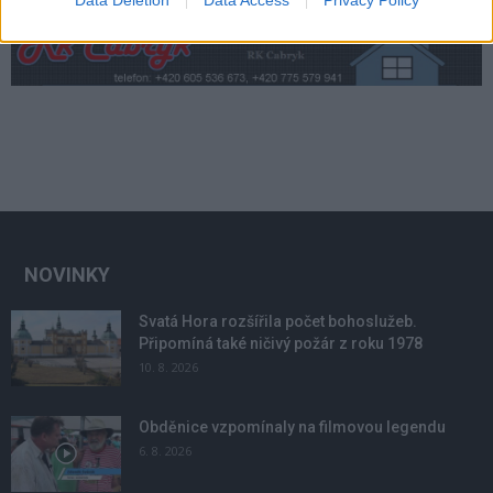
Data Deletion
Data Access
Privacy Policy
NOVINKY
Svatá Hora rozšířila počet bohoslužeb.
Připomíná také ničivý požár z roku 1978
10. 8. 2026
Obděnice vzpomínaly na filmovou legendu
6. 8. 2026