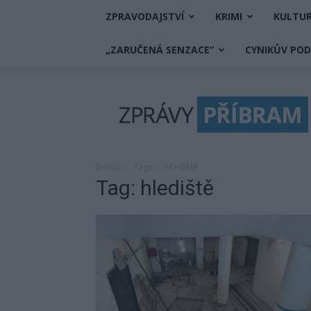
ZPRAVODAJSTVÍ
KRIMI
KULTU
„ZARUČENÁ SENZACE“
CYNIKŮV PO
Zprávy
Příbram
Domů
Tagy
Hlediště
Tag: hlediště