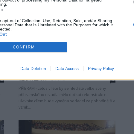
ing.
In
o opt-out of Collection, Use, Retention, Sale, and/or Sharing
ersonal Data that Is Unrelated with the Purposes for which it
lected.
Out
CONFIRM
Zpravodajství
Divadlo dostane letos nové
Data Deletion
Data Access
Privacy Policy
hlediště, nyní se řeší barva stěn
Martin Poulíček
-
6. 3. 2020
0
0
PŘÍBRAM - Letos v létě by se hlediště velké scény
ž
příbramského divadla mělo dočkat rekonstrukce.
Hlavním cílem bude výměna sedadel za pohodlnější a
vznik...