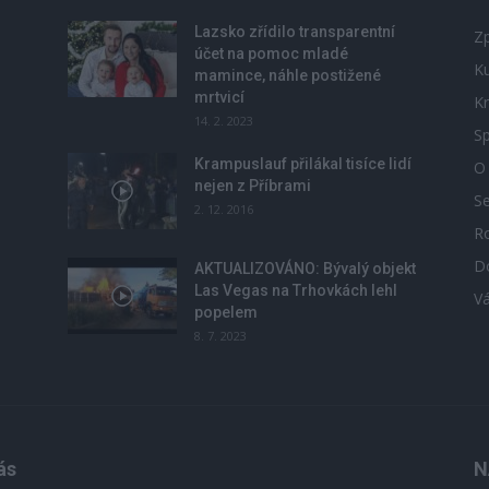
Lazsko zřídilo transparentní
Zp
účet na pomoc mladé
Ku
mamince, náhle postižené
mrtvicí
Kr
14. 2. 2023
Sp
Krampuslauf přilákal tisíce lidí
O
nejen z Příbrami
S
2. 12. 2016
R
D
u
AKTUALIZOVÁNO: Bývalý objekt
Las Vegas na Trhovkách lehl
V
popelem
8. 7. 2023
ás
N