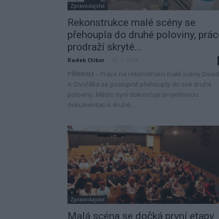
Zpravodajství
Rekonstrukce malé scény se
přehoupla do druhé poloviny, prác
prodraží skryté...
Radek Ctibor
-
13. 1. 2026
PŘÍBRAM – Práce na rekonstrukci malé scény Divad
A. Dvořáka se postupně přehouply do své druhé
poloviny. Město nyní dokončuje projektovou
dokumentaci k druhé...
Zpravodajství
Malá scéna se dočká první etapy