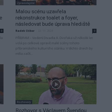
Zpravodajství
Malou scénu uzavřela
e
rekonstrukce toalet a foyer,
následovat bude úprava hlediště
Radek Ctibor
-
22. 11. 2024
0
0
la
PŘÍBRAM – Vedení Divadla A. Dvořaka už několik let
volá po celkové opravě malé scény tohoto
příbramského kulturního stánku. V těchto dnech by
měla začít...
Rozhovory
Rozhovor s Václavem Švendou