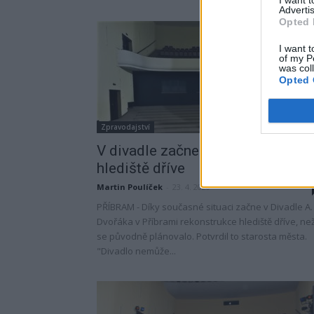
Advertis
Opted 
I want t
of my P
was col
Opted 
Zpravodajství
V divadle začne rekonstrukce
hlediště dříve
Martin Poulíček
-
23. 4. 2020
PŘÍBRAM - Díky současné situaci začne v Divadle A.
Dvořáka v Příbrami rekonstrukce hlediště dříve, ne
se původně plánovalo. Potvrdil to starosta města.
"Divadlo nemůže...