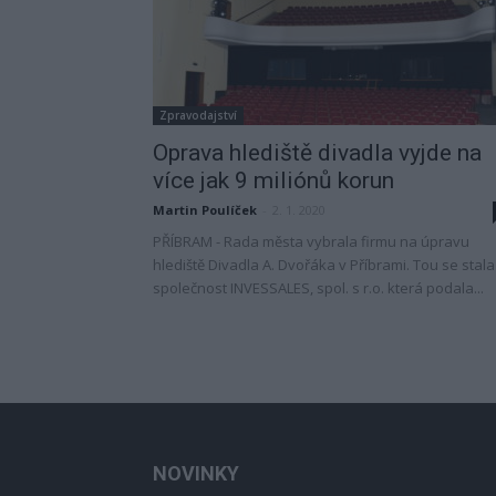
Zpravodajství
Oprava hlediště divadla vyjde na
více jak 9 miliónů korun
Martin Poulíček
-
2. 1. 2020
PŘÍBRAM - Rada města vybrala firmu na úpravu
hlediště Divadla A. Dvořáka v Příbrami. Tou se stala
společnost INVESSALES, spol. s r.o. která podala...
NOVINKY