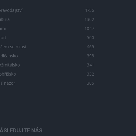
ravodajství
4756
ltura
1302
imi
1047
ort
500
 čem se mluví
469
edlčansko
398
ožmitálsko
341
obříšsko
332
áš názor
305
ÁSLEDUJTE NÁS