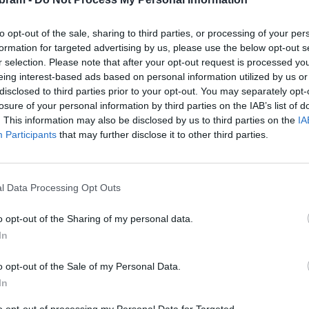
PŘÍBRAM - Rada města projednala a schválila
vícepráce na rekonstrukci hlediště divadla v objemu
to opt-out of the sale, sharing to third parties, or processing of your per
více jak milion korun. "Jedna pozitivní zpráva. Hlediště
formation for targeted advertising by us, please use the below opt-out s
divadla úspěšně prochází...
r selection. Please note that after your opt-out request is processed y
eing interest-based ads based on personal information utilized by us or
disclosed to third parties prior to your opt-out. You may separately opt-
losure of your personal information by third parties on the IAB’s list of
. This information may also be disclosed by us to third parties on the
IA
Participants
that may further disclose it to other third parties.
l Data Processing Opt Outs
Zpravodajství
Rekonstrukce hlediště začne
o opt-out of the Sharing of my personal data.
jedenáctého května
In
Martin Poulíček
-
3. 5. 2020
0
0
o opt-out of the Sale of my Personal Data.
mi
PŘÍBRAM - Příbramský kulturní dům oslavil v minulém
In
tna
roce své šedesátiny, je tedy nejvyšší čas k jeho
obnově. Letos se dočkáme zcela nových sedadel...
to opt-out of processing my Personal Data for Targeted