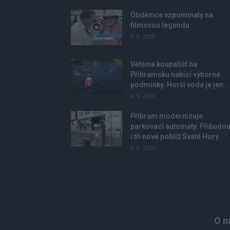
Obděnice vzpomínaly na
filmovou legendu
6. 8. 2026
Většina koupališť na
Příbramsku nabízí výborné
podmínky. Horší voda je jen...
4. 8. 2026
Příbram modernizuje
parkovací automaty. Přibudo
i tři nové poblíž Svaté Hory
3. 8. 2026
O n