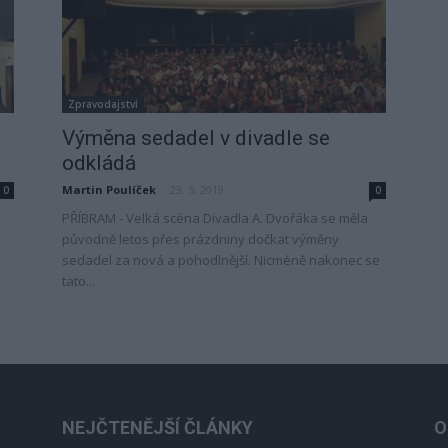
Zpravodajství
Výměna sedadel v divadle se
odkládá
Martin Poulíček
-
23. 5. 2019
0
0
PŘÍBRAM - Velká scéna Divadla A. Dvořáka se měla
původně letos přes prázdniny dočkat výměny
sedadel za nová a pohodlnější. Nicméně nakonec se
tato...
NEJČTENĚJŠÍ ČLÁNKY
O