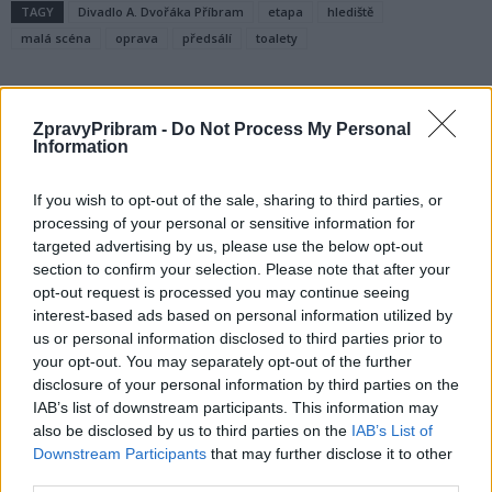
TAGY
Divadlo A. Dvořáka Příbram
etapa
hlediště
malá scéna
oprava
předsálí
toalety
ZpravyPribram -
Do Not Process My Personal
Information
If you wish to opt-out of the sale, sharing to third parties, or
processing of your personal or sensitive information for
targeted advertising by us, please use the below opt-out
Předchozí článek
Následující článek
section to confirm your selection. Please note that after your
opt-out request is processed you may continue seeing
Strážníky ze dvora vyhnala
Město mění první koše
interest-based ads based on personal information utilized by
oprava střechy
v Pražské, řidičům, zdá se,
us or personal information disclosed to third parties prior to
překáží
your opt-out. You may separately opt-out of the further
disclosure of your personal information by third parties on the
IAB’s list of downstream participants. This information may
SOUVISEJÍCÍ ČLÁNKY
also be disclosed by us to third parties on the
IAB’s List of
VÍCE OD AUTORA
Downstream Participants
that may further disclose it to other
third parties.