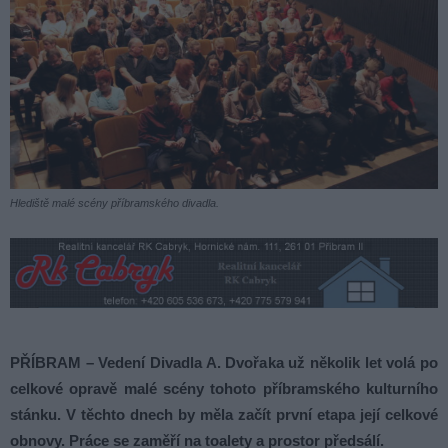
Hlediště malé scény příbramského divadla.
PŘÍBRAM – Vedení Divadla A. Dvořaka už několik let volá po
celkové opravě malé scény tohoto příbramského kulturního
stánku. V těchto dnech by měla začít první etapa její celkové
obnovy. Práce se zaměří na toalety a prostor předsálí.