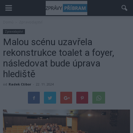
Domů
Zpravodajství
Zpravodajství
Malou scénu uzavřela
rekonstrukce toalet a foyer,
následovat bude úprava
hlediště
od
Radek Ctibor
-
22. 11. 2024