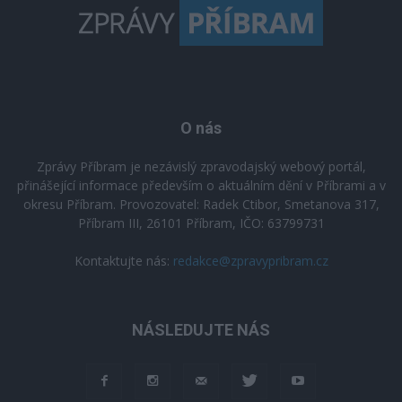
O nás
Zprávy Příbram je nezávislý zpravodajský webový portál,
přinášející informace především o aktuálním dění v Příbrami a v
okresu Příbram. Provozovatel: Radek Ctibor, Smetanova 317,
Příbram III, 26101 Příbram, IČO: 63799731
Kontaktujte nás:
redakce@zpravypribram.cz
NÁSLEDUJTE NÁS