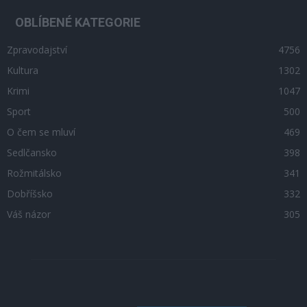
OBLÍBENÉ KATEGORIE
Zpravodajství
4756
Kultura
1302
Krimi
1047
Sport
500
O čem se mluví
469
Sedlčansko
398
Rožmitálsko
341
Dobříšsko
332
Váš názor
305