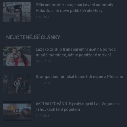
Příbram modernizuje parkovací automaty.
Přibudou i tři nové poblíž Svaté Hory
3. 8. 2026
NEJČTENĚJŠÍ ČLÁNKY
Lazsko zřídilo transparentní účet na pomoc
mladé mamince, náhle postižené mrtvicí
14. 2. 2023
Krampuslauf přilákal tisíce lidí nejen z Příbrami
2. 12. 2016
AKTUALIZOVÁNO: Bývalý objekt Las Vegas na
Trhovkách lehl popelem
8. 7. 2023