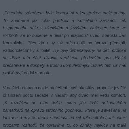
„Původním záměrem byla kompletní rekonstrukce malé scény.
To znamená jak toho předsálí a sociálního zařízení, tak
i samotného sálu s hledištěm a jevištěm. Nakonec jsme se
rozhodli, že to budeme a dělat po etapách,“
uvedl starosta Jan
Konvalinka. Přes zimu by tak mělo dojít na úpravu předsálí,
vzduchotechniky a toalet.
„Ty byly dimenzovány na děti, protože
se dříve tato část divadla využívala především pro dětská
představení a dospělý a trochu korpulentnější člověk tam už měl
problémy,“
dodal starosta.
V dalších etapách dojde na řešení lepší akustiky, propozic jeviště
či snížení počtu sedadel v hledišti, aby diváci měli větší komfort.
„K rozdělení do etap došlo mimo jiné kvůli požadavkům
památkářů na opravu stropního podhledu, která je zavěšená na
lankách a my se mohli shodnout na její rekonstrukci, tak jsme
prozatím rozhodli, že opravíme to, co diváky nejvíce na malé