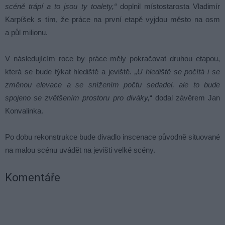
scéně trápí a to jsou ty toalety,“
doplnil místostarosta Vladimír
Karpíšek s tím, že práce na první etapě vyjdou město na osm
a půl milionu.
V následujícím roce by práce měly pokračovat druhou etapou,
která se bude týkat hlediště a jeviště.
„U hlediště se počítá i se
změnou elevace a se snížením počtu sedadel, ale to bude
spojeno se zvětšením prostoru pro diváky,
“ dodal závěrem Jan
Konvalinka.
Po dobu rekonstrukce bude divadlo inscenace původně situované
na malou scénu uvádět na jevišti velké scény.
Komentáře