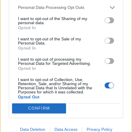
Většina koupališť na Příbramsku nabízí
Personal Data Processing Opt Outs
výborné podmínky. Horší voda je jen na
Živohošti
Zpravodajství
I want to opt-out of the Sharing of my
personal data.
Opted In
Příbram modernizuje parkovací automaty.
Přibudou i tři nové poblíž Svaté Hory
I want to opt-out of the Sale of my
Personal Data.
Zpravodajství
Opted In
I want to opt-out of processing my
Středočeský kraj upravil pravidla soutěže.
Personal Data for Targeted Advertising.
Obce nově získají body i za předcházení
Opted In
vzniku odpadu
Zpravodajství
I want to opt-out of Collection, Use,
Retention, Sale, and/or Sharing of my
Personal Data that Is Unrelated with the
Purposes for which it was collected.
Opted Out
CONFIRM
Data Deletion
Data Access
Privacy Policy