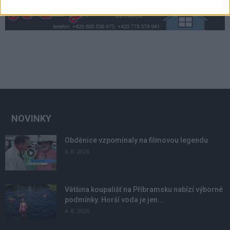
NOVINKY
Obděnice vzpomínaly na filmovou legendu
6. 8. 2026
Většina koupališť na Příbramsku nabízí výborné
podmínky. Horší voda je jen...
4. 8. 2026