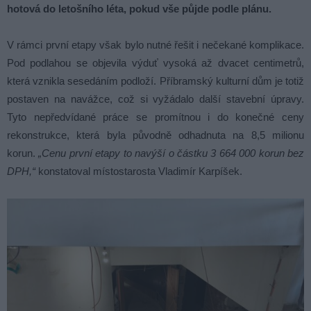
hotová do letošního léta, pokud vše půjde podle plánu.
V rámci první etapy však bylo nutné řešit i nečekané komplikace.
Pod podlahou se objevila výduť vysoká až dvacet centimetrů,
která vznikla sesedáním podloží. Příbramský kulturní dům je totiž
postaven na navážce, což si vyžádalo další stavební úpravy.
Tyto nepředvídané práce se promítnou i do konečné ceny
rekonstrukce, která byla původně odhadnuta na 8,5 milionu
korun.
„Cenu první etapy to navýší o částku 3 664 000 korun bez
DPH,“
konstatoval místostarosta Vladimír Karpíšek.