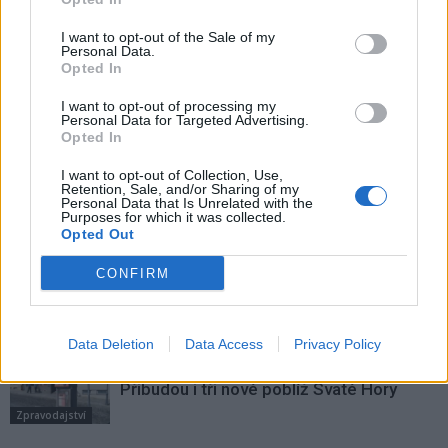
Předchozí článek
Následující článek
I want to opt-out of the Sale of my
Personal Data.
Policie v Brdech řešila méně
Hornické muzeum Příbram
Opted In
přestupků než o rok dříve,
udrželo vysokou návštěvnost,
problémy dělají hlavně houbaři
letos slaví 140 let a chystá řadu
I want to opt-out of processing my
novinek
Personal Data for Targeted Advertising.
Opted In
I want to opt-out of Collection, Use,
Retention, Sale, and/or Sharing of my
SOUVISEJÍCÍ ČLÁNKY
Personal Data that Is Unrelated with the
Purposes for which it was collected.
VÍCE OD AUTORA
Opted Out
Většina koupališť na Příbramsku nabízí
CONFIRM
výborné podmínky. Horší voda je jen na
Živohošti
Zpravodajství
Data Deletion
Data Access
Privacy Policy
Příbram modernizuje parkovací automaty.
Přibudou i tři nové poblíž Svaté Hory
Zpravodajství