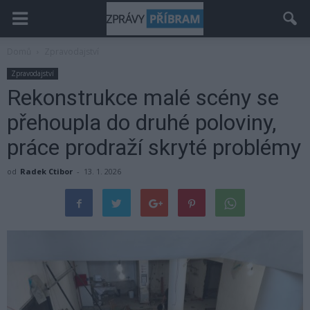
Domů
Zpravodajství
Zpravodajství
Rekonstrukce malé scény se
přehoupla do druhé poloviny,
práce prodraží skryté problémy
od
Radek Ctibor
-
13. 1. 2026