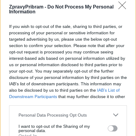
ZpravyPribram -
Do Not Process My Personal
Information
If you wish to opt-out of the sale, sharing to third parties, or
processing of your personal or sensitive information for
Komentáře
targeted advertising by us, please use the below opt-out
section to confirm your selection. Please note that after your
opt-out request is processed you may continue seeing
interest-based ads based on personal information utilized by
us or personal information disclosed to third parties prior to
TAGY
cena
Divadlo A. Dvořáka Příbram
hlediště
your opt-out. You may separately opt-out of the further
Jan Konvalinka
kapacita
malá scéna
oprava
rekonstrukce
disclosure of your personal information by third parties on the
sedadla
Vladimír Karpíšek
IAB’s list of downstream participants. This information may
also be disclosed by us to third parties on the
IAB’s List of
Downstream Participants
that may further disclose it to other
third parties.
Personal Data Processing Opt Outs
I want to opt-out of the Sharing of my
personal data.
Opted In