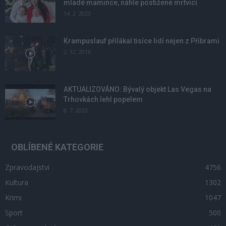
mladé mamince, náhle postižené mrtvicí
14. 2. 2023
Krampuslauf přilákal tisíce lidí nejen z Příbrami
2. 12. 2016
AKTUALIZOVÁNO: Bývalý objekt Las Vegas na
Trhovkách lehl popelem
8. 7. 2023
OBLÍBENÉ KATEGORIE
Zpravodajství
4756
Kultura
1302
Krimi
1047
Sport
500