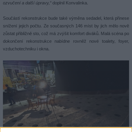
ozvučení a další úpravy,“
doplnil Konvalinka.
Součástí rekonstrukce bude také výměna sedadel, která přinese
snížení jejich počtu. Ze současných 146 míst by jich mělo nově
zůstat přibližně sto, což má zvýšit komfort diváků. Malá scéna po
dokončení rekonstrukce nabídne rovněž nové toalety, foyer,
vzduchotechniku i okna.