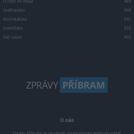
O čem se mluví
469
Sedlčansko
398
Rožmitálsko
341
Dobříšsko
332
Váš názor
305
O nás
Zprávy Příbram je nezávislý zpravodajský webový portál,