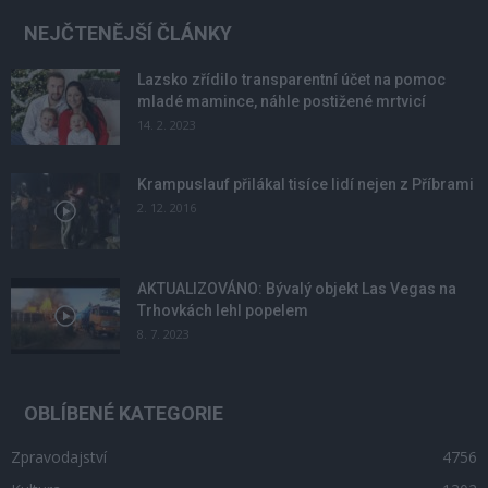
NEJČTENĚJŠÍ ČLÁNKY
Lazsko zřídilo transparentní účet na pomoc
mladé mamince, náhle postižené mrtvicí
14. 2. 2023
Krampuslauf přilákal tisíce lidí nejen z Příbrami
2. 12. 2016
AKTUALIZOVÁNO: Bývalý objekt Las Vegas na
Trhovkách lehl popelem
8. 7. 2023
OBLÍBENÉ KATEGORIE
Zpravodajství
4756