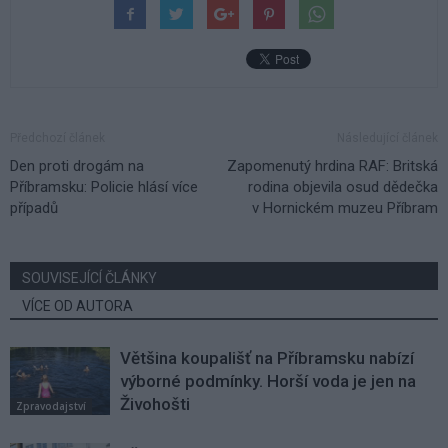
Předchozí článek
Následující článek
Den proti drogám na
Zapomenutý hrdina RAF: Britská
Příbramsku: Policie hlásí více
rodina objevila osud dědečka
případů
v Hornickém muzeu Příbram
SOUVISEJÍCÍ ČLÁNKY
VÍCE OD AUTORA
Většina koupališť na Příbramsku nabízí
výborné podmínky. Horší voda je jen na
Živohošti
Zpravodajství