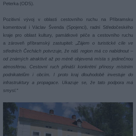
Peterka (ODS).
Pozitivní vývoj v oblasti cestovního ruchu na Příbramsku
komentoval i Václav Švenda (Spojenci), radní Středočeského
kraje pro oblast kultury, památkové péče a cestovního ruchu
a zároveň příbramský zastupitel:
„Zájem o turistické cíle ve
středních Čechách potvrzuje, že náš region má co nabídnout –
od známých atraktivit až po méně objevená místa s jedinečnou
atmosférou. Cestovní ruch přináší konkrétní přínosy místním
podnikatelům i obcím. I proto kraj dlouhodobě investuje do
infrastruktury a propagace. Ukazuje se, že tato podpora má
smysl.“