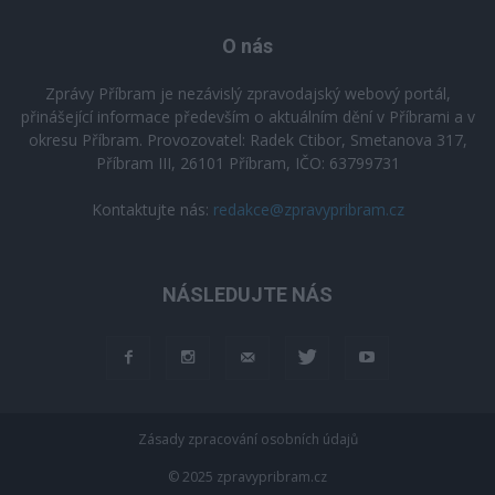
O nás
Zprávy Příbram je nezávislý zpravodajský webový portál,
přinášející informace především o aktuálním dění v Příbrami a v
okresu Příbram. Provozovatel: Radek Ctibor, Smetanova 317,
Příbram III, 26101 Příbram, IČO: 63799731
Kontaktujte nás:
redakce@zpravypribram.cz
NÁSLEDUJTE NÁS
Zásady zpracování osobních údajů
© 2025 zpravypribram.cz