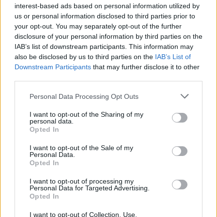
interest-based ads based on personal information utilized by
Park Mirakulum, Milovice
us or personal information disclosed to third parties prior to
Areál Sedlec, Kutná Hora
your opt-out. You may separately opt-out of the further
Chrám sv. Barbory, Kutná Hora
disclosure of your personal information by third parties on the
Škoda Muzeum, Mladá Boleslav
IAB’s list of downstream participants. This information may
also be disclosed by us to third parties on the
IAB’s List of
Zámek Loučeň
Downstream Participants
that may further disclose it to other
Aquapark Příbram
third parties.
Aquapark Beroun
Státní hrad Karlštejn
Personal Data Processing Opt Outs
České muzeum stříbra, Kutná Hora
I want to opt-out of the Sharing of my
personal data.
Opted In
I want to opt-out of the Sale of my
Personal Data.
Opted In
I want to opt-out of processing my
Personal Data for Targeted Advertising.
Opted In
I want to opt-out of Collection, Use,