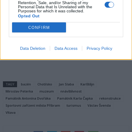
Retention, Sale, and/or Sharing of my
Personal Data that Is Unrelated with the
Purposes for which it was collected.
Opted Out
CONFIRM
Památník Antonína Dvořáka ve Vysoké u Příbramě.
Data Deletion
Data Access
Privacy Policy
Komentáře
TAGY
bazén
Chotilsko
Jan Slaba
Karlštějn
Miroslav Peterka
muzeum
nnávštěvnost
Památník Antonína Dvořáka
Památník Karla Čapka
rekonstrukce
Sportovní zařízení města Příbram
turismus
Václav Švenda
Vltava