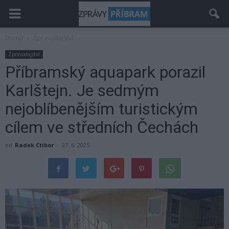
Domů
Zpravodajství
Zpravodajství
Příbramský aquapark porazil
Karlštejn. Je sedmým
nejoblíbenějším turistickým
cílem ve středních Čechách
od
Radek Ctibor
-
27. 6. 2025