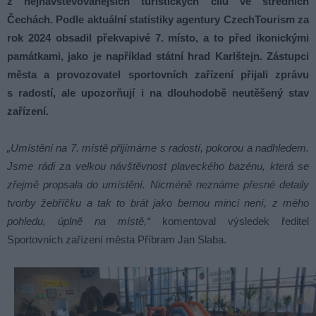
z nejnavštěvovanějších turistických cílů ve středních
Čechách. Podle aktuální statistiky agentury CzechTourism za
rok 2024 obsadil překvapivé 7. místo, a to před ikonickými
památkami, jako je například státní hrad Karlštejn. Zástupci
města a provozovatel sportovních zařízení přijali zprávu
s radostí, ale upozorňují i na dlouhodobě neutěšený stav
zařízení.
„Umístění na 7. místě přijímáme s radostí, pokorou a nadhledem.
Jsme rádi za velkou návštěvnost plaveckého bazénu, která se
zřejmě propsala do umístění. Nicméně neznáme přesné detaily
tvorby žebříčku a tak to brát jako bernou minci není, z mého
pohledu, úplně na místě,“
komentoval výsledek ředitel
Sportovních zařízení města Příbram Jan Slaba.