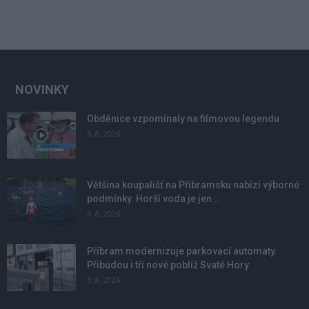
NOVINKY
Obděnice vzpomínaly na filmovou legendu
6. 8. 2026
Většina koupališť na Příbramsku nabízí výborné
podmínky. Horší voda je jen...
4. 8. 2026
Příbram modernizuje parkovací automaty.
Přibudou i tři nové poblíž Svaté Hory
3. 8. 2026