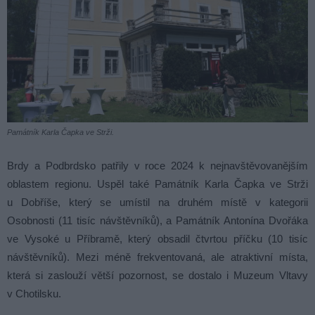
Památník Karla Čapka ve Strži.
Brdy a Podbrdsko patřily v roce 2024 k nejnavštěvovanějším
oblastem regionu. Uspěl také Památník Karla Čapka ve Strži
u Dobříše, který se umístil na druhém místě v kategorii
Osobnosti (11 tisíc návštěvníků), a Památník Antonína Dvořáka
ve Vysoké u Příbramě, který obsadil čtvrtou příčku (10 tisíc
návštěvníků). Mezi méně frekventovaná, ale atraktivní místa,
která si zaslouží větší pozornost, se dostalo i Muzeum Vltavy
v Chotilsku.