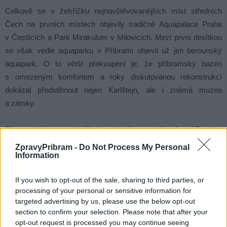
Celkově se v žebříčku nejnavštěvovanějších míst středních
Čech na prvních místech objevily tradičně Aquapalace Praha
v Čestlicích a Park Mirakulum v Milovicích. Mezi první desítkou
se však vedle aquaparku v Příbrami objevil už jen berounský
aquapark. O to větší překvapení je, že příbramský bazén
s omezeným komfortem a roky diskutovanou rekonstrukcí
dokázal předstihnout nejen Karlštejn, ale i známá muzea
a zámky.
Zástupci města nyní věří, že výsledky statistiky CzechTourism
pomohou podpořit snahu o výstavbu nového moderního zařízení,
ZpravyPribram -
Do Not Process My Personal
Information
které bude odpovídat jak návštěvnické atraktivitě, tak současným
technickým standardům.
If you wish to opt-out of the sale, sharing to third parties, or
processing of your personal or sensitive information for
TOP 10 nejnavštěvovanějších cílů ve středních Čechách:
targeted advertising by us, please use the below opt-out
section to confirm your selection. Please note that after your
Aquapalace Praha, Čestlice
opt-out request is processed you may continue seeing