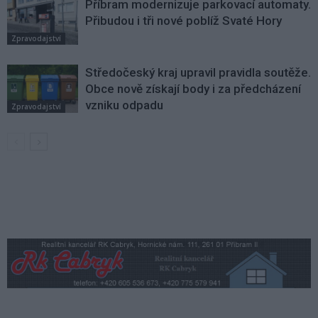
Příbram modernizuje parkovací automaty.
Přibudou i tři nové poblíž Svaté Hory
Zpravodajství
Středočeský kraj upravil pravidla soutěže.
Obce nově získají body i za předcházení
vzniku odpadu
Zpravodajství