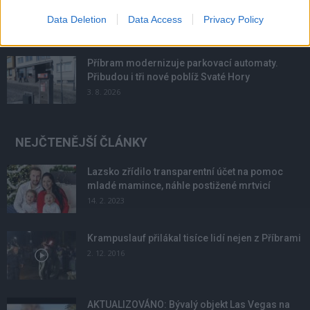
podmínky. Horší voda je jen...
Data Deletion
Data Access
Privacy Policy
4. 8. 2026
Příbram modernizuje parkovací automaty.
Přibudou i tři nové poblíž Svaté Hory
3. 8. 2026
NEJČTENĚJŠÍ ČLÁNKY
Lazsko zřídilo transparentní účet na pomoc
mladé mamince, náhle postižené mrtvicí
14. 2. 2023
Krampuslauf přilákal tisíce lidí nejen z Příbrami
2. 12. 2016
AKTUALIZOVÁNO: Bývalý objekt Las Vegas na