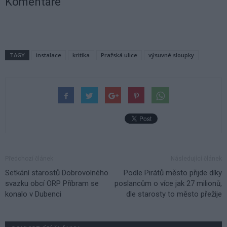
Komentáře
TAGY
instalace
kritika
Pražská ulice
výsuvné sloupky
Předchozí článek
Následující článek
Setkání starostů Dobrovolného
Podle Pirátů město přijde díky
svazku obcí ORP Příbram se
poslancům o více jak 27 milionů,
konalo v Dubenci
dle starosty to město přežije