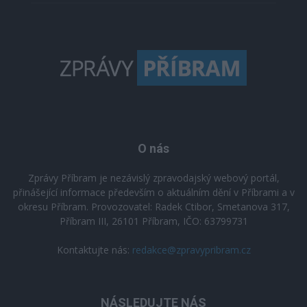
O nás
Zprávy Příbram je nezávislý zpravodajský webový portál,
přinášející informace především o aktuálním dění v Příbrami a v
okresu Příbram. Provozovatel: Radek Ctibor, Smetanova 317,
Příbram III, 26101 Příbram, IČO: 63799731
Kontaktujte nás:
redakce@zpravypribram.cz
NÁSLEDUJTE NÁS