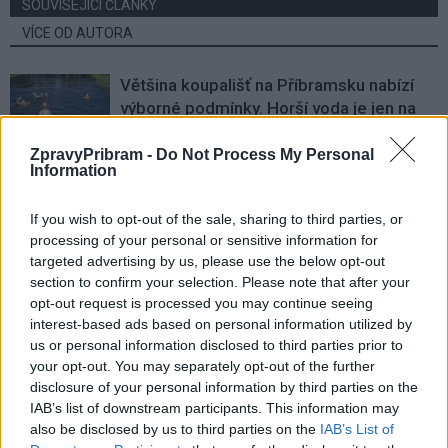
SOUVISEJÍCÍ ČLÁNKY
VÍCE OD AUTORA
Většina koupališť na Příbramsku nabízí
výborné podmínky. Horší voda je jen na
Živohošti
Zpravodajství
ZpravyPribram -
Do Not Process My Personal
Information
Příbram modernizuje parkovací automaty.
Přibudou i tři nové poblíž Svaté Hory
If you wish to opt-out of the sale, sharing to third parties, or
Zpravodajství
processing of your personal or sensitive information for
targeted advertising by us, please use the below opt-out
Středočeský kraj upravil pravidla soutěže.
section to confirm your selection. Please note that after your
Obce nově získají body i za předcházení
opt-out request is processed you may continue seeing
vzniku odpadu
interest-based ads based on personal information utilized by
Zpravodajství
us or personal information disclosed to third parties prior to
your opt-out. You may separately opt-out of the further
disclosure of your personal information by third parties on the
IAB’s list of downstream participants. This information may
also be disclosed by us to third parties on the
IAB’s List of