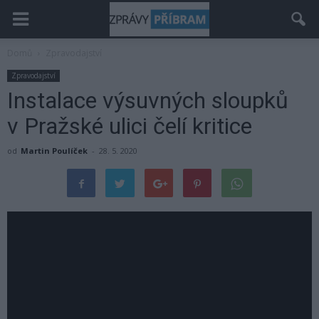
Domů
Zpravodajství
Zpravodajství
Instalace výsuvných sloupků
v Pražské ulici čelí kritice
od
Martin Poulíček
-
28. 5. 2020