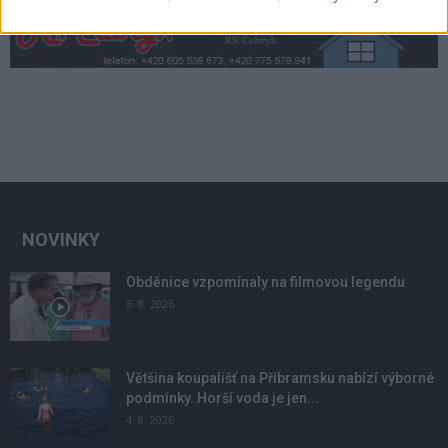
NOVINKY
Obděnice vzpomínaly na filmovou legendu
6. 8. 2026
Většina koupališť na Příbramsku nabízí výborné
podmínky. Horší voda je jen...
4. 8. 2026