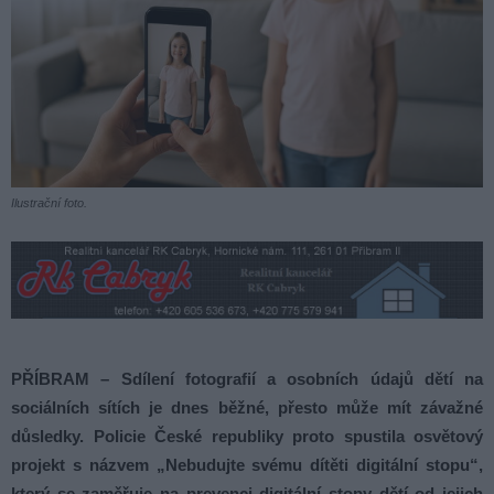
Ilustrační foto.
PŘÍBRAM – Sdílení fotografií a osobních údajů dětí na
sociálních sítích je dnes běžné, přesto může mít závažné
důsledky. Policie České republiky proto spustila osvětový
projekt s názvem „Nebudujte svému dítěti digitální stopu“,
který se zaměřuje na prevenci digitální stopy dětí od jejich