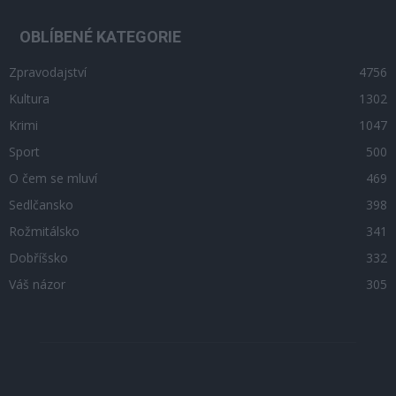
OBLÍBENÉ KATEGORIE
Zpravodajství
4756
Kultura
1302
Krimi
1047
Sport
500
O čem se mluví
469
Sedlčansko
398
Rožmitálsko
341
Dobříšsko
332
Váš názor
305