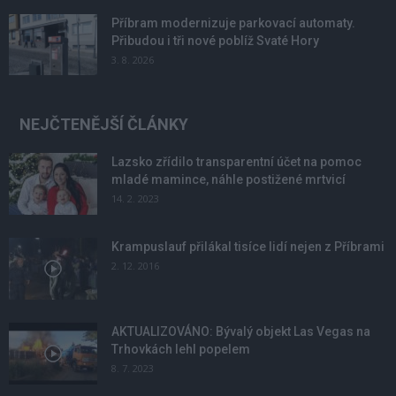
Příbram modernizuje parkovací automaty.
Přibudou i tři nové poblíž Svaté Hory
3. 8. 2026
NEJČTENĚJŠÍ ČLÁNKY
Lazsko zřídilo transparentní účet na pomoc
mladé mamince, náhle postižené mrtvicí
14. 2. 2023
Krampuslauf přilákal tisíce lidí nejen z Příbrami
2. 12. 2016
AKTUALIZOVÁNO: Bývalý objekt Las Vegas na
Trhovkách lehl popelem
8. 7. 2023