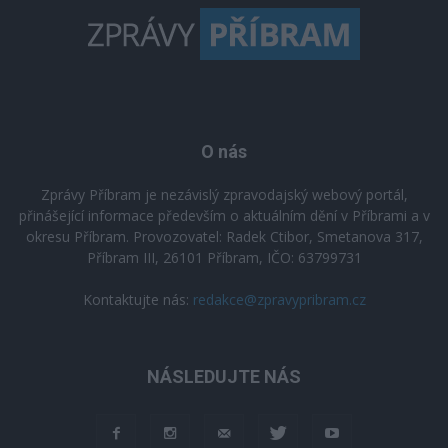
O nás
Zprávy Příbram je nezávislý zpravodajský webový portál,
přinášející informace především o aktuálním dění v Příbrami a v
okresu Příbram. Provozovatel: Radek Ctibor, Smetanova 317,
Příbram III, 26101 Příbram, IČO: 63799731
Kontaktujte nás:
redakce@zpravypribram.cz
NÁSLEDUJTE NÁS