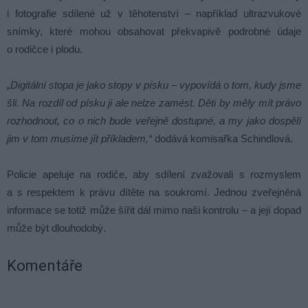
i fotografie sdílené už v těhotenství – například ultrazvukové
snímky, které mohou obsahovat překvapivě podrobné údaje
o rodičce i plodu.
„Digitální stopa je jako stopy v písku – vypovídá o tom, kudy jsme
šli. Na rozdíl od písku ji ale nelze zamést. Děti by měly mít právo
rozhodnout, co o nich bude veřejně dostupné, a my jako dospělí
jim v tom musíme jít příkladem,“
dodává komisařka Schindlová.
Policie apeluje na rodiče, aby sdílení zvažovali s rozmyslem
a s respektem k právu dítěte na soukromí. Jednou zveřejněná
informace se totiž může šířit dál mimo naši kontrolu – a její dopad
může být dlouhodobý.
Komentáře