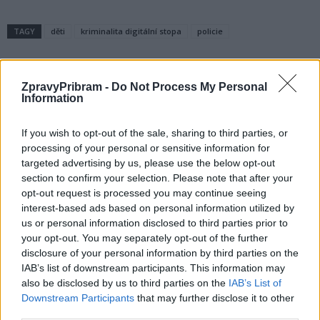
TAGY
děti
kriminalita digitální stopa
policie
ZpravyPribram -
Do Not Process My Personal
Information
If you wish to opt-out of the sale, sharing to third parties, or
processing of your personal or sensitive information for
targeted advertising by us, please use the below opt-out
section to confirm your selection. Please note that after your
Předchozí článek
Následující článek
opt-out request is processed you may continue seeing
Ohlédnutí za Korzem Obora
Příbram politicky žhavá: Po
interest-based ads based on personal information utilized by
koalici Spolu dorazí i Vrabel
us or personal information disclosed to third parties prior to
a Sládek
your opt-out. You may separately opt-out of the further
disclosure of your personal information by third parties on the
IAB’s list of downstream participants. This information may
SOUVISEJÍCÍ ČLÁNKY
also be disclosed by us to third parties on the
IAB’s List of
VÍCE OD AUTORA
Downstream Participants
that may further disclose it to other
third parties.