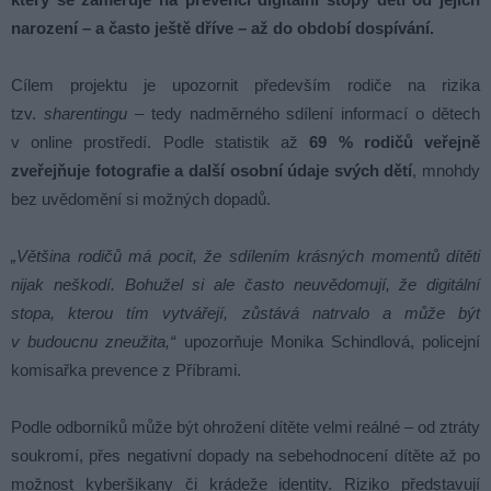
narození – a často ještě dříve – až do období dospívání.
Cílem projektu je upozornit především rodiče na rizika
tzv.
sharentingu
– tedy nadměrného sdílení informací o dětech
v online prostředí. Podle statistik až
69 % rodičů veřejně
zveřejňuje fotografie a další osobní údaje svých dětí
, mnohdy
bez uvědomění si možných dopadů.
„Většina rodičů má pocit, že sdílením krásných momentů dítěti
nijak neškodí. Bohužel si ale často neuvědomují, že digitální
stopa, kterou tím vytvářejí, zůstává natrvalo a může být
v budoucnu zneužita,“
upozorňuje Monika Schindlová, policejní
komisařka prevence z Příbrami.
Podle odborníků může být ohrožení dítěte velmi reálné – od ztráty
soukromí, přes negativní dopady na sebehodnocení dítěte až po
možnost kyberšikany či krádeže identity. Riziko představují