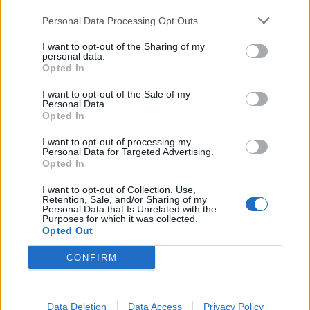
Vykradených aut na Příbramsku přibylo.
Personal Data Processing Opt Outs
Policie připomíná: Auto není trezor
I want to opt-out of the Sharing of my
Krimi
personal data.
Opted In
Každý sedmý řidič měl problém. Policie
I want to opt-out of the Sale of my
při víkendové akci na Příbramsku odhalila
Personal Data.
30 přestupků
Krimi
Opted In
I want to opt-out of processing my
Čtvrtina řidičů při kontrole na Příbramsku
Personal Data for Targeted Advertising.
neobstála. Policie o prázdninách zpřísní
Opted In
dohled na silnicích
Krimi
I want to opt-out of Collection, Use,
Retention, Sale, and/or Sharing of my
Personal Data that Is Unrelated with the
Purposes for which it was collected.
Opted Out
CONFIRM
Data Deletion
Data Access
Privacy Policy