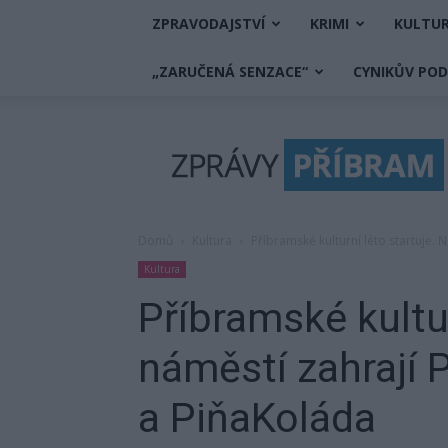
ZPRAVODAJSTVÍ
KRIMI
KULTU
„ZARUČENÁ SENZACE“
CYNIKŮV PO
Zprávy
Příbram
Domů
Kultura
Příbramské kulturní léto startuje. 
Kultura
Příbramské kultur
náměstí zahrají 
a PiňaKoláda