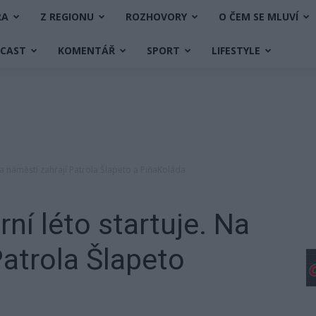
RA
Z REGIONU
ROZHOVORY
O ČEM SE MLUVÍ
DCAST
KOMENTÁŘ
SPORT
LIFESTYLE
Na náměstí zahrají Patrola Šlapeto a PiňaKoláda
ní léto startuje. Na
Patrola Šlapeto