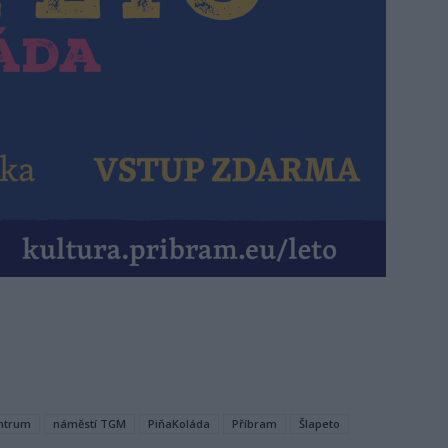
entrum
náměstí TGM
PiňaKoláda
Příbram
Šlapeto