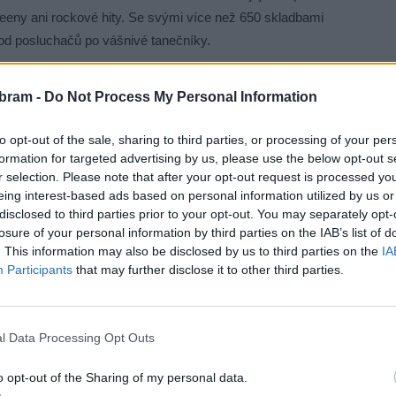
reeny ani rockové hity. Se svými více než 650 skladbami
 od posluchačů po vášnivé tanečníky.
itostí, jak si užít letní atmosféru, zazpívat si známé
bram -
Do Not Process My Personal Information
zení i občerstvení. A co je nejlepší – vstup na akci je zcela
to opt-out of the sale, sharing to third parties, or processing of your per
formation for targeted advertising by us, please use the below opt-out s
r selection. Please note that after your opt-out request is processed y
eing interest-based ads based on personal information utilized by us or
disclosed to third parties prior to your opt-out. You may separately opt-
losure of your personal information by third parties on the IAB’s list of
. This information may also be disclosed by us to third parties on the
IA
Participants
that may further disclose it to other third parties.
l Data Processing Opt Outs
o opt-out of the Sharing of my personal data.