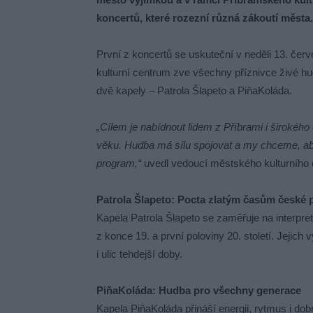
koncertů, které rozezní různá zákoutí města.
První z koncertů se uskuteční v neděli 13. če
kulturní centrum zve všechny příznivce živé h
dvě kapely – Patrola Šlapeto a PiňaKoláda.
„Cílem je nabídnout lidem z Příbrami i širokého 
věku. Hudba má sílu spojovat a my chceme, aby s
program,“
uvedl vedoucí městského kulturního c
Patrola Šlapeto: Pocta zlatým časům české 
Kapela Patrola Šlapeto se zaměřuje na interpr
z konce 19. a první poloviny 20. století. Jejich
i ulic tehdejší doby.
PiňaKoláda: Hudba pro všechny generace
Kapela PiňaKoláda přináší energii, rytmus i dob