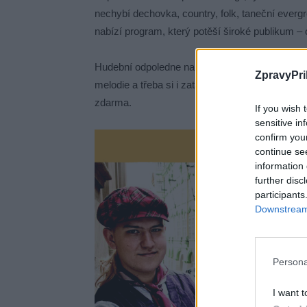
nechybí dechovka, country, folk, taneční everg
nabízí program, který potěší široké publikum –
Hudební odpoledne na náměstí bude ideální přílež
ZpravyPri
melodie a třeba si i zatančit. Připraveno bude se
zdarma.
If you wish 
sensitive in
confirm you
continue se
information 
further disc
participants
Downstream 
Persona
I want t