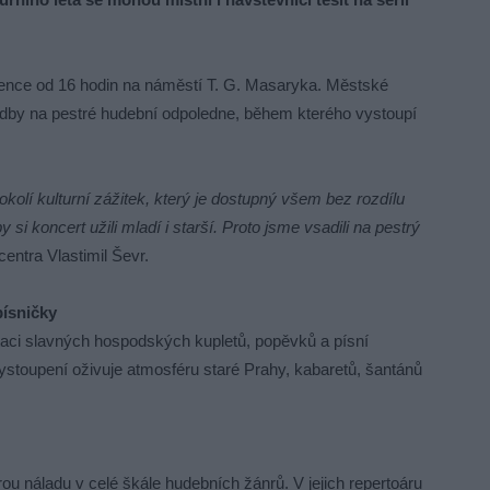
rvence od 16 hodin na náměstí T. G. Masaryka. Městské
udby na pestré hudební odpoledne, během kterého vystoupí
okolí kulturní zážitek, který je dostupný všem bez rozdílu
i koncert užili mladí i starší. Proto jsme vsadili na pestrý
entra Vlastimil Ševr.
písničky
etaci slavných hospodských kupletů, popěvků a písní
 vystoupení oživuje atmosféru staré Prahy, kabaretů, šantánů
rou náladu v celé škále hudebních žánrů. V jejich repertoáru