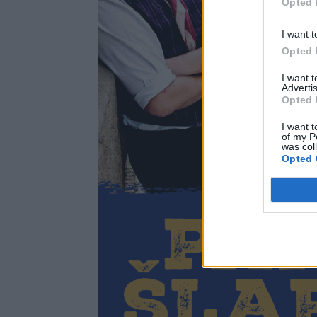
Opted 
I want t
Opted 
I want 
Advertis
Opted 
I want t
of my P
was col
Opted 