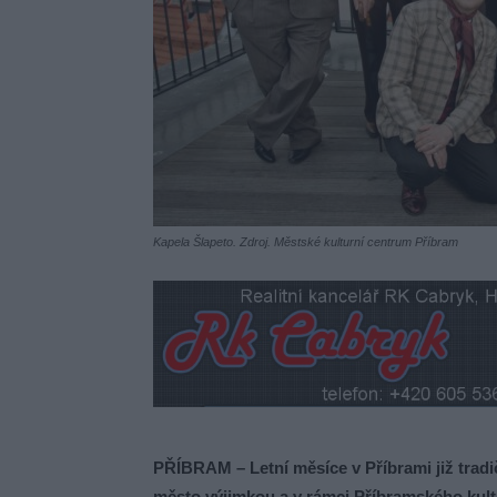
Kapela Šlapeto. Zdroj. Městské kulturní centrum Příbram
PŘÍBRAM – Letní měsíce v Příbrami již trad
město výjimkou a v rámci Příbramského kultur