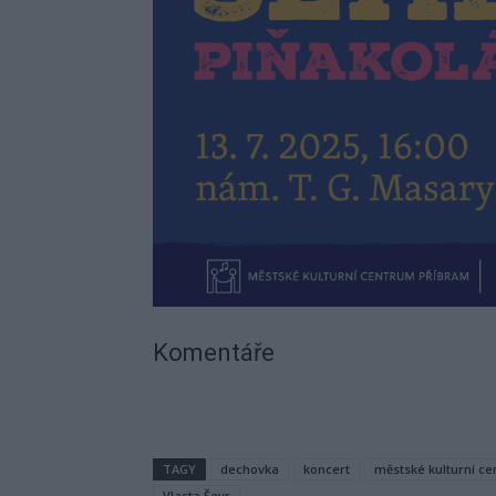
Komentáře
TAGY
dechovka
koncert
městské kulturní c
Vlasta Ševr