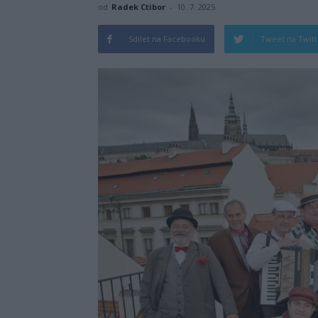
od
Radek Ctibor
-
10. 7. 2025
Sdílet na Facebooku
Tweet na Twit