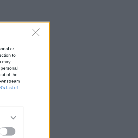
sonal or
ection to
ou may
 personal
out of the
 downstream
B’s List of