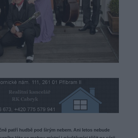
ičně patří hudbě pod širým nebem. Ani letos nebude
ního léta se mohou místní i návštěvníci těšit na sérii