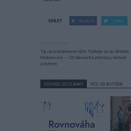
SDÍLET
Facebook
Twitter
Předchozí článek
Tip na prázdninový výlet: Vydejte se po Brdské
hřebenovce – 120 kilometrů přírodou, historií
a tichem
SOUVISEJÍCÍ ČLÁNKY
VÍCE OD AUTORA