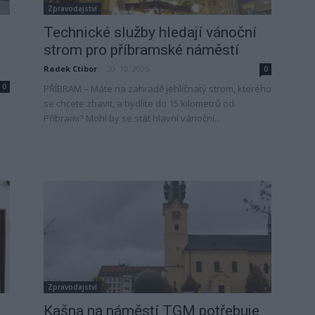
Zpravodajství
Technické služby hledají vánoční
strom pro příbramské náměstí
Radek Ctibor
-
30. 10. 2025
0
0
PŘÍBRAM – Máte na zahradě jehličnatý strom, kterého
se chcete zbavit, a bydlíte do 15 kilometrů od
Příbrami? Mohl by se stát hlavní vánoční...
Zpravodajství
Kašna na náměstí TGM potřebuje