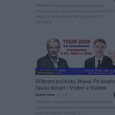
PŘÍBRAM - Příbram se připravuje na tradiční
Svatováclavskou pouť, která se letos uskuteční od
středy 24. do neděle 28. září na náměstí T. G.
Masaryka...
Zpravodajství
Příbram politicky žhavá: Po koalic
Spolu dorazí i Vrabel a Sládek
Radek Ctibor
-
2. 6. 2025
PŘÍBRAM - Vypadá to, že Příbram se stává novým
centrem politické turistiky. Politici se sem sjíždějí ja
vosy na bonbon – a každý si...