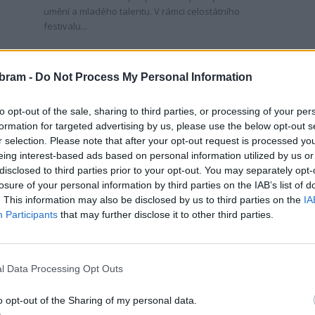
umění a mladého talentu. V rámci celostátního
festivalu...
bram -
Do Not Process My Personal Information
to opt-out of the sale, sharing to third parties, or processing of your per
formation for targeted advertising by us, please use the below opt-out s
r selection. Please note that after your opt-out request is processed y
eing interest-based ads based on personal information utilized by us or
Zpravodajství
disclosed to third parties prior to your opt-out. You may separately opt-
Příbram chystá změny pro příští
losure of your personal information by third parties on the IAB’s list of
. This information may also be disclosed by us to third parties on the
IA
Route 66. Vyslyšela připomínky
Participants
that may further disclose it to other third parties.
veřejnosti
0
Radek Ctibor
-
6. 5. 2025
0
i
 Na
PŘÍBRAM – Letošní ročník obnovené akce Route 66 se
l Data Processing Opt Outs
poprvé uskutečnil plně v režii města a městského
kulturního centra. Akce opět přilákala stovky
o opt-out of the Sharing of my personal data.
účastníků...