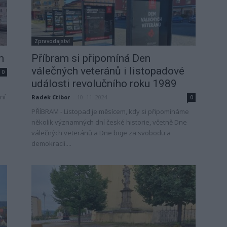
Zpravodajství
m
Příbram si připomíná Den
válečných veteránů i listopadové
0
události revolučního roku 1989
ní
Radek Ctibor
-
10. 11. 2024
0
PŘÍBRAM - Listopad je měsícem, kdy si připomínáme
několik významných dní české historie, včetně Dne
válečných veteránů a Dne boje za svobodu a
demokracii....