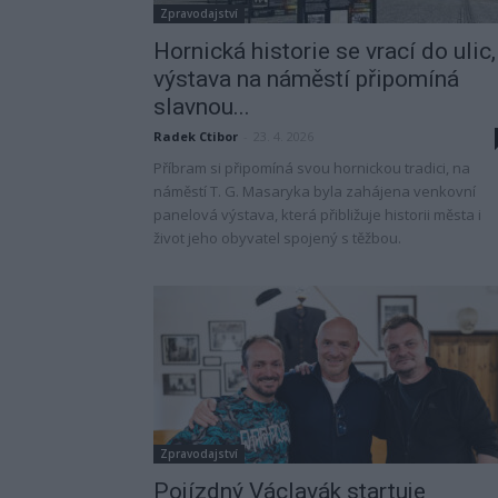
Zpravodajství
Hornická historie se vrací do ulic,
výstava na náměstí připomíná
slavnou...
Radek Ctibor
-
23. 4. 2026
Příbram si připomíná svou hornickou tradici, na
náměstí T. G. Masaryka byla zahájena venkovní
panelová výstava, která přibližuje historii města i
život jeho obyvatel spojený s těžbou.
Zpravodajství
Pojízdný Václavák startuje