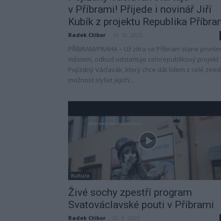
v Příbrami! Přijede i novinář Jiří
Kubík z projektu Republika Příbr
Radek Ctibor
-
16. 10. 2025
PŘÍBRAM/PRAHA – Už zítra se Příbram stane prvním
městem, odkud odstartuje celorepublikový projekt
Pojízdný Václavák, který chce dát lidem z celé zem
možnost slyšet jejich...
Kultura
Živé sochy zpestří program
Svatováclavské pouti v Příbrami
Radek Ctibor
-
22. 9. 2025