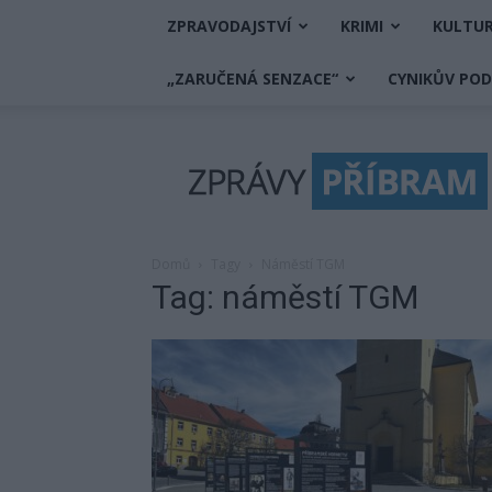
ZPRAVODAJSTVÍ
KRIMI
KULTU
„ZARUČENÁ SENZACE“
CYNIKŮV PO
Zprávy
Příbram
Domů
Tagy
Náměstí TGM
Tag: náměstí TGM