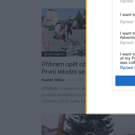
Opted 
I want t
Opted 
I want 
Advertis
Opted 
I want t
Zpravodajství
of my P
was col
Příbram opět ožije blešími trhy.
Opted 
První letošní se konají už tuto...
Radek Ctibor
-
3. 4. 2025
PŘÍBRAM - V sobotu 5. dubna se v Příbrami konají
první letošní bleší trhy. Tradiční akce, která si mezi
místními rychle našla své místo, proběhne...