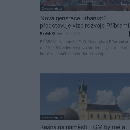
Zpravodajství
Nová generace urbanistů
představuje vize rozvoje Příbrami
Radek Ctibor
-
9. 9. 2024
PŘÍBRAM - Na náměstí T. G. Masaryka v Příbrami b
od 10. září k vidění výstava studentských projektů,
které se zaměřují na budoucí rozvoj...
Zpravodajství
Kašna na náměstí TGM by měla