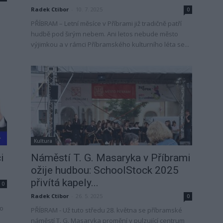
Radek Ctibor
-
10. 7. 2025
0
PŘÍBRAM – Letní měsíce v Příbrami již tradičně patří
hudbě pod širým nebem. Ani letos nebude město
výjimkou a v rámci Příbramského kulturního léta se...
Kultura
i
Náměstí T. G. Masaryka v Příbrami
ožije hudbou: SchoolStock 2025
přivítá kapely...
0
Radek Ctibor
-
26. 5. 2025
0
ko
PŘÍBRAM - Už tuto středu 28. května se příbramské
náměstí T. G. Masaryka promění v pulzující centrum