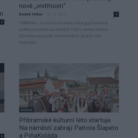
nové „vnitřnosti“
am
Radek Ctibor
-
16. 10. 2025
0
0
PŘÍBRAM – V současné době nefungují barevná
světla na kašně na náměstí TGM v centru města.
Důvodem je podle vedení města špatný stav
čerpadel...
ě
Kultura
Příbramské kulturní léto startuje.
Na náměstí zahrají Patrola Šlapeto
a PiňaKoláda
0