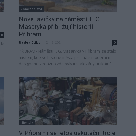
Zpravodajství
Nové lavičky na náměstí T. G.
Masaryka přibližují historii
Příbrami
0
Radek Ctibor
-
21. 8. 2024
0
ude
PŘÍBRAM - Náměstí T. G. Masaryka v Příbrami se stalo
místem, kde se historie města prolíná s moderním
designem. Nedávno zde byly instalovány unikátní...
Lifestyle
V Příbrami se letos uskuteční troje