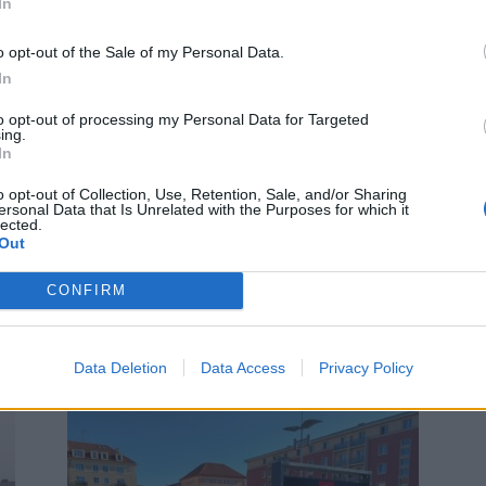
In
o opt-out of the Sale of my Personal Data.
In
to opt-out of processing my Personal Data for Targeted
ing.
In
o opt-out of Collection, Use, Retention, Sale, and/or Sharing
Kultura
ersonal Data that Is Unrelated with the Purposes for which it
lected.
Homonox zve na Mikulášskou
Out
veřejnou zkoušku do „Jedničky“
Radek Ctibor
-
3. 12. 2024
0
0
CONFIRM
PŘÍBRAM - Kapela Homonox, jejž vůdčí osobností je
Saša Dalas, jinak kytarista skupiny Pakáš, ve čtvrtek
5. prosince večer zahraje veřejnosti. Stane se tak...
Data Deletion
Data Access
Privacy Policy