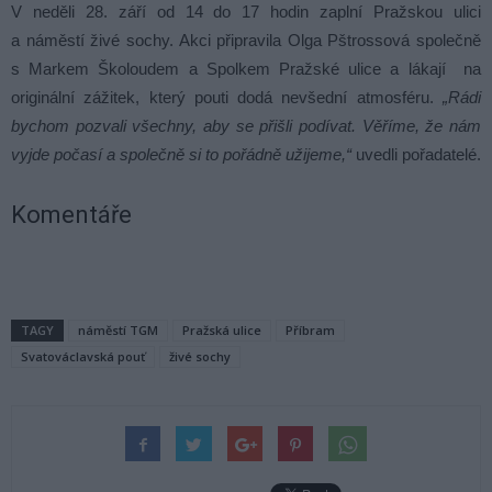
V neděli 28. září od 14 do 17 hodin zaplní Pražskou ulici
a náměstí živé sochy. Akci připravila Olga Pštrossová společně
s Markem Školoudem a Spolkem Pražské ulice a lákají na
originální zážitek, který pouti dodá nevšední atmosféru.
„Rádi
bychom pozvali všechny, aby se přišli podívat. Věříme, že nám
vyjde počasí a společně si to pořádně užijeme,“
uvedli pořadatelé.
Komentáře
TAGY
náměstí TGM
Pražská ulice
Příbram
Svatováclavská pouť
živé sochy