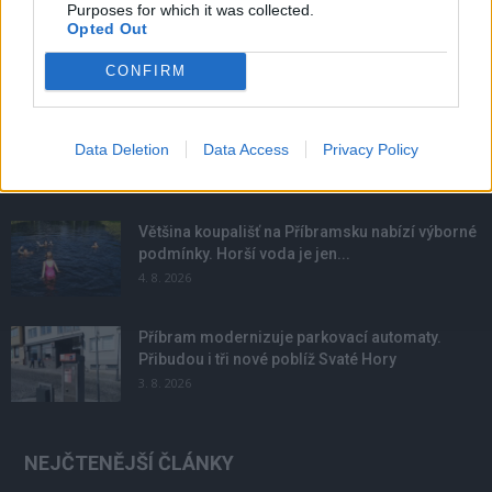
Purposes for which it was collected.
Opted Out
CONFIRM
NOVINKY
Obděnice vzpomínaly na filmovou legendu
Data Deletion
Data Access
Privacy Policy
6. 8. 2026
Většina koupališť na Příbramsku nabízí výborné
podmínky. Horší voda je jen...
4. 8. 2026
Příbram modernizuje parkovací automaty.
Přibudou i tři nové poblíž Svaté Hory
3. 8. 2026
NEJČTENĚJŠÍ ČLÁNKY