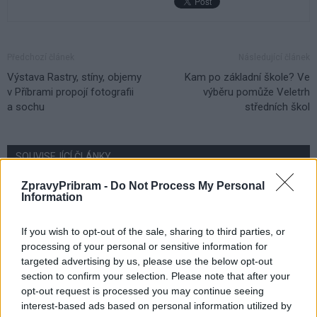
Předchozí článek
Následující článek
Výstava Rastry, stíny, objemy
Kam po základní škole? Ve
v Příbrami propojí fotografii
výběru pomůže Veletrh
a sochu
středních škol
SOUVISEJÍCÍ ČLÁNKY
VÍCE OD AUTORA
ZpravyPribram -
Do Not Process My Personal
Information
Dnes se v Příbrami otevře výstava
Rovnováha života. Vernisáž nabídne
If you wish to opt-out of the sale, sharing to third parties, or
i hudební a básnický program
processing of your personal or sensitive information for
Kultura
targeted advertising by us, please use the below opt-out
section to confirm your selection. Please note that after your
Festival hudby na zámku Dobříš sází na
opt-out request is processed you may continue seeing
jedinečnou atmosféru. Klasiku propojí
interest-based ads based on personal information utilized by
s dalšími žánry i rodinným programem
Dobříšsko