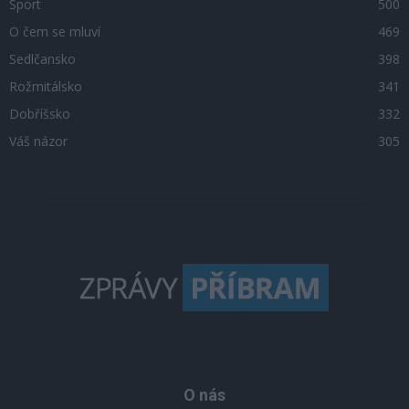
Sport
500
O čem se mluví
469
Sedlčansko
398
Rožmitálsko
341
Dobříšsko
332
Váš názor
305
O nás