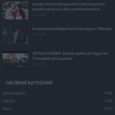
Lazsko zřídilo transparentní účet na pomoc
mladé mamince, náhle postižené mrtvicí
14. 2. 2023
Krampuslauf přilákal tisíce lidí nejen z Příbrami
2. 12. 2016
AKTUALIZOVÁNO: Bývalý objekt Las Vegas na
Trhovkách lehl popelem
8. 7. 2023
OBLÍBENÉ KATEGORIE
Zpravodajství
4756
Kultura
1302
Krimi
1047