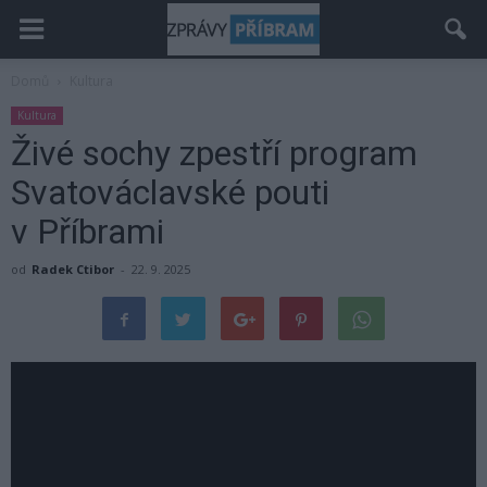
Domů
Kultura
Kultura
Živé sochy zpestří program
Svatováclavské pouti
v Příbrami
od
Radek Ctibor
-
22. 9. 2025