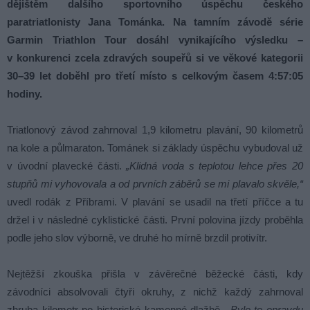
dějištěm dalšího sportovního úspěchu českého
paratriatlonisty Jana Tománka. Na tamním závodě série
Garmin Triathlon Tour dosáhl vynikajícího výsledku –
v konkurenci zcela zdravých soupeřů si ve věkové kategorii
30–39 let doběhl pro třetí místo s celkovým časem 4:57:05
hodiny.
Triatlonový závod zahrnoval 1,9 kilometru plavání, 90 kilometrů
na kole a půlmaraton. Tománek si základy úspěchu vybudoval už
v úvodní plavecké části.
„Klidná voda s teplotou lehce přes 20
stupňů mi vyhovovala a od prvních záběrů se mi plavalo skvěle,“
uvedl rodák z Příbrami. V plavání se usadil na třetí příčce a tu
držel i v následné cyklistické části. První polovina jízdy proběhla
podle jeho slov výborně, ve druhé ho mírně brzdil protivítr.
Nejtěžší zkouška přišla v závěrečné běžecké části, kdy
závodníci absolvovali čtyři okruhy, z nichž každý zahrnoval
zhruba kilometr po historické kamenné dlažbě.
„Bylo to opravdu