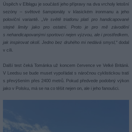
Úspěch v Elblągu je součástí jeho přípravy na dva vrcholy letošní
sezóny – světové šampionáty v klasickém ironmanu a jeho
poloviční variantě.
„Ve světě triatlonu platí pro handicapované
stejné limity jako pro ostatní. Proto je pro mě závodění
s nehandicapovanými sportovci nejen výzvou, ale i prostředkem,
jak inspirovat okolí. Jedno bez druhého mi nedává smysl,“
dodal
v cíli.
Další test čeká Tománka už koncem července ve Velké Británii.
V Leedsu se bude muset vypořádat s náročnou cyklistickou tratí
s převýšením přes 2400 metrů. Pokud předvede podobný výkon
jako v Polsku, má se na co těšit nejen on, ale i jeho fanoušci.