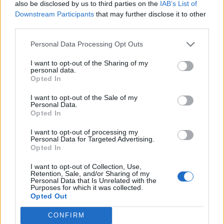
also be disclosed by us to third parties on the
IAB’s List of
Downstream Participants
that may further disclose it to other
third parties.
Komentáře
Personal Data Processing Opt Outs
I want to opt-out of the Sharing of my
personal data.
Opted In
TAGY
Garmin Triathlon Tour
Jan Tománek
Polsko
I want to opt-out of the Sale of my
Personal Data.
Opted In
I want to opt-out of processing my
Personal Data for Targeted Advertising.
Opted In
I want to opt-out of Collection, Use,
Retention, Sale, and/or Sharing of my
Personal Data that Is Unrelated with the
Předchozí článek
Následující článek
Purposes for which it was collected.
Opted Out
Petice proti tranzitu kamionů už
Cenu města Příbram letos
leží na kraji. Starostové žádají
obdrželi Věra Smolová a Pavel
CONFIRM
hejtmanku o řešení
Nový