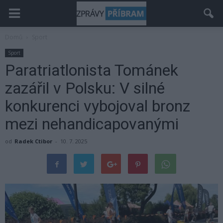
Domů
Sport
Sport
Paratriatlonista Tománek
zazářil v Polsku: V silné
konkurenci vybojoval bronz
mezi nehandicapovanými
od
Radek Ctibor
-
10. 7. 2025