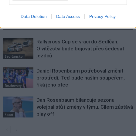
Data Deletion
Data Access
Privacy Policy
SOUVISEJÍCÍ ČLÁNKY
VÍCE OD AUTORA
Rallycross Cup se vrací do Sedlčan.
O vítězství bude bojovat přes šedesát
jezdců
Sedlčansko
Daniel Rosenbaum potřeboval změnit
prostředí. Teď bude naším soupeřem,
říká jeho otec
Rozhovory
Dan Rosenbaum bilancuje sezonu
volejbalistů i změny v týmu. Cílem zůstává
play off
Sport