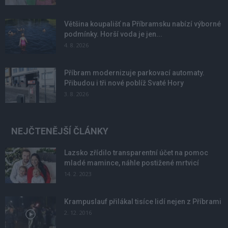
Většina koupališť na Příbramsku nabízí výborné
podmínky. Horší voda je jen...
4. 8. 2026
Příbram modernizuje parkovací automaty.
Přibudou i tři nové poblíž Svaté Hory
3. 8. 2026
NEJČTENĚJŠÍ ČLÁNKY
Lazsko zřídilo transparentní účet na pomoc
mladé mamince, náhle postižené mrtvicí
14. 2. 2023
Krampuslauf přilákal tisíce lidí nejen z Příbrami
2. 12. 2016