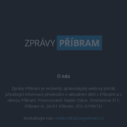
O nás
Zprávy Příbram je nezávislý zpravodajský webový portál,
přinášející informace především o aktuálním dění v Příbrami a v
okresu Příbram. Provozovatel: Radek Ctibor, Smetanova 317,
Příbram III, 26101 Příbram, IČO: 63799731
Kontaktujte nás:
redakce@zpravypribram.cz