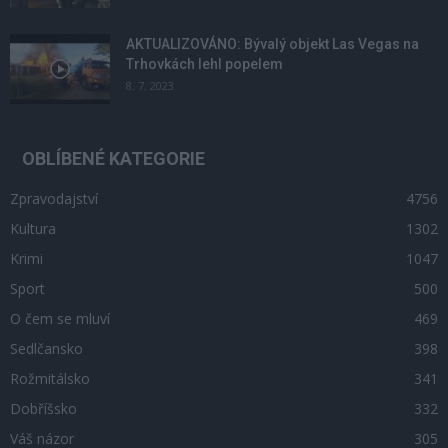
AKTUALIZOVÁNO: Bývalý objekt Las Vegas na
Trhovkách lehl popelem
8. 7. 2023
OBLÍBENÉ KATEGORIE
Zpravodajství
4756
Kultura
1302
Krimi
1047
Sport
500
O čem se mluví
469
Sedlčansko
398
Rožmitálsko
341
Dobříšsko
332
Váš názor
305