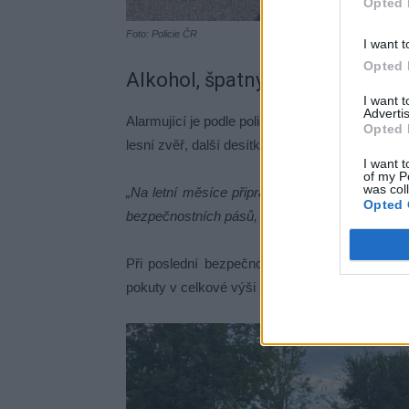
Opted 
Foto: Policie ČR
I want t
Opted 
Alkohol, špatný technický stav i
I want 
Advertis
Alarmující je podle policie i počet řidičů pod vl
Opted 
lesní zvěř, další desítky případů pak souvisely 
I want t
of my P
was col
„Na letní měsíce připravujeme zvýšené kontro
Opted 
bezpečnostních pásů, technický stav vozidel a 
Při poslední bezpečnostní akci o víkendu zkontro
pokuty v celkové výši 27 500 korun. Dva případ