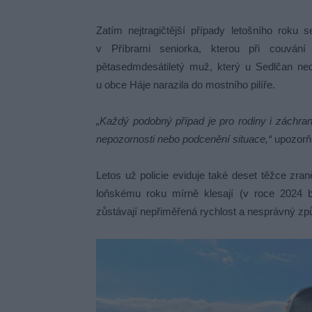
Zatím nejtragičtější případy letošního roku
v Příbrami seniorka, kterou při couvání
pětasedmdesátiletý muž, který u Sedlčan ned
u obce Háje narazila do mostního pilíře.
„Každý podobný případ je pro rodiny i záchra
nepozornosti nebo podcenění situace,“
upozorňu
Letos už policie eviduje také deset těžce zra
loňskému roku mírně klesají (v roce 2024 b
zůstávají nepřiměřená rychlost a nesprávný způ