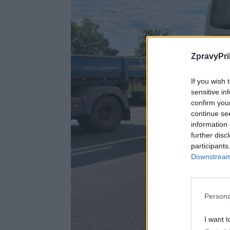
ZpravyPri
If you wish 
sensitive in
confirm you
continue se
information 
further disc
participants
Downstream 
Persona
I want t