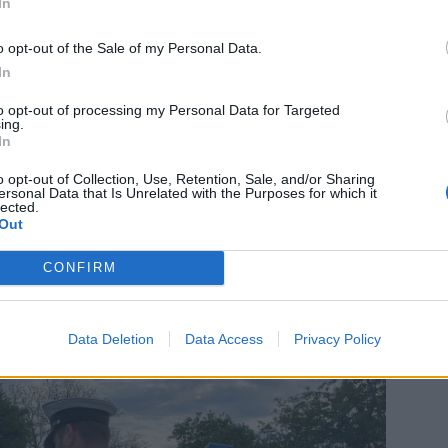
In
o opt-out of the Sale of my Personal Data.
In
 lesní zvěř
to opt-out of processing my Personal Data for Targeted
ing.
ivem alkoholu. Loni jich bylo šedesát. Přes 240 nehod zavinila
In
s motocyklisty, cyklisty nebo chodci.
o opt-out of Collection, Use, Retention, Sale, and/or Sharing
ersonal Data that Is Unrelated with the Purposes for which it
lected.
ly. Zaměřujeme se hlavně na rychlost v obcích, používání
Out
zranitelné účastníky provozu,“
dodává Schindlová.
CONFIRM
lovali policisté 160 řidičů, zjistili 38 přestupků a udělili
y poputují do správního řízení.
Data Deletion
Data Access
Privacy Policy