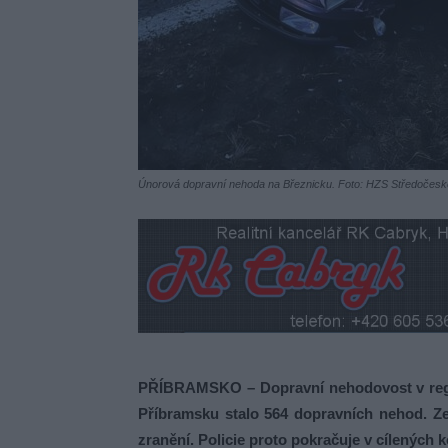
Únorová dopravní nehoda na Březnicku. Foto: HZS Středočesk
PŘÍBRAMSKO – Dopravní nehodovost v regio
Příbramsku stalo 564 dopravních nehod. Zem
zranění. Policie proto pokračuje v cílených k