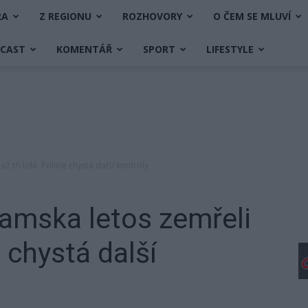
RA
Z REGIONU
ROZHOVORY
O ČEM SE MLUVÍ
DCAST
KOMENTÁŘ
SPORT
LIFESTYLE
ž tři lidé. Policie chystá další kontroly
bramska letos zemřeli
e chystá další