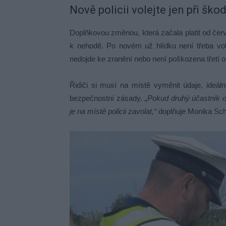
Nově policii volejte jen při ško
Doplňkovou změnou, která začala platit od červe
k nehodě. Po novém už hlídku není třeba vol
nedojde ke zranění nebo není poškozena třetí 
Řidiči si musí na místě vyměnit údaje, ideá
bezpečnostní zásady.
„Pokud druhý účastník 
je na místě policii zavolat,“
doplňuje Monika Sch