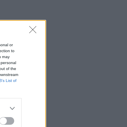
sonal or
ection to
ou may
 personal
out of the
 downstream
B’s List of