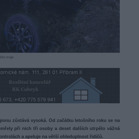
ého kraje
nu zůstává vysoká. Od začátku letošního roku se na
řely při nich tři osoby a deset dalších utrpělo vážná
ontrolách a apeluje na větší ohleduplnost řidičů.