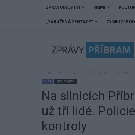
ZPRAVODAJSTVÍ
KRIMI
KULTU
„ZARUČENÁ SENZACE“
CYNIKŮV PO
Zprávy
Příbram
Domů
Krimi
Na silnicích Příbramska letos zemřeli u
Krimi
Zpravodajství
Na silnicích Pří
už tři lidé. Polici
kontroly