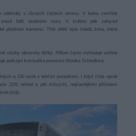
 se odehrály v různých částech okresu. V lednu zemřela
 srazil řidič osobního vozu. V květnu pak zahynul
al přednost kamionu. Třetí obětí byla mladá žena, která
nné složky obrovsky těžký. Přitom často rozhoduje vteřina
je policejní komisařka prevence Monika Schindlová.
něných a 150 osob s lehčím poraněním. I když čísla oproti
ylo 1191 nehod a pět mrtvých), nejčastějšími příčinami
sob jízdy.