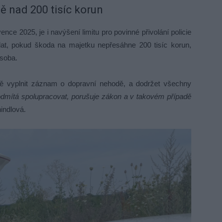
dě nad 200 tisíc korun
nce 2025, je i navýšení limitu pro povinné přivolání policie
at, pokud škoda na majetku nepřesáhne 200 tisíc korun,
osoba.
lně vyplnit záznam o dopravní nehodě, a dodržet všechny
odmítá spolupracovat, porušuje zákon a v takovém případě
indlová.