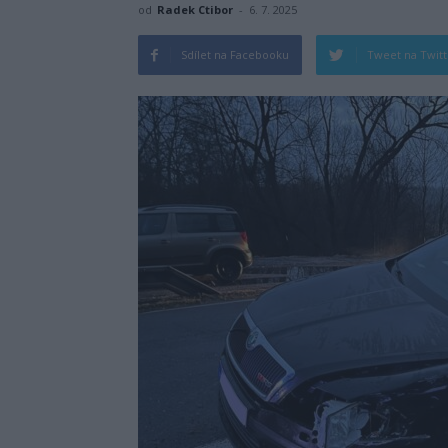
od
Radek Ctibor
-
6. 7. 2025
Sdílet na Facebooku
Tweet na Twit