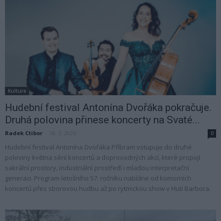
Kultura
Hudební festival Antonína Dvořáka pokračuje.
Druhá polovina přinese koncerty na Svaté...
Radek Ctibor
-
18. 5. 2026
0
Hudební festival Antonína Dvořáka Příbram vstupuje do druhé
poloviny května sérií koncertů a doprovodných akcí, které propojí
sakrální prostory, industriální prostředí i mladou interpretační
generaci. Program letošního 57. ročníku nabídne od komorních
koncertů přes sborovou hudbu až po rytmickou show v Huti Barbora.