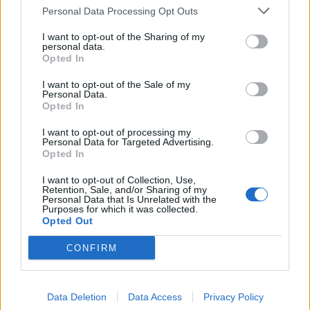
Personal Data Processing Opt Outs
I want to opt-out of the Sharing of my
personal data.
Opted In
I want to opt-out of the Sale of my
Personal Data.
Opted In
I want to opt-out of processing my
Personal Data for Targeted Advertising.
Opted In
Lifestyle
Brdoviny 2026 jsou venku. Přinášejí tipy na
I want to opt-out of Collection, Use,
Retention, Sale, and/or Sharing of my
výlety i přehled akcí v regionu
Personal Data that Is Unrelated with the
Purposes for which it was collected.
Radek Ctibor
-
15. 6. 2026
0
Opted Out
Nové vydání turistických novin Brdoviny 2026 je od tohoto týdne k
dispozici návštěvníkům i obyvatelům regionu. Publikace, kterou
CONFIRM
každoročně vydává Turistická oblast Brdy a Podbrdsko, nabízí přehled
turistických zajímavostí, kulturních akcí i novinek z celého území Brd a
Podbrdska.
Data Deletion
Data Access
Privacy Policy