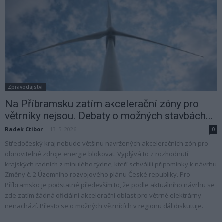
Zpravodajství
Na Příbramsku zatím akcelerační zóny pro
větrníky nejsou. Debaty o možných stavbách...
Radek Ctibor
-
13. 5. 2026
0
Středočeský kraj nebude většinu navržených akceleračních zón pro
obnovitelné zdroje energie blokovat. Vyplývá to z rozhodnutí
krajských radních z minulého týdne, kteří schválili připomínky k návrhu
Změny č. 2 Územního rozvojového plánu České republiky. Pro
Příbramsko je podstatné především to, že podle aktuálního návrhu se
zde zatím žádná oficiální akcelerační oblast pro větrné elektrárny
nenachází. Přesto se o možných větrnících v regionu dál diskutuje.