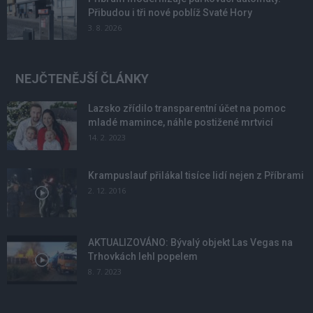
Přibudou i tři nové poblíž Svaté Hory
3. 8. 2026
NEJČTENĚJŠÍ ČLÁNKY
Lazsko zřídilo transparentní účet na pomoc
mladé mamince, náhle postižené mrtvicí
14. 2. 2023
Krampuslauf přilákal tisíce lidí nejen z Příbrami
2. 12. 2016
AKTUALIZOVÁNO: Bývalý objekt Las Vegas na
Trhovkách lehl popelem
8. 7. 2023