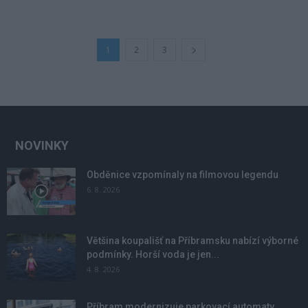
1
2
3
NOVINKY
Obděnice vzpomínaly na filmovou legendu
6. 8. 2026
Většina koupališť na Příbramsku nabízí výborné
podmínky. Horší voda je jen...
4. 8. 2026
Příbram modernizuje parkovací automaty.