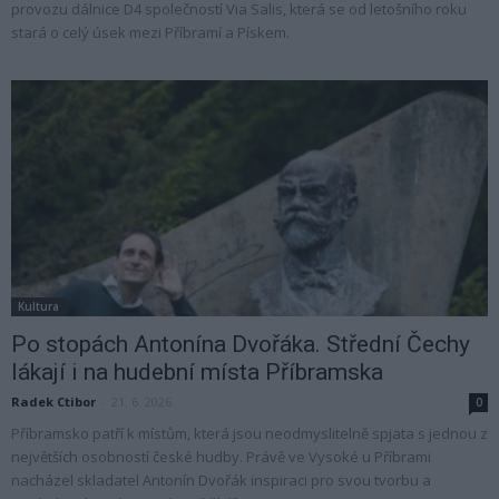
provozu dálnice D4 společností Via Salis, která se od letošního roku
stará o celý úsek mezi Příbramí a Pískem.
Kultura
Po stopách Antonína Dvořáka. Střední Čechy
lákají i na hudební místa Příbramska
Radek Ctibor
-
21. 6. 2026
0
Příbramsko patří k místům, která jsou neodmyslitelně spjata s jednou z
největších osobností české hudby. Právě ve Vysoké u Příbrami
nacházel skladatel Antonín Dvořák inspiraci pro svou tvorbu a