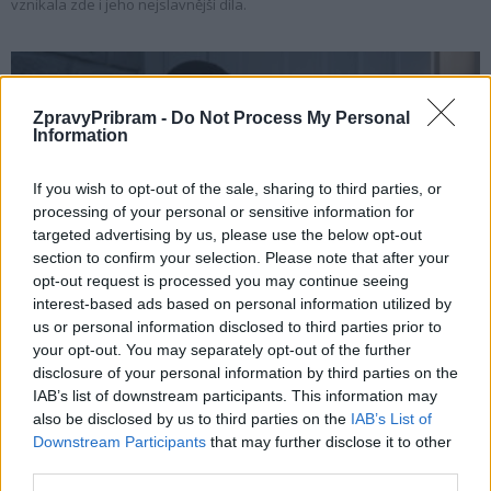
vznikala zde i jeho nejslavnější díla.
ZpravyPribram -
Do Not Process My Personal
Information
If you wish to opt-out of the sale, sharing to third parties, or
processing of your personal or sensitive information for
targeted advertising by us, please use the below opt-out
section to confirm your selection. Please note that after your
Krimi
opt-out request is processed you may continue seeing
interest-based ads based on personal information utilized by
Policie radí před prázdninami: Zabezpečte své
us or personal information disclosed to third parties prior to
domovy proti zlodějům
your opt-out. You may separately opt-out of the further
Radek Ctibor
-
21. 6. 2026
0
disclosure of your personal information by third parties on the
IAB’s list of downstream participants. This information may
S blížícími se letními prázdninami upozorňuje policie na zvýšené riziko
also be disclosed by us to third parties on the
IAB’s List of
vloupání do domů, bytů, chat i dalších objektů. Právě období
Downstream Participants
that may further disclose it to other
dovolených bývá pro pachatele majetkové trestné činnosti jednou z
third parties.
nejvytíženějších částí roku.