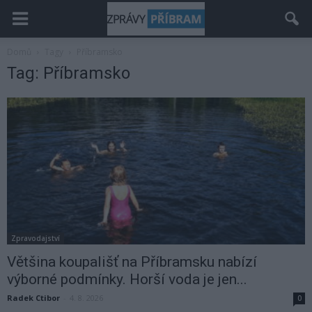
Domů
Tagy
Příbramsko
Tag: Příbramsko
Zpravodajství
Většina koupališť na Příbramsku nabízí
výborné podmínky. Horší voda je jen...
Radek Ctibor
-
4. 8. 2026
0