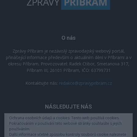
O nás
Zprávy Příbram je nezávislý zpravodajský webový portál,
přinášející informace především o aktuálním dění v Příbrami a v
okresu Příbram. Provozovatel: Radek Ctibor, Smetanova 317,
Příbram III, 26101 Příbram, IČO: 63799731
Kontaktujte nás:
redakce@zpravypribram.cz
NÁSLEDUJTE NÁS
Ochrana osobních údajů a cookies: Tento web používá cookies.
Pokračováním v používání této webové stránky souhlasíte s jejich
používáním.
Další informace včetně způsobu kontroly souborů cookie naleznete