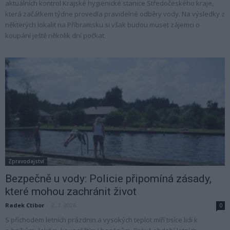
aktuálních kontrol Krajské hygienické stanice Středočeského kraje,
která začátkem týdne provedla pravidelné odběry vody. Na výsledky z
některých lokalit na Příbramsku si však budou muset zájemci o
koupání ještě několik dní počkat.
Zpravodajství
Bezpečně u vody: Policie připomíná zásady,
které mohou zachránit život
Radek Ctibor
-
2. 7. 2026
0
S příchodem letních prázdnin a vysokých teplot míří tisíce lidí k