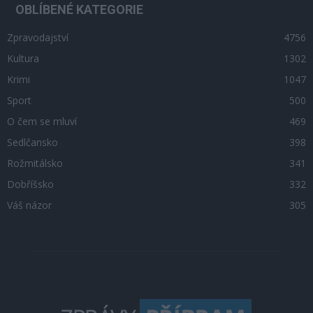
OBLÍBENÉ KATEGORIE
Zpravodajství
4756
Kultura
1302
Krimi
1047
Sport
500
O čem se mluví
469
Sedlčansko
398
Rožmitálsko
341
Dobříšsko
332
Váš názor
305