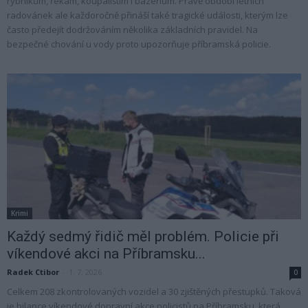
rybníkům, řekám, koupalištím i bazénům. Právě období letních
radovánek ale každoročně přináší také tragické události, kterým lze
často předejít dodržováním několika základních pravidel. Na
bezpečné chování u vody proto upozorňuje příbramská policie.
Krimi
Každý sedmý řidič měl problém. Policie při
víkendové akci na Příbramsku...
Radek Ctibor
-
1. 7. 2026
0
Celkem 208 zkontrolovaných vozidel a 30 zjištěných přestupků. Taková
je bilance víkendové dopravní akce policistů na Příbramsku, která