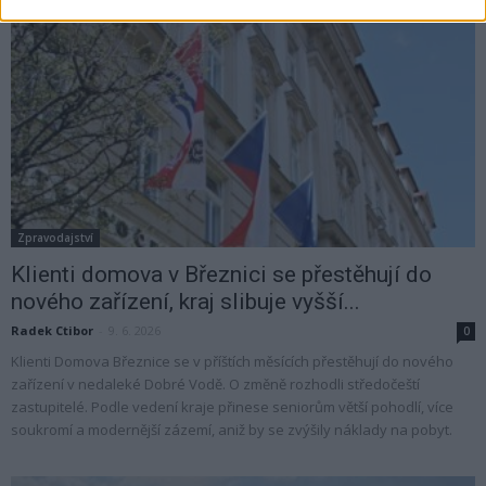
Zpravodajství
Klienti domova v Březnici se přestěhují do
nového zařízení, kraj slibuje vyšší...
Radek Ctibor
-
9. 6. 2026
0
Klienti Domova Březnice se v příštích měsících přestěhují do nového
zařízení v nedaleké Dobré Vodě. O změně rozhodli středočeští
zastupitelé. Podle vedení kraje přinese seniorům větší pohodlí, více
soukromí a modernější zázemí, aniž by se zvýšily náklady na pobyt.