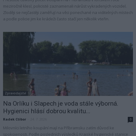
meziročně klesl, policisté zaznamenali nárůst vykradených vozidel.
Zloději se nejčastěji zaměřují na věci ponechané na viditelných místech
a podle policie jim ke krádeži často stačí jen několik vteřin.
Zpravodajství
Na Orlíku i Slapech je voda stále výborná.
Hygienici hlásí dobrou kvalitu...
Radek Ctibor
-
24. 7. 2026
0
Milovníci letního koupání mají na Příbramsku zatím důvod ke
spokojenosti. Podle posledních výsledků Krajské hygienické stanice