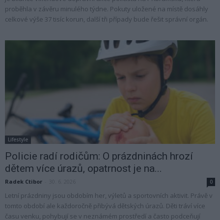
proběhla v závěru minulého týdne. Pokuty uložené na místě dosáhly
celkové výše 37 tisíc korun, další tři případy bude řešit správní orgán.
Lifestyle
Policie radí rodičům: O prázdninách hrozí
dětem více úrazů, opatrnost je na...
Radek Ctibor
-
30. 6. 2026
0
Letní prázdniny jsou obdobím her, výletů a sportovních aktivit. Právě v
tomto období ale každoročně přibývá dětských úrazů. Děti tráví více
času venku, pohybují se v neznámém prostředí a často podceňují