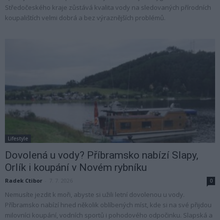
Středočeského kraje zůstává kvalita vody na sledovaných přírodních
koupalištích velmi dobrá a bez výraznějších problémů.
Lifestyle
Dovolená u vody? Příbramsko nabízí Slapy,
Orlík i koupání v Novém rybníku
Radek Ctibor
-
7. 7. 2026
0
Nemusíte jezdit k moři, abyste si užili letní dovolenou u vody.
Příbramsko nabízí hned několik oblíbených míst, kde si na své přijdou
milovníci koupání, vodních sportů i pohodového odpočinku. Slapská a