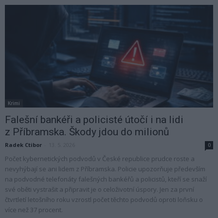
Krimi
Falešní bankéři a policisté útočí i na lidi
z Příbramska. Škody jdou do milionů
Radek Ctibor
-
13. 5. 2026
0
Počet kybernetických podvodů v České republice prudce roste a
nevyhýbají se ani lidem z Příbramska. Policie upozorňuje především
na podvodné telefonáty falešných bankéřů a policistů, kteří se snaží
své oběti vystrašit a připravit je o celoživotní úspory. Jen za první
čtvrtletí letošního roku vzrostl počet těchto podvodů oproti loňsku o
více než 37 procent.