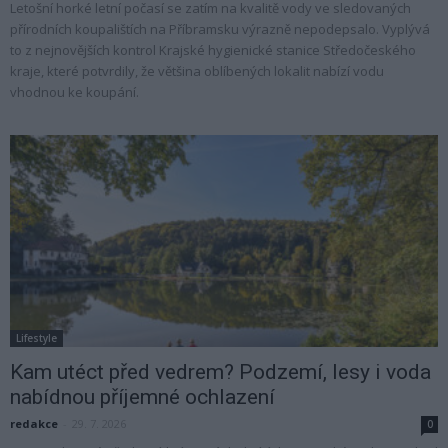
Letošní horké letní počasí se zatím na kvalitě vody ve sledovaných
přírodních koupalištích na Příbramsku výrazně nepodepsalo. Vyplývá
to z nejnovějších kontrol Krajské hygienické stanice Středočeského
kraje, které potvrdily, že většina oblíbených lokalit nabízí vodu
vhodnou ke koupání.
Lifestyle
Kam utéct před vedrem? Podzemí, lesy i voda
nabídnou příjemné ochlazení
redakce
-
29. 7. 2026
0