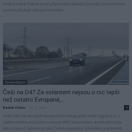
možná rizika. Policie proto připomíná základní pravidla, která mohou
pomoci předejít vážným nehodám.
Zpravodajství
Češi na D4? Za volantem nejsou o nic lepší
než ostatní Evropané,...
Radek Ctibor
-
21. 6. 2026
0
Čeští řidiči se od svých evropských kolegů příliš neliší. Vyplývá to z
každoročního průzkumu nadace VINCI Autoroutes, do kterého byla
letos poprvé zařazena také Česká republika. Důvodem je převzetí