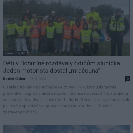
Zpravodajství
Děti v Bohutíně rozdávaly řidičům sluníčka.
Jeden motorista dostal „mračouna“
Radek Ctibor
-
15. 5. 2026
0
U základní školy v Bohutíně se ve čtvrtek 14. května uskutečnila
preventivní dopravní akce s názvem „Slunce na cestách“. Do projektu
se zapojilo dvaadvacet žáků třetích tříd, kteří si na chvíli vyzkoušeli roli
policistů a společně s dopravním policistou hodnotili chování
zastavených řidičů.