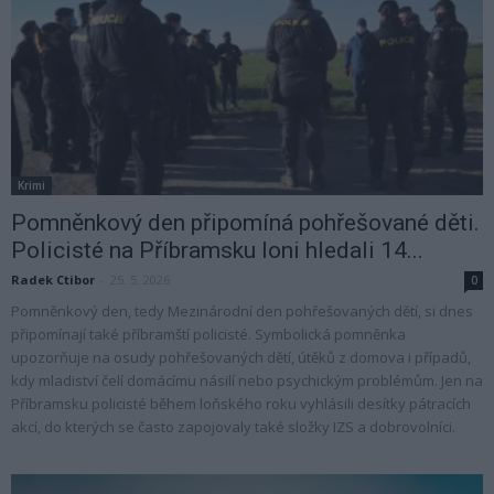
Krimi
Pomněnkový den připomíná pohřešované děti.
Policisté na Příbramsku loni hledali 14...
Radek Ctibor
-
25. 5. 2026
0
Pomněnkový den, tedy Mezinárodní den pohřešovaných dětí, si dnes
připomínají také příbramští policisté. Symbolická pomněnka
upozorňuje na osudy pohřešovaných dětí, útěků z domova i případů,
kdy mladiství čelí domácímu násilí nebo psychickým problémům. Jen na
Příbramsku policisté během loňského roku vyhlásili desítky pátracích
akcí, do kterých se často zapojovaly také složky IZS a dobrovolníci.