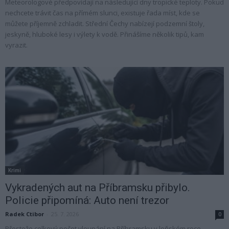
Meteorologové předpovídají na následující dny tropické teploty. Pokud
nechcete trávit čas na přímém slunci, existuje řada míst, kde se
můžete příjemně zchladit. Střední Čechy nabízejí podzemní štoly,
jeskyně, hluboké lesy i výlety k vodě. Přinášíme několik tipů, kam
vyrazit.
Krimi
Vykradených aut na Příbramsku přibylo.
Policie připomíná: Auto není trezor
Radek Ctibor
-
25. 7. 2026
0
Přestože celkový počet vloupání na Příbramsku v loňském roce