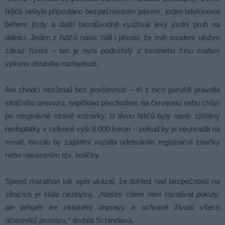
řidičů nebylo připoutáno bezpečnostním pásem, jeden telefonoval
během jízdy a další bezdůvodně využíval levý jízdní pruh na
dálnici. Jeden z řidičů navíc řídil i přesto, že měl soudem uložen
zákaz řízení – ten je nyní podezřelý z trestného činu maření
výkonu úředního rozhodnutí.
Ani chodci nezůstali bez povšimnutí – tři z nich porušili pravidla
silničního provozu, například přechodem na červenou nebo chůzí
po nesprávné straně vozovky. U dvou řidičů byly navíc zjištěny
nedoplatky v celkové výši 8 000 korun – pokud by je neuhradili na
místě, hrozilo by zajištění vozidla odebráním registrační značky
nebo nasazením tzv. botičky.
Speed marathon tak opět ukázal, že dohled nad bezpečností na
silnicích je stále nezbytný.
„Naším cílem není rozdávat pokuty,
ale přispět ke zklidnění dopravy a ochraně životů všech
účastníků provozu,“
dodala Schindlová.