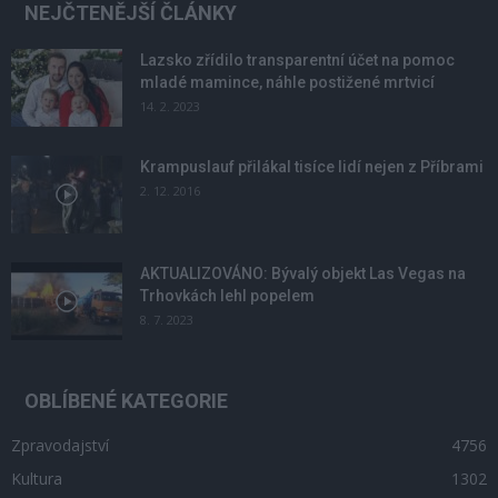
NEJČTENĚJŠÍ ČLÁNKY
Lazsko zřídilo transparentní účet na pomoc
mladé mamince, náhle postižené mrtvicí
14. 2. 2023
Krampuslauf přilákal tisíce lidí nejen z Příbrami
2. 12. 2016
AKTUALIZOVÁNO: Bývalý objekt Las Vegas na
Trhovkách lehl popelem
8. 7. 2023
OBLÍBENÉ KATEGORIE
Zpravodajství
4756
Kultura
1302