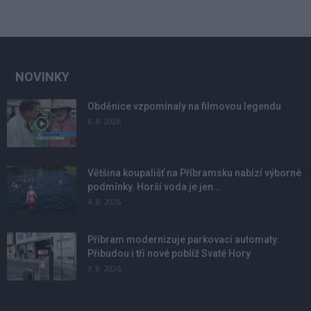
NOVINKY
Obděnice vzpomínaly na filmovou legendu
6. 8. 2026
Většina koupališť na Příbramsku nabízí výborné
podmínky. Horší voda je jen...
4. 8. 2026
Příbram modernizuje parkovací automaty.
Přibudou i tři nové poblíž Svaté Hory
3. 8. 2026