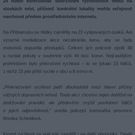
24 hodin kontrolovali dodržování rychlostních limitů na
stovkách míst, přičemž konkrétní lokality mohla veřejnost
navrhovat předem prostřednictvím internetu.
Na Příbramsku se hlídky zaměřily na 23 vytipovaných úseků. Ani
výrazná medializace akce nezabránila tomu, aby se řada
motoristů dopustila přestupků. Celkem jich policisté zjistili 38
a rozdali pokuty v souhrnné výši 44 tisíc korun. Nejčastějším
prohřeškem bylo překročení rychlosti – to se týkalo 23 řidičů,
z nichž 15 jelo příliš rychle v obci a 8 mimo ni.
„Překračování rychlosti patří dlouhodobě mezi hlavní příčiny
vážných dopravních nehod. Touto akcí chceme nejen dohlížet na
dodržování pravidel, ale především zvýšit povědomí řidičů
o jejich odpovědnosti,“
uvedla policejní komisařka prevence
Monika Schindlová.
Kromě rychlosti se policisté zaměřili i na další přestupky. Devět