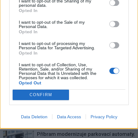
I want to opt-out of the Sharing of my
personal data.
Opted In
I want to opt-out of the Sale of my
Personal Data.
Opted In
Předchozí článek
Následující článek
I want to opt-out of processing my
Ve jménu svobody: Mladí
Příbram zažije víkend plný hvězd:
Personal Data for Targeted Advertising.
z Rožmitálu připomínají hrdiny,
Vrací se E!E i slavná Route 66
Opted In
na které se zapomnělo
I want to opt-out of Collection, Use,
Retention, Sale, and/or Sharing of my
Personal Data that Is Unrelated with the
Purposes for which it was collected.
SOUVISEJÍCÍ ČLÁNKY
Opted Out
VÍCE OD AUTORA
CONFIRM
Většina koupališť na Příbramsku nabízí
výborné podmínky. Horší voda je jen na
Data Deletion
Data Access
Privacy Policy
Živohošti
Zpravodajství
Příbram modernizuje parkovací automaty.