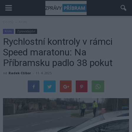
Domů
Krimi
Krimi
Zpravodajství
Rychlostní kontroly v rámci
Speed maratonu: Na
Příbramsku padlo 38 pokut
od
Radek Ctibor
-
11. 4. 2025