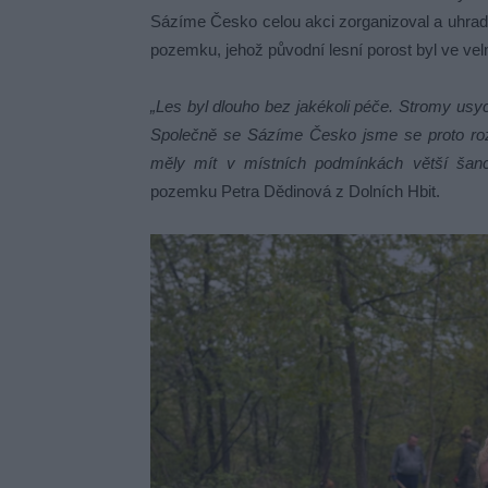
Sázíme Česko celou akci zorganizoval a uhrad
pozemku, jehož původní lesní porost byl ve ve
„Les byl dlouho bez jakékoli péče. Stromy usyc
Společně se Sázíme Česko jsme se proto roz
měly mít v místních podmínkách větší šanci
pozemku Petra Dědinová z Dolních Hbit.