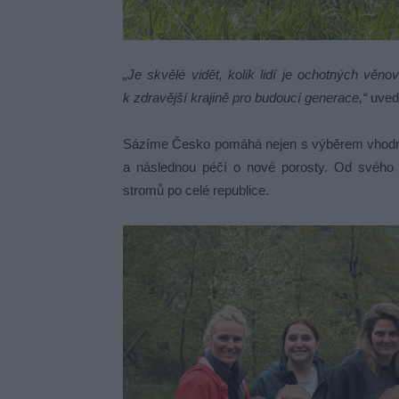
„Je skvělé vidět, kolik lidí je ochotných vě
k zdravější krajině pro budoucí generace,“
uvedl
Sázíme Česko pomáhá nejen s výběrem vhodnýc
a následnou péčí o nové porosty. Od svého v
stromů po celé republice.