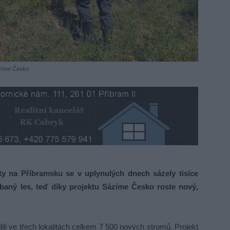
Sázíme Česko
y na Příbramsku se v uplynulých dnech sázely tisíce
dbaný les, teď díky projektu Sázíme Česko roste nový,
li ve třech lokalitách celkem 7 500 nových stromů. Projekt