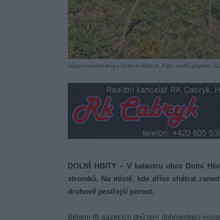
Sázení nového lesa v Dolních Hbitech. Foto: archiv projektu 
DOLNÍ HBITY – V katastru obce Dolní Hbit
stromků. Na místě, kde dříve chátral zane
druhově pestřejší porost.
Během tří sázecích dnů tam dobrovolníci vysadi