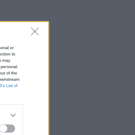
sonal or
ection to
ou may
 personal
out of the
 downstream
B’s List of