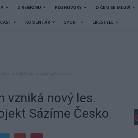
RA
Z REGIONU
ROZHOVORY
O ČEM SE MLUVÍ
DCAST
KOMENTÁŘ
SPORT
LIFESTYLE
vý les. Pomáhá s tím projekt Sázíme Česko
h vzniká nový les.
ojekt Sázíme Česko