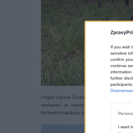
ZpravyPri
If you wish 
sensitive in
confirm you
continue se
information 
further disc
participants
Downstream 
Projekt Sázíme Česko dlouhodobě podporuje ob
spolupráci se samosprávami i jednotlivými 
Richarda Krajníka je zásadní motivovat lidi, aby
Persona
I want t