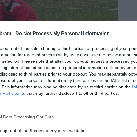
bram -
Do Not Process My Personal Information
to opt-out of the sale, sharing to third parties, or processing of your per
formation for targeted advertising by us, please use the below opt-out s
r selection. Please note that after your opt-out request is processed y
eing interest-based ads based on personal information utilized by us or
disclosed to third parties prior to your opt-out. You may separately opt-
losure of your personal information by third parties on the IAB’s list of
. This information may also be disclosed by us to third parties on the
IA
Participants
that may further disclose it to other third parties.
novu české krajiny právě pomocí nových výsadeb, a to ve
vlastníky menších pozemků. Podle zakladatele projektu
 se do podobných aktivit zapojovali.
l Data Processing Opt Outs
o opt-out of the Sharing of my personal data.