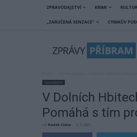
ZPRAVODAJSTVÍ
KRIMI
KULTU
„ZARUČENÁ SENZACE“
CYNIKŮV PO
Zprávy
Příbram
Domů
Zpravodajství
V Dolních Hbitech vzniká no
Zpravodajství
V Dolních Hbitec
Pomáhá s tím pr
od
Radek Ctibor
-
5. 5. 2025