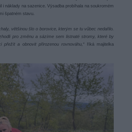
il i náklady na sazenice. Výsadba probíhala na soukromém
lmi špatném stavu.
haly, většinou šlo o borovice, kterým se tu vůbec nedařilo.
hodli pro změnu a sázíme sem listnaté stromy, které by
 přežít a obnovit přirozenou rovnováhu,“
říká majitelka