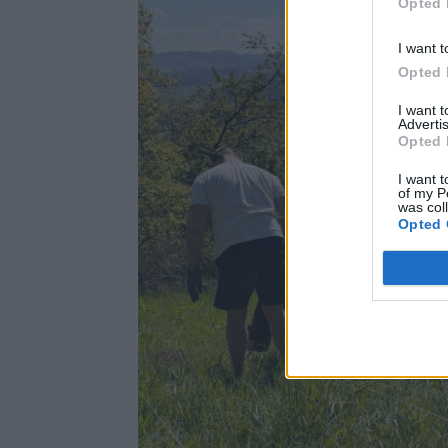
Opted 
I want t
Opted 
I want 
Advertis
Opted 
I want t
of my P
was col
Opted 