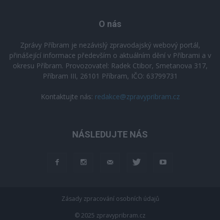
O nás
Zprávy Příbram je nezávislý zpravodajský webový portál,
přinášející informace především o aktuálním dění v Příbrami a v
okresu Příbram. Provozovatel: Radek Ctibor, Smetanova 317,
Příbram III, 26101 Příbram, IČO: 63799731
Kontaktujte nás:
redakce@zpravypribram.cz
NÁSLEDUJTE NÁS
Zásady zpracování osobních údajů
© 2025 zpravypribram.cz