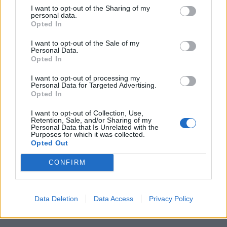
Rožmitálský zámek představí obrazy
I want to opt-out of the Sharing of my
personal data.
Ivana Bukovského. Vernisáž doplní
Opted In
koncert i fotografická výstava
Kultura
I want to opt-out of the Sale of my
Personal Data.
Rožmitál opravuje chodníky i silnice, nové
Opted In
značení přibude u školy a v centru města
I want to opt-out of processing my
Rožmitálsko
Personal Data for Targeted Advertising.
Opted In
I want to opt-out of Collection, Use,
Retention, Sale, and/or Sharing of my
Personal Data that Is Unrelated with the
Purposes for which it was collected.
Opted Out
CONFIRM
Data Deletion
Data Access
Privacy Policy