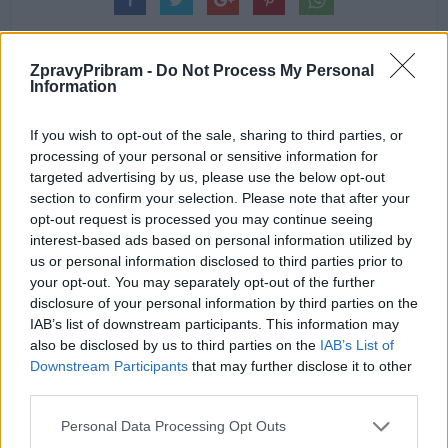
ZpravyPribram -
Do Not Process My Personal
Information
Předchozí článek
Následující článek
If you wish to opt-out of the sale, sharing to third parties, or
V Dolních Hbitech vzniká nový
Most v Husově ulici bude
processing of your personal or sensitive information for
les. Pomáhá s tím projekt
uzavřen už 7. května. ŘSD
targeted advertising by us, please use the below opt-out
Sázíme Česko
rozhodlo na poslední chvíli kvůli
section to confirm your selection. Please note that after your
havarijnímu stavu
opt-out request is processed you may continue seeing
interest-based ads based on personal information utilized by
us or personal information disclosed to third parties prior to
your opt-out. You may separately opt-out of the further
SOUVISEJÍCÍ ČLÁNKY
disclosure of your personal information by third parties on the
VÍCE OD AUTORA
IAB’s list of downstream participants. This information may
also be disclosed by us to third parties on the
IAB’s List of
Rožmitálští hasiči sbírají ocenění
Downstream Participants
that may further disclose it to other
i reprezentují město doma i v zahraničí
third parties.
Rožmitálsko
Personal Data Processing Opt Outs