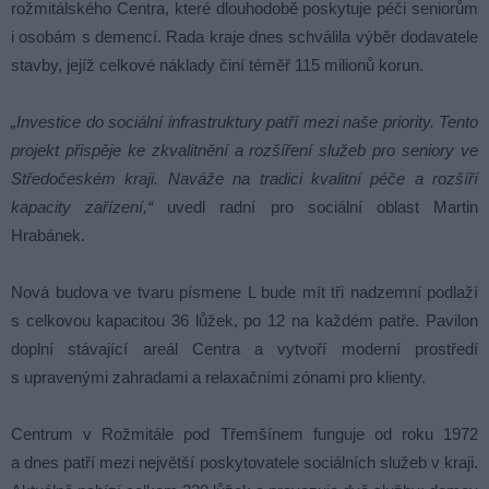
rožmitálského Centra, které dlouhodobě poskytuje péči seniorům
i osobám s demencí. Rada kraje dnes schválila výběr dodavatele
stavby, jejíž celkové náklady činí téměř 115 milionů korun.
„Investice do sociální infrastruktury patří mezi naše priority. Tento
projekt přispěje ke zkvalitnění a rozšíření služeb pro seniory ve
Středočeském kraji. Naváže na tradici kvalitní péče a rozšíří
kapacity zařízení,“
uvedl radní pro sociální oblast Martin
Hrabánek.
Nová budova ve tvaru písmene L bude mít tři nadzemní podlaží
s celkovou kapacitou 36 lůžek, po 12 na každém patře. Pavilon
doplní stávající areál Centra a vytvoří moderní prostředí
s upravenými zahradami a relaxačními zónami pro klienty.
Centrum v Rožmitále pod Třemšínem funguje od roku 1972
a dnes patří mezi největší poskytovatele sociálních služeb v kraji.