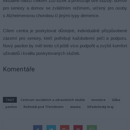
Aktuálně nabízí celkem 220 lůžek a provozuje dvě služby: domov
pro seniory a domov se zvláštním režimem, určený pro osoby
s Alzheimerovou chorobou či jinými typy demence.
Cílem centra je poskytovat důstojné, individuálně přizpůsobené
zázemí pro seniory, kteří potřebují každodenní péči a podporu.
Nový pavilon by měl tento cíl ještě více podpořit a zvýšit komfort
uživatelů i kvalitu poskytovaných služeb.
Komentáře
TAGY
Centrum sociálních a zdravotních služeb
investice
lůžka
pavilon
Rožmitál pod Třemšínem
stavba
Středočeský kraj