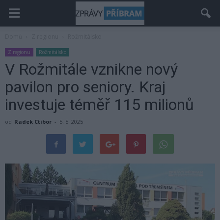
Domů
Z regionu
Rožmitálsko
Z regionu
Rožmitálsko
V Rožmitále vznikne nový
pavilon pro seniory. Kraj
investuje téměř 115 milionů
od
Radek Ctibor
-
5. 5. 2025