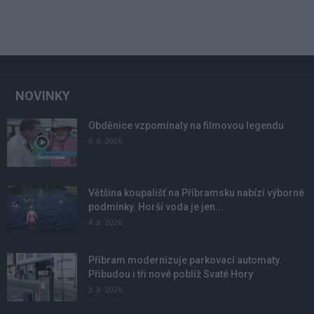
NOVINKY
Obděnice vzpomínaly na filmovou legendu
6. 8. 2026
Většina koupališť na Příbramsku nabízí výborné
podmínky. Horší voda je jen...
4. 8. 2026
Příbram modernizuje parkovací automaty.
Přibudou i tři nové poblíž Svaté Hory
3. 8. 2026