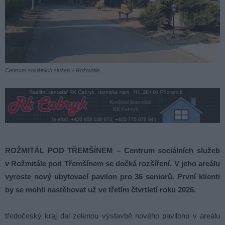
Centrum sociálních služeb v Rožmitále.
ROŽMITÁL POD TŘEMŠÍNEM – Centrum sociálních služeb
v Rožmitále pod Třemšínem se dočká rozšíření. V jeho areálu
vyroste nový ubytovací pavilon pro 36 seniorů. První klienti
by se mohli nastěhovat už ve třetím čtvrtletí roku 2026.
tředočeský kraj dal zelenou výstavbě nového pavilonu v areálu