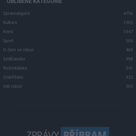
OBLÍBENÉ KATEGORIE
Zpravodajství
4756
Kultura
1302
Krimi
1047
Sport
500
O čem se mluví
469
Sedlčansko
398
Rožmitálsko
341
Dobříšsko
332
Váš názor
305