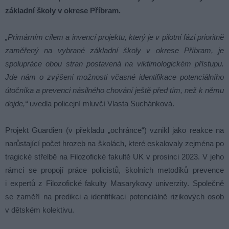
základní školy v okrese Příbram.
„Primárním cílem a invencí projektu, který je v pilotní fázi prioritně
zaměřený na vybrané základní školy v okrese Příbram, je
spolupráce obou stran postavená na viktimologickém přístupu.
Jde nám o zvýšení možnosti včasné identifikace potenciálního
útočníka a prevenci násilného chování ještě před tím, než k němu
dojde,“
uvedla policejní mluvčí Vlasta Suchánková.
Projekt Guardien (v překladu „ochránce“) vznikl jako reakce na
narůstající počet hrozeb na školách, které eskalovaly zejména po
tragické střelbě na Filozofické fakultě UK v prosinci 2023. V jeho
rámci se propojí práce policistů, školních metodiků prevence
i expertů z Filozofické fakulty Masarykovy univerzity. Společně
se zaměří na predikci a identifikaci potenciálně rizikových osob
v dětském kolektivu.