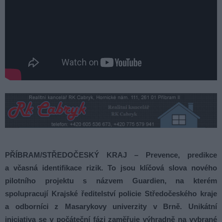
PŘÍBRAM/STŘEDOČESKÝ KRAJ – Prevence, predikce
a včasná identifikace rizik. To jsou klíčová slova nového
pilotního projektu s názvem Guardien, na kterém
spolupracují Krajské ředitelství policie Středočeského kraje
a odborníci z Masarykovy univerzity v Brně. Unikátní
iniciativa se v počáteční fázi zaměřuje výhradně na vybrané