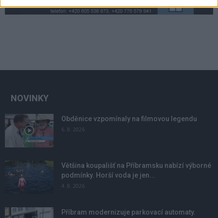
NOVINKY
Obděnice vzpomínaly na filmovou legendu
6. 8. 2026
Většina koupališť na Příbramsku nabízí výborné
podmínky. Horší voda je jen...
4. 8. 2026
Příbram modernizuje parkovací automaty.