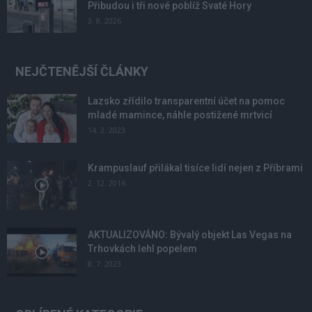
Přibudou i tři nové poblíž Svaté Hory
3. 8. 2026
NEJČTENĚJŠÍ ČLÁNKY
Lazsko zřídilo transparentní účet na pomoc
mladé mamince, náhle postižené mrtvicí
14. 2. 2023
Krampuslauf přilákal tisíce lidí nejen z Příbrami
2. 12. 2016
AKTUALIZOVÁNO: Bývalý objekt Las Vegas na
Trhovkách lehl popelem
8. 7. 2023