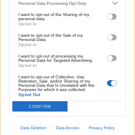
výborné podmínky. Horší voda je jen na
Personal Data Processing Opt Outs
Živohošti
Zpravodajství
I want to opt-out of the Sharing of my
personal data.
Příbram modernizuje parkovací automaty.
Opted In
Přibudou i tři nové poblíž Svaté Hory
I want to opt-out of the Sale of my
Zpravodajství
Personal Data.
Opted In
Středočeský kraj upravil pravidla soutěže.
I want to opt-out of processing my
Obce nově získají body i za předcházení
Personal Data for Targeted Advertising.
Opted In
vzniku odpadu
Zpravodajství
I want to opt-out of Collection, Use,
Retention, Sale, and/or Sharing of my
Personal Data that Is Unrelated with the
Purposes for which it was collected.
Opted Out
CONFIRM
Data Deletion
Data Access
Privacy Policy