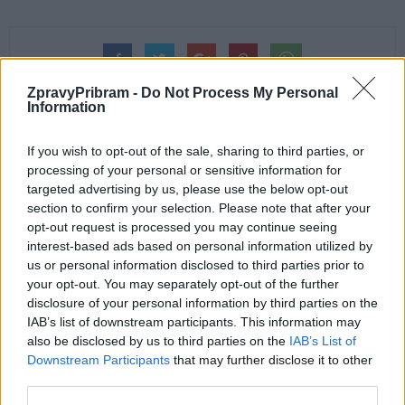
ZpravyPribram -
Do Not Process My Personal
Information
If you wish to opt-out of the sale, sharing to third parties, or
processing of your personal or sensitive information for
Předchozí článek
Následující článek
targeted advertising by us, please use the below opt-out
Turnaj v Beer Pongu pomohl
Fantova louka, střety zájmů
section to confirm your selection. Please note that after your
malé Elle
a nevýhodné pronájmy: Dubnové
opt-out request is processed you may continue seeing
zastupitelstvo pohledem
interest-based ads based on personal information utilized by
Václava Dvořáka
us or personal information disclosed to third parties prior to
your opt-out. You may separately opt-out of the further
disclosure of your personal information by third parties on the
SOUVISEJÍCÍ ČLÁNKY
IAB’s list of downstream participants. This information may
also be disclosed by us to third parties on the
IAB’s List of
VÍCE OD AUTORA
Downstream Participants
that may further disclose it to other
third parties.
Většina koupališť na Příbramsku nabízí