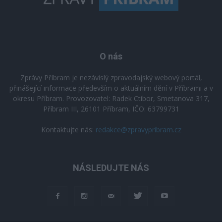
O nás
Zprávy Příbram je nezávislý zpravodajský webový portál,
přinášející informace především o aktuálním dění v Příbrami a v
okresu Příbram. Provozovatel: Radek Ctibor, Smetanova 317,
Příbram III, 26101 Příbram, IČO: 63799731
Kontaktujte nás:
redakce@zpravypribram.cz
NÁSLEDUJTE NÁS