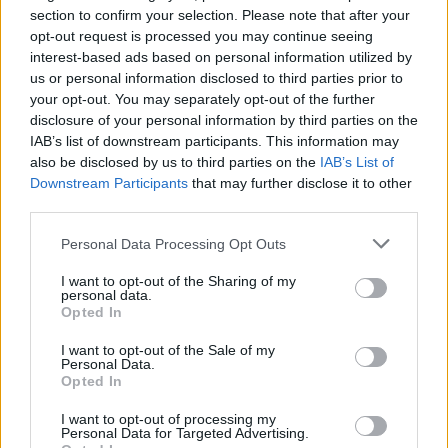
Většina koupališť na Příbramsku nabízí
section to confirm your selection. Please note that after your
výborné podmínky. Horší voda je jen na
opt-out request is processed you may continue seeing
Živohošti
Zpravodajství
interest-based ads based on personal information utilized by
us or personal information disclosed to third parties prior to
Příbram modernizuje parkovací automaty.
your opt-out. You may separately opt-out of the further
Přibudou i tři nové poblíž Svaté Hory
disclosure of your personal information by third parties on the
IAB’s list of downstream participants. This information may
Zpravodajství
also be disclosed by us to third parties on the
IAB’s List of
Downstream Participants
that may further disclose it to other
Středočeský kraj upravil pravidla soutěže.
third parties.
Obce nově získají body i za předcházení
vzniku odpadu
Zpravodajství
Personal Data Processing Opt Outs
I want to opt-out of the Sharing of my
personal data.
Opted In
I want to opt-out of the Sale of my
Personal Data.
Opted In
I want to opt-out of processing my
Personal Data for Targeted Advertising.