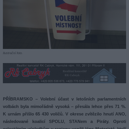
Ilustrační foto.
PŘÍBRAMSKO –
Volební účast v letošních parlamentních
volbách byla mimořádně vysoká – přesála lehce přes 71 %.
K urnám přišlo 65 430 voličů. V okrese zvítězilo hnutí ANO,
následované koalicí SPOLU, STANem a Piráty. Oproti
celostátním výsledkům v regionu uspěli lépe Motoristé, kteří