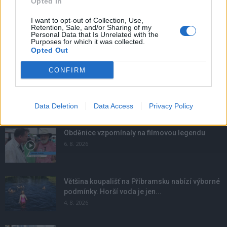
Opted In
I want to opt-out of Collection, Use,
Retention, Sale, and/or Sharing of my
Personal Data that Is Unrelated with the
Purposes for which it was collected.
Opted Out
CONFIRM
Data Deletion
Data Access
Privacy Policy
NOVINKY
Obděnice vzpomínaly na filmovou legendu
6. 8. 2026
Většina koupališť na Příbramsku nabízí výborné
podmínky. Horší voda je jen...
4. 8. 2026