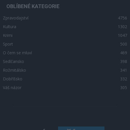
OBLÍBENÉ KATEGORIE
Zpravodajství
4756
Kultura
1302
Krimi
1047
Sport
500
O čem se mluví
469
Sedlčansko
398
Rožmitálsko
341
Dobříšsko
332
Váš názor
305