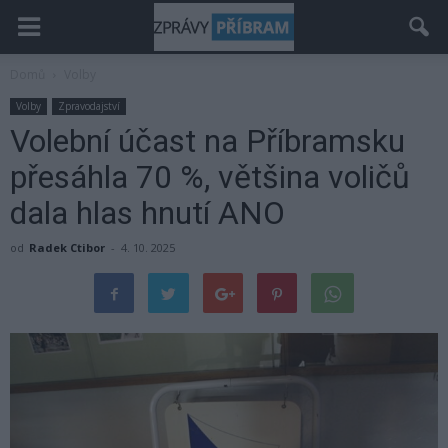
Domů
Volby
Volby
Zpravodajství
Volební účast na Příbramsku
přesáhla 70 %, většina voličů
dala hlas hnutí ANO
od
Radek Ctibor
-
4. 10. 2025