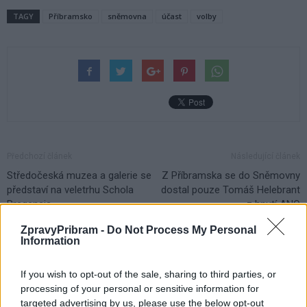
TAGY
Příbramsko
sněmovna
účast
volby
Předchozí článek
Následující článek
Středočeská muzea a galerie se
Z Příbramska se do Sněmovny
představí na veletrhu Schola
dostal pouze Tomáš Helebrant
Pragensis
z hnutí ANO
ZpravyPribram -
Do Not Process My Personal
Information
SOUVISEJÍCÍ ČLÁNKY
VÍCE OD AUTORA
If you wish to opt-out of the sale, sharing to third parties, or
processing of your personal or sensitive information for
targeted advertising by us, please use the below opt-out