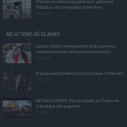
Příbram modernizuje parkovací automaty.
Přibudou i tři nové poblíž Svaté Hory
3. 8. 2026
NEJČTENĚJŠÍ ČLÁNKY
Lazsko zřídilo transparentní účet na pomoc
mladé mamince, náhle postižené mrtvicí
14. 2. 2023
Krampuslauf přilákal tisíce lidí nejen z Příbrami
2. 12. 2016
AKTUALIZOVÁNO: Bývalý objekt Las Vegas na
Trhovkách lehl popelem
8. 7. 2023