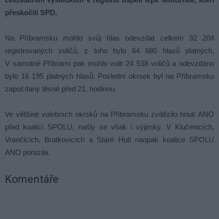
přeskočili SPD.
Na Příbramsku mohlo svůj hlas odevzdat celkem 92 204
registrovaných voličů, z toho bylo 64 680 hlasů platných.
V samotné Příbrami pak mohlo volit 24 538 voličů a odevzdáno
bylo 16 195 platných hlasů. Poslední okrsek byl na Příbramsku
započítaný těsně před 21. hodinou.
Ve většině volebních okrsků na Příbramsku zvítězilo hnutí ANO
před koalicí SPOLU, našly se však i výjimky. V Klučenicích,
Vrančicích, Bratkovicích a Staré Huti naopak koalice SPOLU
ANO porazila.
Komentáře