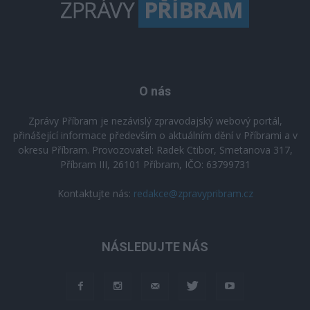
O nás
Zprávy Příbram je nezávislý zpravodajský webový portál,
přinášející informace především o aktuálním dění v Příbrami a v
okresu Příbram. Provozovatel: Radek Ctibor, Smetanova 317,
Příbram III, 26101 Příbram, IČO: 63799731
Kontaktujte nás:
redakce@zpravypribram.cz
NÁSLEDUJTE NÁS