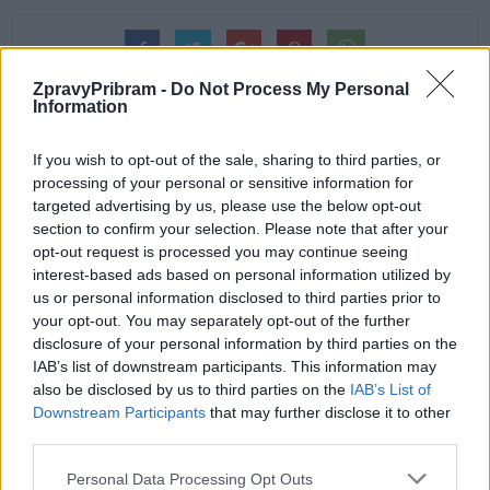
ZpravyPribram -
Do Not Process My Personal
Information
If you wish to opt-out of the sale, sharing to third parties, or
processing of your personal or sensitive information for
Předchozí článek
Následující článek
targeted advertising by us, please use the below opt-out
Říjen patří kyberbezpečnosti.
Volební účast na Příbramsku
section to confirm your selection. Please note that after your
Policie varuje před novými triky
přesáhla 70 %, většina voličů
opt-out request is processed you may continue seeing
podvodníků
dala hlas hnutí ANO
interest-based ads based on personal information utilized by
us or personal information disclosed to third parties prior to
your opt-out. You may separately opt-out of the further
SOUVISEJÍCÍ ČLÁNKY
disclosure of your personal information by third parties on the
IAB’s list of downstream participants. This information may
VÍCE OD AUTORA
also be disclosed by us to third parties on the
IAB’s List of
Downstream Participants
that may further disclose it to other
Většina koupališť na Příbramsku nabízí
third parties.
výborné podmínky. Horší voda je jen na
Živohošti
Personal Data Processing Opt Outs
Zpravodajství