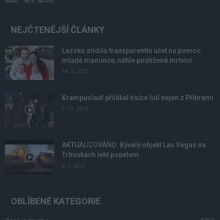
NEJČTENĚJŠÍ ČLÁNKY
Lazsko zřídilo transparentní účet na pomoc
mladé mamince, náhle postižené mrtvicí
14. 2. 2023
Krampuslauf přilákal tisíce lidí nejen z Příbrami
2. 12. 2016
AKTUALIZOVÁNO: Bývalý objekt Las Vegas na
Trhovkách lehl popelem
8. 7. 2023
OBLÍBENÉ KATEGORIE