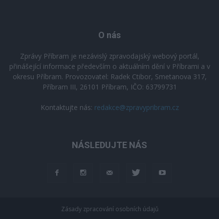
O nás
Zprávy Příbram je nezávislý zpravodajský webový portál,
přinášející informace především o aktuálním dění v Příbrami a v
okresu Příbram. Provozovatel: Radek Ctibor, Smetanova 317,
Příbram III, 26101 Příbram, IČO: 63799731
Kontaktujte nás:
redakce@zpravypribram.cz
NÁSLEDUJTE NÁS
Zásady zpracování osobních údajů