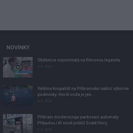
NOVINKY
Obděnice vzpomínaly na filmovou legendu
6. 8. 2026
Většina koupališť na Příbramsku nabízí výborné
podmínky. Horší voda je jen...
4. 8. 2026
Příbram modernizuje parkovací automaty.
Přibudou i tři nové poblíž Svaté Hory
3. 8. 2026