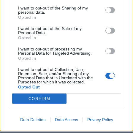
I want to opt-out of the Sharing of my
Příbram modernizuje parkovací automaty.
personal data.
Přibudou i tři nové poblíž Svaté Hory
Opted In
Zpravodajství
I want to opt-out of the Sale of my
Personal Data.
Opted In
Středočeský kraj upravil pravidla soutěže.
Obce nově získají body i za předcházení
I want to opt-out of processing my
vzniku odpadu
Personal Data for Targeted Advertising.
Zpravodajství
Opted In
I want to opt-out of Collection, Use,
Retention, Sale, and/or Sharing of my
Personal Data that Is Unrelated with the
Purposes for which it was collected.
Opted Out
CONFIRM
Data Deletion
Data Access
Privacy Policy