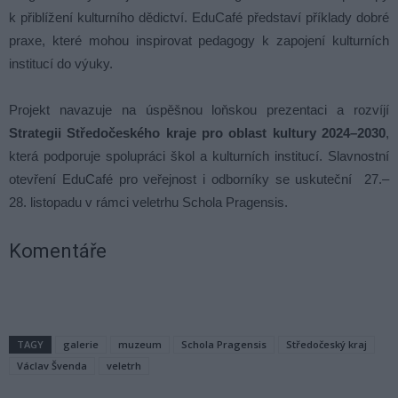
k přiblížení kulturního dědictví. EduCafé představí příklady dobré
praxe, které mohou inspirovat pedagogy k zapojení kulturních
institucí do výuky.
Projekt navazuje na úspěšnou loňskou prezentaci a rozvíjí
Strategii Středočeského kraje pro oblast kultury 2024–2030
,
která podporuje spolupráci škol a kulturních institucí. Slavnostní
otevření EduCafé pro veřejnost i odborníky se uskuteční 27.–
28. listopadu v rámci veletrhu Schola Pragensis.
Komentáře
TAGY
galerie
muzeum
Schola Pragensis
Středočeský kraj
Václav Švenda
veletrh