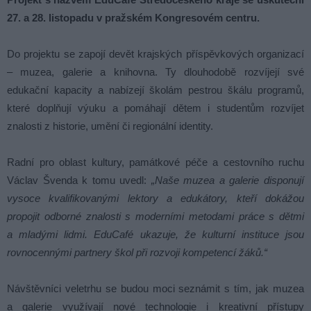
27. a 28. listopadu v pražském Kongresovém centru.
Do projektu se zapojí devět krajských příspěvkových organizací
– muzea, galerie a knihovna. Ty dlouhodobě rozvíjejí své
edukační kapacity a nabízejí školám pestrou škálu programů,
které doplňují výuku a pomáhají dětem i studentům rozvíjet
znalosti z historie, umění či regionální identity.
Radní pro oblast kultury, památkové péče a cestovního ruchu
Václav Švenda k tomu uvedl:
„Naše muzea a galerie disponují
vysoce kvalifikovanými lektory a edukátory, kteří dokážou
propojit odborné znalosti s moderními metodami práce s dětmi
a mladými lidmi. EduCafé ukazuje, že kulturní instituce jsou
rovnocennými partnery škol při rozvoji kompetencí žáků.“
Návštěvníci veletrhu se budou moci seznámit s tím, jak muzea
a galerie využívají nové technologie i kreativní přístupy