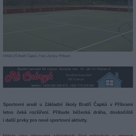
Hřiště ZŠ Bratří Čapků. Foto: Zprávy Příbram
Sportovní areál u Základní školy Bratří Čapků v Příbrami
letos čeká rozšíření. Přibude běžecká dráha, doskočiště
i další prvky pro nové sportovní aktivity.
Město jako zřizovatel základních škol pokračuje v obnově