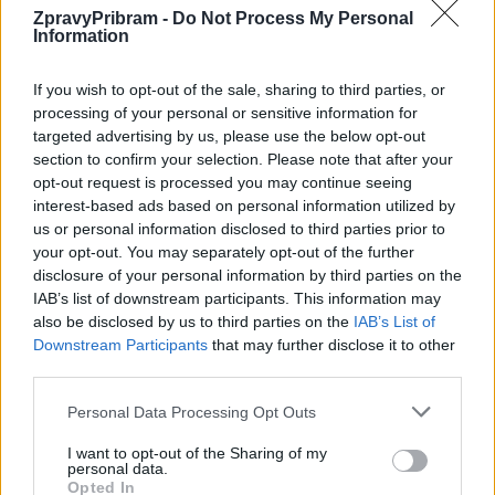
ZpravyPribram -
Do Not Process My Personal
Information
Předchozí článek
Následující článek
Závory pod Svatou Horou budí
U nehody se potkali náhodou.
If you wish to opt-out of the sale, sharing to third parties, or
emoce. Parkoviště zůstává
Dnes mají dozorci z Příbrami
processing of your personal or sensitive information for
prázdné
medaili
targeted advertising by us, please use the below opt-out
section to confirm your selection. Please note that after your
opt-out request is processed you may continue seeing
SOUVISEJÍCÍ ČLÁNKY
interest-based ads based on personal information utilized by
VÍCE OD AUTORA
us or personal information disclosed to third parties prior to
your opt-out. You may separately opt-out of the further
disclosure of your personal information by third parties on the
Většina koupališť na Příbramsku nabízí
IAB’s list of downstream participants. This information may
výborné podmínky. Horší voda je jen na
also be disclosed by us to third parties on the
IAB’s List of
Živohošti
Zpravodajství
Downstream Participants
that may further disclose it to other
third parties.
Příbram modernizuje parkovací automaty.
Personal Data Processing Opt Outs
Přibudou i tři nové poblíž Svaté Hory
Zpravodajství
I want to opt-out of the Sharing of my
personal data.
Opted In