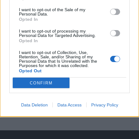
Středočeský kraj upravil pravidla soutěže.
Obce nově získají body i za předcházení
I want to opt-out of the Sale of my
Personal Data.
vzniku odpadu
Zpravodajství
Opted In
I want to opt-out of processing my
Personal Data for Targeted Advertising.
Opted In
I want to opt-out of Collection, Use,
Retention, Sale, and/or Sharing of my
Personal Data that Is Unrelated with the
Purposes for which it was collected.
Opted Out
CONFIRM
Data Deletion
Data Access
Privacy Policy