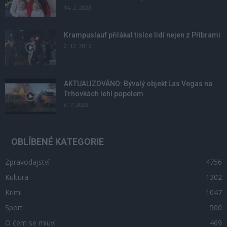
14. 2. 2023
Krampuslauf přilákal tisíce lidí nejen z Příbrami
2. 12. 2016
AKTUALIZOVÁNO: Bývalý objekt Las Vegas na
Trhovkách lehl popelem
8. 7. 2023
OBLÍBENÉ KATEGORIE
Zpravodajství
4756
Kultura
1302
Krimi
1047
Sport
500
O čem se mluví
469