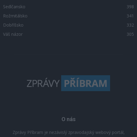
Sedlčansko
398
Rožmitálsko
341
Dobříšsko
332
Váš názor
305
O nás
Zprávy Příbram je nezávislý zpravodajský webový portál,