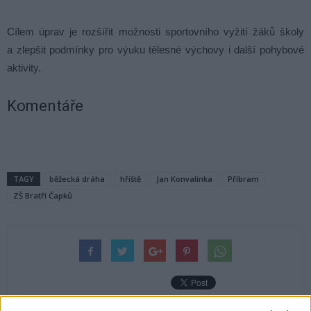
Cílem úprav je rozšířit možnosti sportovního vyžití žáků školy
a zlepšit podmínky pro výuku tělesné výchovy i další pohybové
aktivity.
Komentáře
TAGY
běžecká dráha
hřiště
Jan Konvalinka
Příbram
ZŠ Bratří Čapků