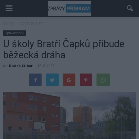
Domů
Zpravodajství
Zpravodajství
U školy Bratří Čapků přibude
běžecká dráha
od
Radek Ctibor
-
12. 2. 2026