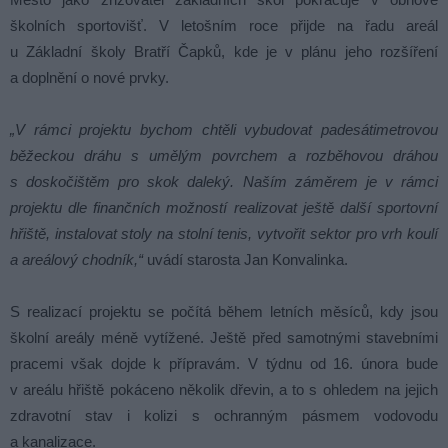
školních sportovišť. V letošním roce přijde na řadu areál
u Základní školy Bratří Čapků, kde je v plánu jeho rozšíření
a doplnění o nové prvky.
„V rámci projektu bychom chtěli vybudovat padesátimetrovou
běžeckou dráhu s umělým povrchem a rozběhovou dráhou
s doskočištěm pro skok daleký. Naším záměrem je v rámci
projektu dle finančních možností realizovat ještě další sportovní
hřiště, instalovat stoly na stolní tenis, vytvořit sektor pro vrh koulí
a areálový chodník,“
uvádí starosta Jan Konvalinka.
S realizací projektu se počítá během letních měsíců, kdy jsou
školní areály méně vytížené. Ještě před samotnými stavebními
pracemi však dojde k přípravám. V týdnu od 16. února bude
v areálu hřiště pokáceno několik dřevin, a to s ohledem na jejich
zdravotní stav i kolizi s ochranným pásmem vodovodu
a kanalizace.