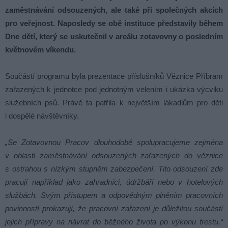
zaměstnávání odsouzených, ale také při společných akcích
pro veřejnost. Naposledy se obě instituce představily během
Dne dětí, který se uskutečnil v areálu zotavovny o posledním
květnovém víkendu.
Součástí programu byla prezentace příslušníků Věznice Příbram
zařazených k jednotce pod jednotným velením i ukázka výcviku
služebních psů. Právě ta patřila k největším lákadlům pro děti
i dospělé návštěvníky.
„Se Zotavovnou Pracov dlouhodobě spolupracujeme zejména
v oblasti zaměstnávání odsouzených zařazených do věznice
s ostrahou s nízkým stupněm zabezpečení. Tito odsouzení zde
pracují například jako zahradníci, údržbáři nebo v hotelových
službách. Svým přístupem a odpovědným plněním pracovních
povinností prokazují, že pracovní zařazení je důležitou součástí
jejich přípravy na návrat do běžného života po výkonu trestu,“