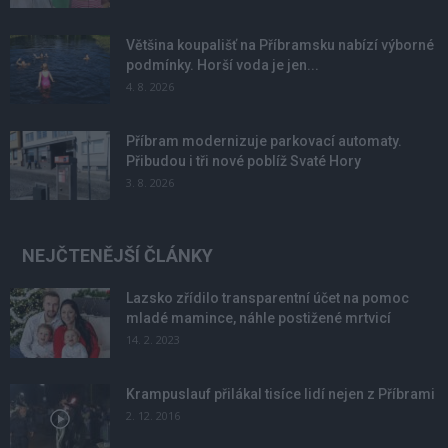
Většina koupališť na Příbramsku nabízí výborné
podmínky. Horší voda je jen...
4. 8. 2026
Příbram modernizuje parkovací automaty.
Přibudou i tři nové poblíž Svaté Hory
3. 8. 2026
NEJČTENĚJŠÍ ČLÁNKY
Lazsko zřídilo transparentní účet na pomoc
mladé mamince, náhle postižené mrtvicí
14. 2. 2023
Krampuslauf přilákal tisíce lidí nejen z Příbrami
2. 12. 2016