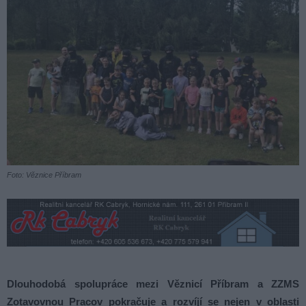
Foto: Věznice Příbram
Dlouhodobá spolupráce mezi Věznicí Příbram a ZZMS
Zotavovnou Pracov pokračuje a rozvíjí se nejen v oblasti