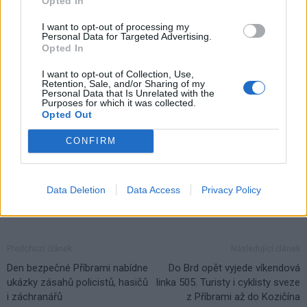
Opted In
Komentáře
I want to opt-out of processing my
Personal Data for Targeted Advertising.
Opted In
I want to opt-out of Collection, Use,
Retention, Sale, and/or Sharing of my
TAGY
Den dětí
Pacov
spolupráce
Věznice Příbram
Personal Data that Is Unrelated with the
Purposes for which it was collected.
zotavovna
Opted Out
CONFIRM
Data Deletion
Data Access
Privacy Policy
Předchozí článek
Následující článek
Den bezpečné Příbrami nabídne
Do Brd opět vyjede víkendová
ukázky zásahů policistů, hasičů
linka 505. Turisty i cyklisty sveze
i záchranářů
z Příbrami až do Kozičína