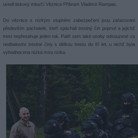
uvedl tiskový mluvčí Věznice Příbram Vladimír Rampas.
Do věznice s nízkým stupněm zabezpečení jsou zařazováni
především pachatelé, kteří spáchali trestný čin poprvé a jejichž
trest nepřesahuje jeden rok. Patří sem také osoby odsouzené za
nedbalostní trestné činy s délkou trestu do tří let, u nichž byla
vyhodnocena nízká míra rizika.