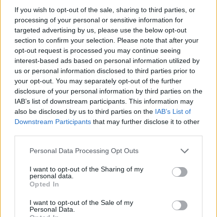
If you wish to opt-out of the sale, sharing to third parties, or
zaměstnávání odsouzených, ale také při budování vztahů
processing of your personal or sensitive information for
s veřejností a prezentaci práce vězeňské služby.
targeted advertising by us, please use the below opt-out
section to confirm your selection. Please note that after your
opt-out request is processed you may continue seeing
interest-based ads based on personal information utilized by
us or personal information disclosed to third parties prior to
your opt-out. You may separately opt-out of the further
disclosure of your personal information by third parties on the
IAB’s list of downstream participants. This information may
also be disclosed by us to third parties on the
IAB’s List of
Downstream Participants
that may further disclose it to other
third parties.
Personal Data Processing Opt Outs
I want to opt-out of the Sharing of my
personal data.
Opted In
I want to opt-out of the Sale of my
Foto: Věznice Příbram
Personal Data.