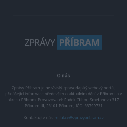
O nás
Zprávy Příbram je nezávislý zpravodajský webový portál,
přinášející informace především o aktuálním dění v Příbrami a v
okresu Příbram. Provozovatel: Radek Ctibor, Smetanova 317,
Příbram III, 26101 Příbram, IČO: 63799731
Kontaktujte nás:
redakce@zpravypribram.cz