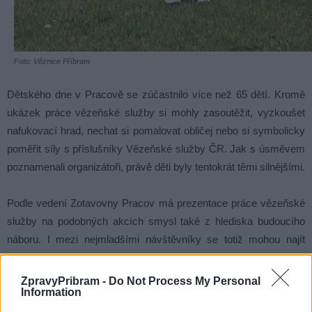
Foto: Věznice Příbram
Dětského dne v Pracově se zúčastnilo více než 65 dětí. Kromě
ukázek práce vězeňské služby si mohly zasoutěžit, vyzkoušet
nafukovací hrad, nechat si pomalovat obličej nebo si symbolicky
poměřit síly s příslušníky Vězeňské služby ČR. Jak s úsměvem
poznamenali organizátoři, právě děti byly tentokrát těmi silnějšími.
Podle vedení Zotavovny Pracov má prezentace práce vězeňské
služby na podobných akcích smysl také z hlediska budoucího
náboru. I mezi nejmladšími návštěvníky se totiž mohou najít
budoucí zaměstnanci nebo příslušníci bezpečnostního sboru.
ZpravyPribram -
Do Not Process My Personal
Information
Společné aktivity Věznice Příbram a Zotavovny Pracov tak
ukazují, že spolupráce může přinášet výsledky nejen v oblasti