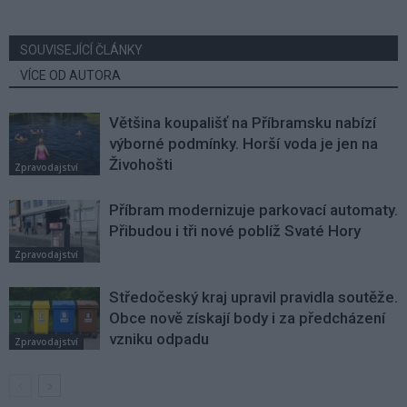
SOUVISEJÍCÍ ČLÁNKY
VÍCE OD AUTORA
Většina koupališť na Příbramsku nabízí
výborné podmínky. Horší voda je jen na
Živohošti
Zpravodajství
Příbram modernizuje parkovací automaty.
Přibudou i tři nové poblíž Svaté Hory
Zpravodajství
Středočeský kraj upravil pravidla soutěže.
Obce nově získají body i za předcházení
vzniku odpadu
Zpravodajství