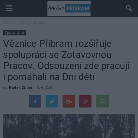
Domů
Zpravodajství
Zpravodajství
Věznice Příbram rozšiřuje
spolupráci se Zotavovnou
Pracov. Odsouzení zde pracují
i pomáhali na Dni dětí
od
Radek Ctibor
-
3. 6. 2026