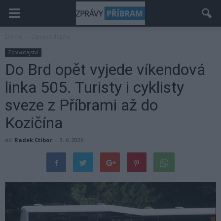
Domů
Zpravodajství
Zpravodajství
Do Brd opět vyjede víkendová
linka 505. Turisty i cyklisty
sveze z Příbrami až do
Kozičína
od
Radek Ctibor
-
3. 6. 2026