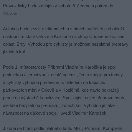
Provoz linky bude zahájen v sobotu 6. června a potrvá do
13. září.
Autobus bude jezdit o víkendech a státních svátcích a obslouží
nástupní místa v Orlově a Kozičíně na okraji Chráněné krajinné
oblasti Brdy. Výhodou pro cyklisty je možnost bezplatné přepravy
jízdních kol.
Podle 1. místostarosty Příbrami Vladimíra Karpíška je spoj
praktickou alternativou k cestě autem. „Tento spoj je pro turisty
a cyklisty výhodou především s ohledem na kapacitu
parkovacích míst v Orlově a v Kozičíně, kde navíc pokračují
práce na výstavbě kanalizace. Spoj zajistí nejen přepravu osob,
ale také bezplatnou přepravu jízdních kol. Výhodou je také
návaznost na dálkové spoje,“ uvedl Vladimír Karpíšek.
Jízdné se hradí podle platného tarifu MHD Příbram. Kompletní