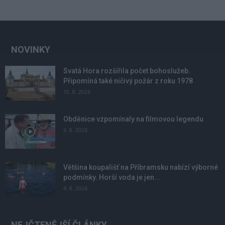
NOVINKY
Svatá Hora rozšířila počet bohoslužeb.
Připomíná také ničivý požár z roku 1978
10. 8. 2026
Obděnice vzpomínaly na filmovou legendu
6. 8. 2026
Většina koupališť na Příbramsku nabízí výborné
podmínky. Horší voda je jen...
4. 8. 2026
NEJČTENĚJŠÍ ČLÁNKY