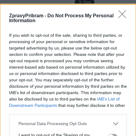
ZpravyPribram -
Do Not Process My Personal
Information
Předchozí článek
Následující článek
Věznice Příbram rozšiřuje
Poklad z Hrachova odhaluje
If you wish to opt-out of the sale, sharing to third parties, or
spolupráci se Zotavovnou
příběh doby třicetileté války
processing of your personal or sensitive information for
Pracov. Odsouzení zde pracují
targeted advertising by us, please use the below opt-out
i pomáhali na Dni dětí
section to confirm your selection. Please note that after your
opt-out request is processed you may continue seeing
interest-based ads based on personal information utilized by
us or personal information disclosed to third parties prior to
SOUVISEJÍCÍ ČLÁNKY
your opt-out. You may separately opt-out of the further
VÍCE OD AUTORA
disclosure of your personal information by third parties on the
IAB’s list of downstream participants. This information may
Svatá Hora rozšířila počet bohoslužeb.
also be disclosed by us to third parties on the
IAB’s List of
Downstream Participants
that may further disclose it to other
Připomíná také ničivý požár z roku 1978
third parties.
Zpravodajství
Personal Data Processing Opt Outs
Většina koupališť na Příbramsku nabízí
výborné podmínky. Horší voda je jen na
I want to opt-out of the Sharing of my