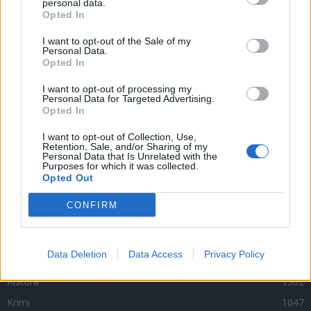
personal data.
Opted In
Lazsko zřídilo transparentní účet na pomoc
mladé mamince, náhle postižené mrtvicí
I want to opt-out of the Sale of my
14. 2. 2023
Personal Data.
Opted In
Krampuslauf přilákal tisíce lidí nejen z Příbrami
I want to opt-out of processing my
Personal Data for Targeted Advertising.
2. 12. 2016
Opted In
I want to opt-out of Collection, Use,
Retention, Sale, and/or Sharing of my
AKTUALIZOVÁNO: Bývalý objekt Las Vegas na
Personal Data that Is Unrelated with the
Purposes for which it was collected.
Trhovkách lehl popelem
Opted Out
8. 7. 2023
CONFIRM
OBLÍBENÉ KATEGORIE
Data Deletion
Data Access
Privacy Policy
Zpravodajství
4756
Kultura
1302
Krimi
1047