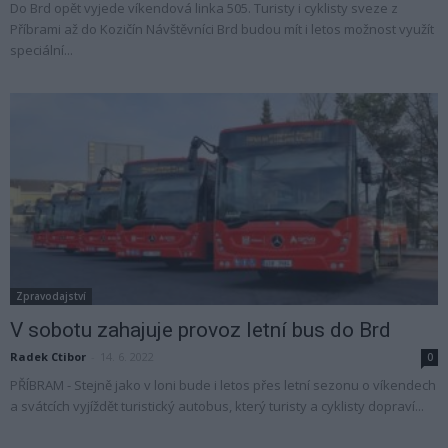
Do Brd opět vyjede víkendová linka 505. Turisty i cyklisty sveze z
Příbrami až do Kozičín Návštěvníci Brd budou mít i letos možnost využít
speciální...
Zpravodajství
V sobotu zahajuje provoz letní bus do Brd
Radek Ctibor
-
14. 6. 2022
0
PŘÍBRAM - Stejně jako v loni bude i letos přes letní sezonu o víkendech
a svátcích vyjíždět turistický autobus, který turisty a cyklisty dopraví...