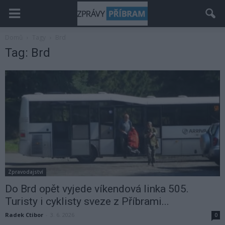
Domů
Tagy
Brd
Tag: Brd
Zpravodajství
Do Brd opět vyjede víkendová linka 505.
Turisty i cyklisty sveze z Příbrami...
Radek Ctibor
-
3. 6. 2026
0