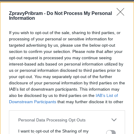
ZpravyPribram -
Do Not Process My Personal
Information
NOVINKY
If you wish to opt-out of the sale, sharing to third parties, or
Obděnice vzpomínaly na filmovou legendu
processing of your personal or sensitive information for
6. 8. 2026
targeted advertising by us, please use the below opt-out
section to confirm your selection. Please note that after your
opt-out request is processed you may continue seeing
interest-based ads based on personal information utilized by
Většina koupališť na Příbramsku nabízí výborné
us or personal information disclosed to third parties prior to
podmínky. Horší voda je jen...
your opt-out. You may separately opt-out of the further
4. 8. 2026
disclosure of your personal information by third parties on the
IAB’s list of downstream participants. This information may
also be disclosed by us to third parties on the
IAB’s List of
Příbram modernizuje parkovací automaty.
Přibudou i tři nové poblíž Svaté Hory
Downstream Participants
that may further disclose it to other
third parties.
3. 8. 2026
Personal Data Processing Opt Outs
NEJČTENĚJŠÍ ČLÁNKY
I want to opt-out of the Sharing of my