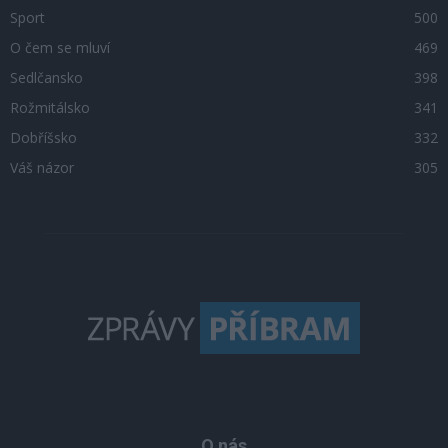
Sport
500
O čem se mluví
469
Sedlčansko
398
Rožmitálsko
341
Dobříšsko
332
Váš názor
305
O nás