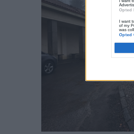
I want 
Advertis
Opted 
I want t
of my P
was col
Opted 