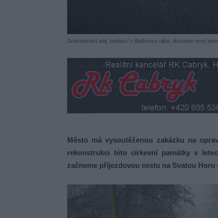
Svatohorská alej, vedoucí z Balbínovy ulice, dostatne nový pov
Město má vysoutěženou zakázku na opravu
rekonstrukci této církevní památky v lete
začneme příjezdovou cestu na Svatou Horu 