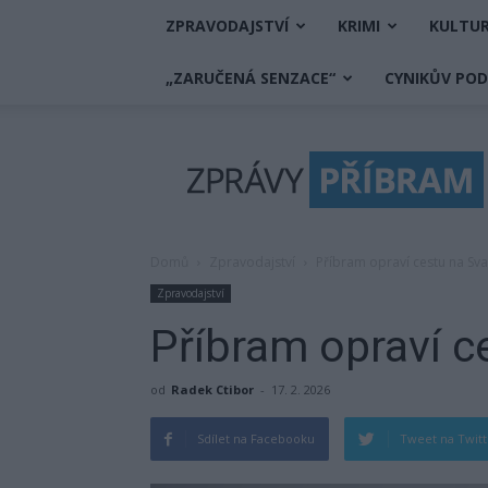
ZPRAVODAJSTVÍ
KRIMI
KULTU
„ZARUČENÁ SENZACE“
CYNIKŮV PO
Zprávy
Příbram
Domů
Zpravodajství
Příbram opraví cestu na Sv
Zpravodajství
Příbram opraví c
od
Radek Ctibor
-
17. 2. 2026
Sdílet na Facebooku
Tweet na Twit