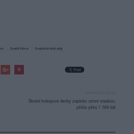
am
Svatá Hora
Svatohorská alej
Následující článek
Školní hokejové derby zaplnilo zimní stadion,
přišlo přes 1 500 lidí