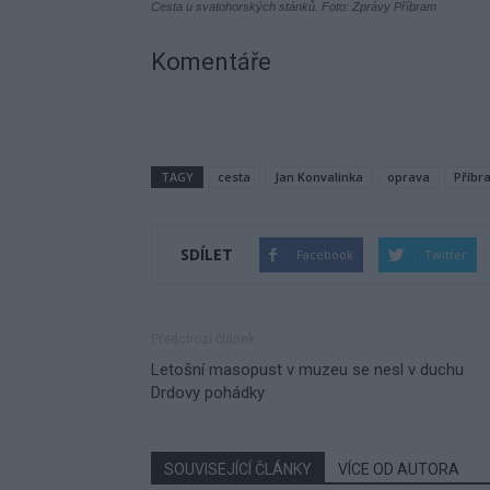
Cesta u svatohorských stánků. Foto: Zprávy Příbram
Komentáře
TAGY
cesta
Jan Konvalinka
oprava
Příbr
SDÍLET
Facebook
Twitter
Předchozí článek
Letošní masopust v muzeu se nesl v duchu
Drdovy pohádky
SOUVISEJÍCÍ ČLÁNKY
VÍCE OD AUTORA