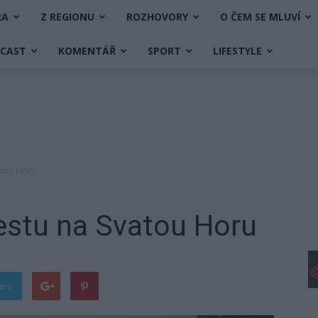
RA
Z REGIONU
ROZHOVORY
O ČEM SE MLUVÍ
DCAST
KOMENTÁŘ
SPORT
LIFESTYLE
atou Horu
estu na Svatou Horu
teru