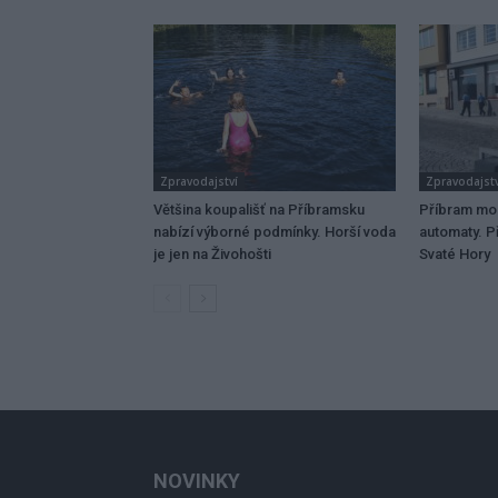
Zpravodajství
Zpravodajstv
Většina koupališť na Příbramsku
Příbram mo
nabízí výborné podmínky. Horší voda
automaty. Př
je jen na Živohošti
Svaté Hory
NOVINKY