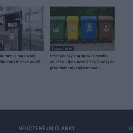
í
Zpravodajství
dernizuje parkovací
Středočeský kraj upravil pravidla
ibudou i tři nové poblíž
soutěže. Obce nově získají body i za
předcházení vzniku odpadu
NEJČTENĚJŠÍ ČLÁNKY
O