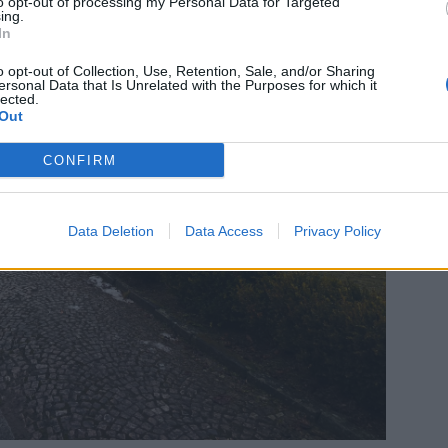
to opt-out of processing my Personal Data for Targeted
ing.
In
o opt-out of Collection, Use, Retention, Sale, and/or Sharing
ersonal Data that Is Unrelated with the Purposes for which it
lected.
Out
CONFIRM
Data Deletion
Data Access
Privacy Policy