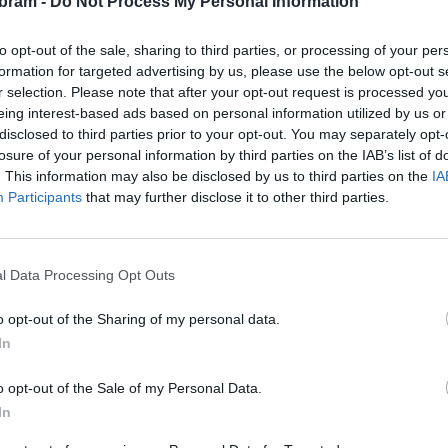
bram -
Do Not Process My Personal Information
to opt-out of the sale, sharing to third parties, or processing of your per
i i zástupci Svaté Hory o možnosti opravy cesty podél
formation for targeted advertising by us, please use the below opt-out s
ě s panem farářem také o tom, že by práce mohla některá
r selection. Please note that after your opt-out request is processed y
eing interest-based ads based on personal information utilized by us or
a, že když už bude mít dodavatel při opravě aleje na místě
disclosed to third parties prior to your opt-out. You may separately opt-
pravu této cesty u něj, i když víme, že nyní nemá mnoho
losure of your personal information by third parties on the IAB’s list of
bramský starosta Jan Konvalinka s tím, že jednání v tomto
. This information may also be disclosed by us to third parties on the
IA
Participants
that may further disclose it to other third parties.
 neshodují všichni zastupitelé.
„Pokud to ale dává smysl,
y podle něj mohlo přispět například formou daru na opravu
l Data Processing Opt Outs
aří vyjednat výhodnou cenu a Svatá Hora město o pomoc
o opt-out of the Sharing of my personal data.
l.
In
o opt-out of the Sale of my Personal Data.
In