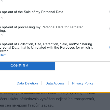
In
o opt-out of the Sale of my Personal Data.
In
to opt-out of processing my Personal Data for Targeted
ing.
In
o opt-out of Collection, Use, Retention, Sale, and/or Sharing
ersonal Data that Is Unrelated with the Purposes for which it
lected.
Out
CONFIRM
Data Deletion
Data Access
Privacy Policy
, pedagogů a fanoušků. Zaplněné tribuny vytvořily kulisu,
čení utkání následovalo vyhlášení nejlepších transparentů,
dání cen nejlepším hráčům zápasu.