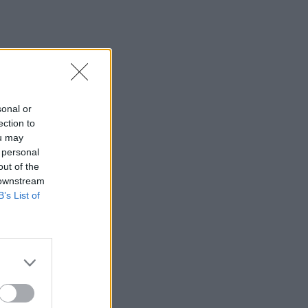
sonal or
ection to
ou may
 personal
out of the
 downstream
B’s List of