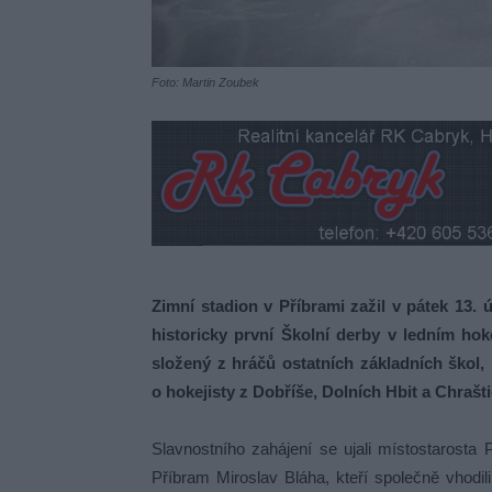
Foto: Martin Zoubek
Zimní stadion v Příbrami zažil v pátek 13
historicky první Školní derby v ledním hok
složený z hráčů ostatních základních škol, 
o hokejisty z Dobříše, Dolních Hbit a Chrašti
Slavnostního zahájení se ujali místostarosta
Příbram Miroslav Bláha, kteří společně vhodi