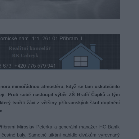
. února mimořádnou atmosféru, když se tam uskutečnilo
eji. Proti sobě nastoupil výběr ZŠ Bratří Čapků a tým
který tvořili žáci z většiny příbramských škol doplnění
c.
 Příbrami Miroslav Peterka a generální manažer HC Baník
li čestné buly. Samotné utkání nabídlo divákům vyrovnaný