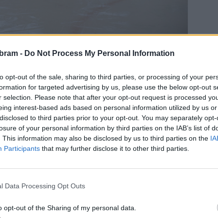
bram -
Do Not Process My Personal Information
to opt-out of the sale, sharing to third parties, or processing of your per
formation for targeted advertising by us, please use the below opt-out s
 led vyjel Bruslařský klub Příbram a druhou pauzu vyplnila
r selection. Please note that after your opt-out request is processed y
teré triumfoval tým „Svět“. Atmosféru navíc dotvářely
eing interest-based ads based on personal information utilized by us or
 byli po utkání oceněni stejně jako nejrychlejší účastníci
disclosed to third parties prior to your opt-out. You may separately opt-
losure of your personal information by third parties on the IAB’s list of
. This information may also be disclosed by us to third parties on the
IA
Participants
that may further disclose it to other third parties.
l Data Processing Opt Outs
o opt-out of the Sharing of my personal data.