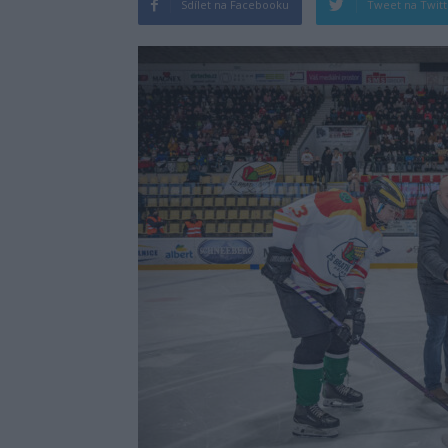
Sdílet na Facebooku
Tweet na Twit