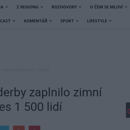
RA
Z REGIONU
ROZHOVORY
O ČEM SE MLUVÍ
DCAST
KOMENTÁŘ
SPORT
LIFESTYLE
stadion, přišlo přes 1 500 lidí
derby zaplnilo zimní
es 1 500 lidí