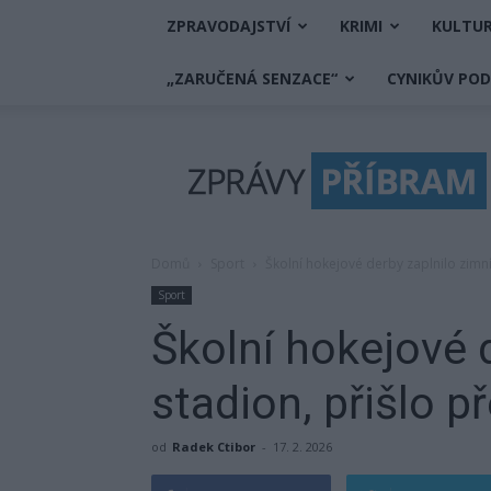
ZPRAVODAJSTVÍ
KRIMI
KULTU
„ZARUČENÁ SENZACE“
CYNIKŮV PO
Zprávy
Příbram
Domů
Sport
Školní hokejové derby zaplnilo zimní 
Sport
Školní hokejové 
stadion, přišlo př
od
Radek Ctibor
-
17. 2. 2026