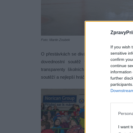
ZpravyPri
Foto: Martin Zoubek
If you wish 
sensitive in
O přestávkách se diváci rozhodně nenudili. Na
confirm you
dovednostní soutěž v rychlobruslení, ve k
continue se
transparenty školních fanoušků, jejichž autoři
information 
soutěží a nejlepší hráči zápasu.
further disc
participants
Downstream 
Persona
I want t