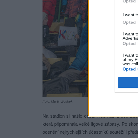
Opted 
I want t
Opted 
I want 
Advertis
Opted 
I want t
of my P
was col
Opted 
Foto: Martin Zoubek
Na stadion si našlo cestu více než 1 500 žáků
která připomínala velké ligové zápasy. Po skon
ocenění nejrychlejších účastníků soutěží i pře