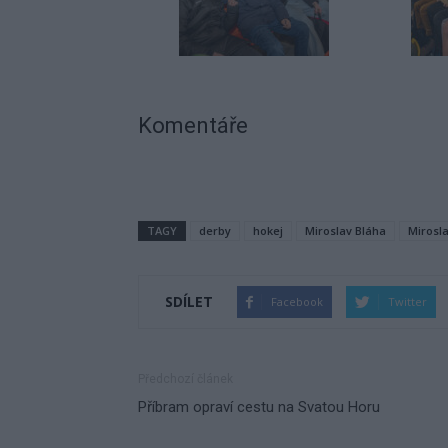
Komentáře
TAGY
derby
hokej
Miroslav Bláha
Mirosl
SDÍLET
Facebook
Twitter
Předchozí článek
Příbram opraví cestu na Svatou Horu