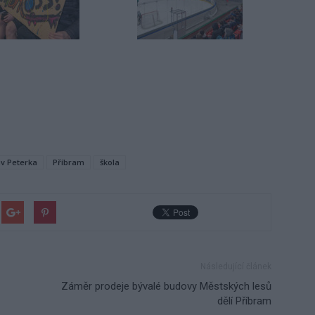
av Peterka
Příbram
škola
Následující článek
Záměr prodeje bývalé budovy Městských lesů
dělí Příbram