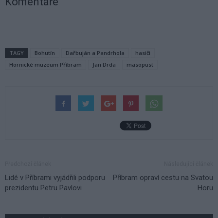
Komentáře
TAGY
Bohutín
Dařbuján a Pandrhola
hasiči
Hornické muzeum Příbram
Jan Drda
masopust
Předchozí článek
Následující článek
Lidé v Příbrami vyjádřili podporu
Příbram opraví cestu na Svatou
prezidentu Petru Pavlovi
Horu