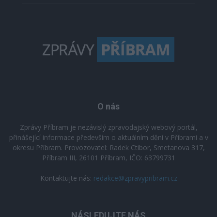
O nás
Zprávy Příbram je nezávislý zpravodajský webový portál,
přinášející informace především o aktuálním dění v Příbrami a v
okresu Příbram. Provozovatel: Radek Ctibor, Smetanova 317,
Příbram III, 26101 Příbram, IČO: 63799731
Kontaktujte nás:
redakce@zpravypribram.cz
NÁSLEDUJTE NÁS