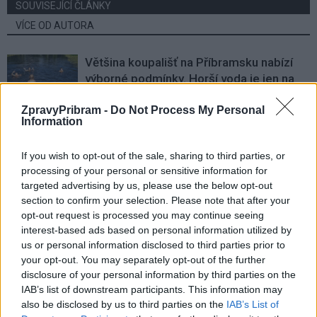
SOUVISEJÍCÍ ČLÁNKY
VÍCE OD AUTORA
Většina koupališť na Příbramsku nabízí
výborné podmínky. Horší voda je jen na
Živohošti
Zpravodajství
ZpravyPribram -
Do Not Process My Personal
Information
Příbram modernizuje parkovací automaty.
Přibudou i tři nové poblíž Svaté Hory
If you wish to opt-out of the sale, sharing to third parties, or
Zpravodajství
processing of your personal or sensitive information for
targeted advertising by us, please use the below opt-out
Středočeský kraj upravil pravidla soutěže.
section to confirm your selection. Please note that after your
Obce nově získají body i za předcházení
opt-out request is processed you may continue seeing
vzniku odpadu
interest-based ads based on personal information utilized by
Zpravodajství
us or personal information disclosed to third parties prior to
your opt-out. You may separately opt-out of the further
disclosure of your personal information by third parties on the
IAB’s list of downstream participants. This information may
also be disclosed by us to third parties on the
IAB’s List of