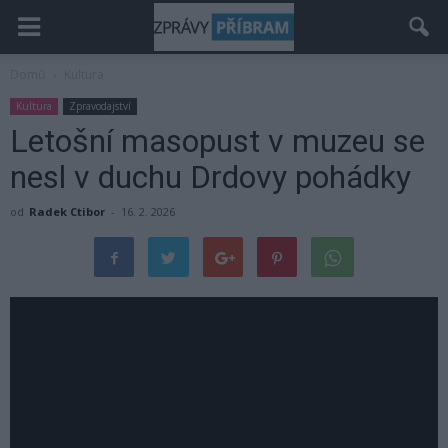
Domů
Kultura
Kultura
Zpravodajství
Letošní masopust v muzeu se
nesl v duchu Drdovy pohádky
od
Radek Ctibor
-
16. 2. 2026