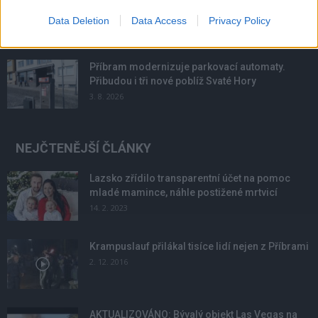
podmínky. Horší voda je jen...
Data Deletion
Data Access
Privacy Policy
4. 8. 2026
Příbram modernizuje parkovací automaty.
Přibudou i tři nové poblíž Svaté Hory
3. 8. 2026
NEJČTENĚJŠÍ ČLÁNKY
Lazsko zřídilo transparentní účet na pomoc
mladé mamince, náhle postižené mrtvicí
14. 2. 2023
Krampuslauf přilákal tisíce lidí nejen z Příbrami
2. 12. 2016
AKTUALIZOVÁNO: Bývalý objekt Las Vegas na