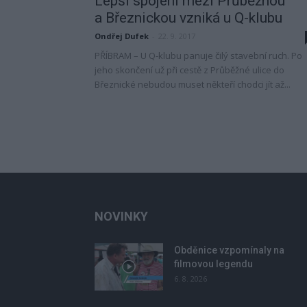
Lepší spojení mezi Průběžnou
a Březnickou vzniká u Q-klubu
Ondřej Dufek
-
22. 9. 2017
PŘÍBRAM – U Q-klubu panuje čilý stavební ruch. Po
jeho skončení už při cestě z Průběžné ulice do
Březnické nebudou muset někteří chodci jít až...
NOVINKY
Obděnice vzpomínaly na
filmovou legendu
6. 8. 2026