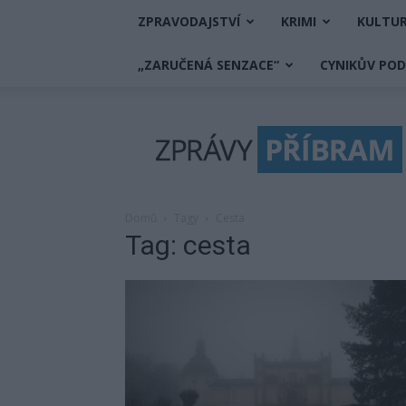
ZPRAVODAJSTVÍ
KRIMI
KULTU
„ZARUČENÁ SENZACE“
CYNIKŮV PO
Zprávy
Příbram
Domů
Tagy
Cesta
Tag: cesta