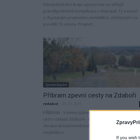
Středočeského kraje upozornila na zítřejší
pravděpodobné komplikace v dopravě. Ty souvisí
s chystaným protestem zemědělců, ohlášeným na
pondělí 19. února. Projevit...
Zpravodajství
Příbram zpevní cesty na Zdaboři
redakce
-
26. 10. 2021
PŘÍBRAM - V tomto týdnu bude zahájeno zpevňová
cest v oblasti Zdaboře - Drkolnova. Projekt se týká
ZpravyPri
zhruba dvoukilometrové cesty. Práce na pokládce
recyklátu v...
If you wish 