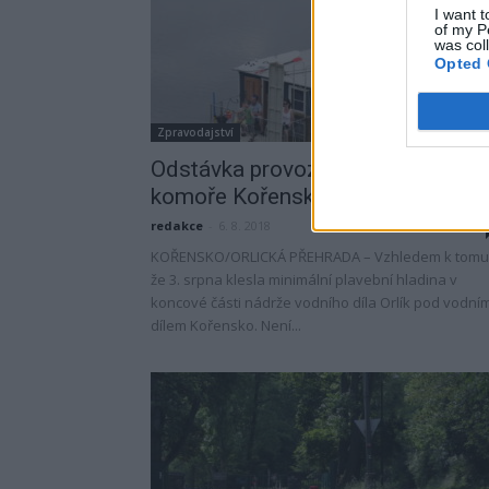
I want t
of my P
was col
Opted 
Zpravodajství
Odstávka provozu na plavební
komoře Kořensko
redakce
-
6. 8. 2018
KOŘENSKO/ORLICKÁ PŘEHRADA – Vzhledem k tomu
že 3. srpna klesla minimální plavební hladina v
koncové části nádrže vodního díla Orlík pod vodní
dílem Kořensko. Není...