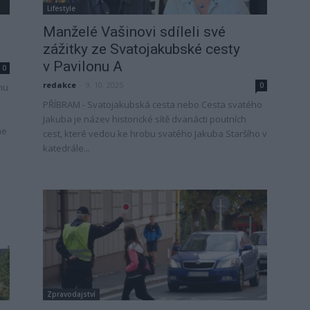
Lifestyle
Manželé Vašinovi sdíleli své
zážitky ze Svatojakubské cesty
v Pavilonu A
0
redakce
-
9. 10. 2025
0
hu
PŘÍBRAM - Svatojakubská cesta nebo Cesta svatého
Jakuba je název historické sítě dvanácti poutních
me
cest, které vedou ke hrobu svatého Jakuba Staršího v
e
katedrále...
Zpravodajství