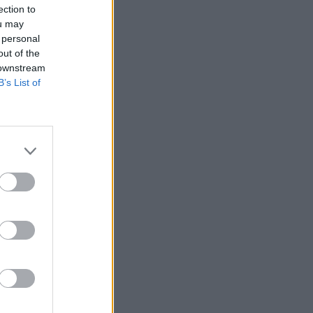
ection to
ou may
 personal
out of the
 downstream
B’s List of