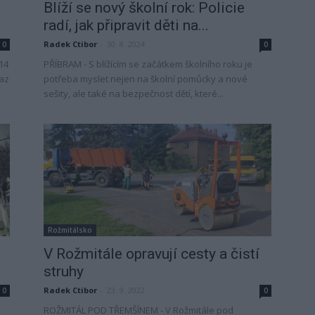
Blíží se nový školní rok: Policie
radí, jak připravit děti na...
Radek Ctibor
-
30. 8. 2024
0
0
14
PŘÍBRAM - S blížícím se začátkem školního roku je
raz
potřeba myslet nejen na školní pomůcky a nové
sešity, ale také na bezpečnost dětí, které...
Rožmitálsko
V Rožmitále opravují cesty a čistí
struhy
Radek Ctibor
-
23. 9. 2022
0
0
ROŽMITÁL POD TŘEMŠÍNEM - V Rožmitále pod