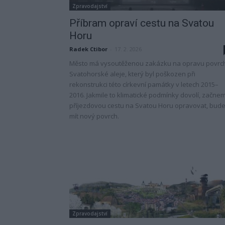
Zpravodajství
Příbram opraví cestu na Svatou
Horu
Radek Ctibor
-
17. 2. 2026
Město má vysoutěženou zakázku na opravu povrc
Svatohorské aleje, který byl poškozen při
rekonstrukci této církevní památky v letech 2015–
2016. Jakmile to klimatické podmínky dovolí, začne
příjezdovou cestu na Svatou Horu opravovat, bud
mít nový povrch.
Zpravodajství