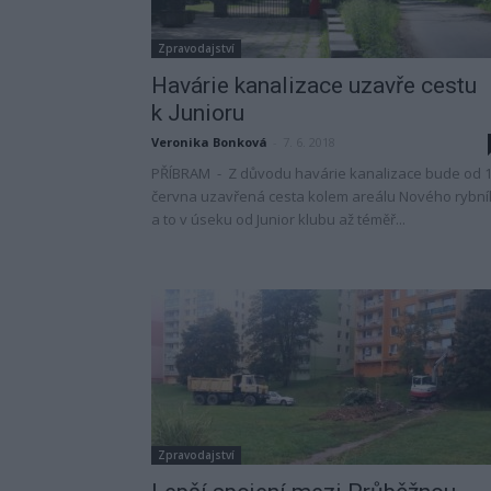
Zpravodajství
Havárie kanalizace uzavře cestu
k Junioru
Veronika Bonková
-
7. 6. 2018
PŘÍBRAM - Z důvodu havárie kanalizace bude od 1
června uzavřená cesta kolem areálu Nového rybní
a to v úseku od Junior klubu až téměř...
Zpravodajství