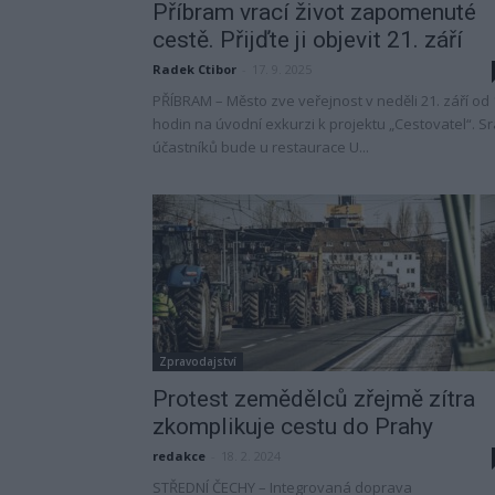
Příbram vrací život zapomenuté
cestě. Přijďte ji objevit 21. září
Radek Ctibor
-
17. 9. 2025
PŘÍBRAM – Město zve veřejnost v neděli 21. září od 
hodin na úvodní exkurzi k projektu „Cestovatel“. S
účastníků bude u restaurace U...
Zpravodajství
Protest zemědělců zřejmě zítra
zkomplikuje cestu do Prahy
redakce
-
18. 2. 2024
STŘEDNÍ ČECHY – Integrovaná doprava