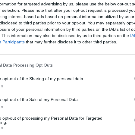
formation for targeted advertising by us, please use the below opt-out s
r selection. Please note that after your opt-out request is processed y
eing interest-based ads based on personal information utilized by us or
disclosed to third parties prior to your opt-out. You may separately opt-
losure of your personal information by third parties on the IAB’s list of
. This information may also be disclosed by us to third parties on the
IA
Participants
that may further disclose it to other third parties.
Zpravodajství
Lesní divadlo čeká oprava
l Data Processing Opt Outs
přístupové cesty
Martin Poulíček
-
21. 7. 2019
0
o opt-out of the Sharing of my personal data.
In
0
PODLESÍ - Příbramské divadlo oslaví letos šedesát let
existence, ovšem Lesní divadlo Skalka v nedalekém
Podlesí, které je v posledních letech využívané i
o opt-out of the Sale of my Personal Data.
příbramským...
ní
In
...
to opt-out of processing my Personal Data for Targeted
ing.
In