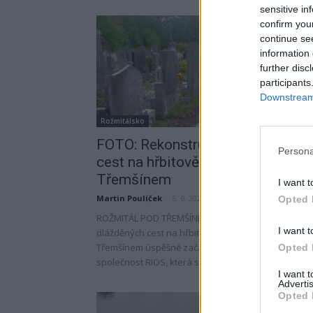
sensitive in
confirm you
continue se
information 
further disc
participants
Downstream 
Rožmitálsko
FOTO: Rekonstrukce dlážděných
Persona
cest na hřbitově v Rožmitále pod
Třemšínem
I want t
Martin Poulíček
-
5. 6. 2020
Opted 
ROŽMITÁL POD TŘEMŠÍNEM - Rekonstrukce
I want t
dlážděných cest na hřbitově v Rožmitále pod
Třemšínem úspěšně začala. "Práce provádí staveb
Opted 
společnost RIOS, která se stala vítězem výběrového
I want 
Advertis
Opted 