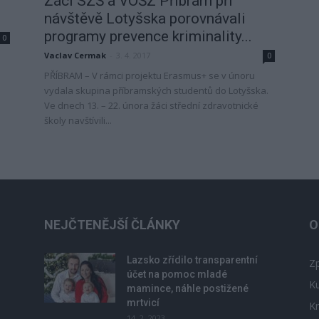
Žáci SZŠ a VOŠZ Příbram při
návštěvě Lotyšska porovnávali
programy prevence kriminality...
0
Vaclav Cermak
-
3. 4. 2017
0
PŘÍBRAM – V rámci projektu Erasmus+ se v únoru
vydala skupina příbramských studentů do Lotyšska.
Ve dnech 13. – 22. února žáci střední zdravotnické
školy navštívili...
NEJČTENĚJŠÍ ČLÁNKY
O
Lazsko zřídilo transparentní
Zp
účet na pomoc mladé
Ku
mamince, náhle postižené
mrtvicí
Kr
14. 2. 2023