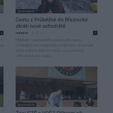
Zpravodajství
Cestu z Průběžné do Březnické
zkrátí nové schodiště
redakce
-
18. 12. 2017
0
0
1.
PŘÍBRAM - U posledního panelového domu
ka
v Průběžné ulici na Rynečku si lidé často zkracovali
cestu svahem dolů ke Q-klubu a na přechod
v Březnické ulici. Cesta...
Zpravodajství