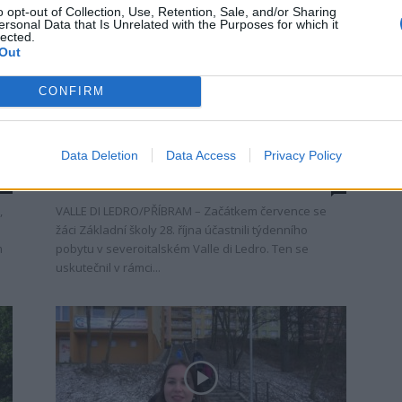
o opt-out of Collection, Use, Retention, Sale, and/or Sharing
ersonal Data that Is Unrelated with the Purposes for which it
lected.
Out
CONFIRM
Zpravodajství
Příbramské děti navštívily italské
Data Deletion
Data Access
Privacy Policy
Valle di Ledro
redakce
-
20. 6. 2018
0
0
,
VALLE DI LEDRO/PŘÍBRAM – Začátkem července se
žáci Základní školy 28. října účastnili týdenního
m
pobytu v severoitalském Valle di Ledro. Ten se
uskutečnil v rámci...