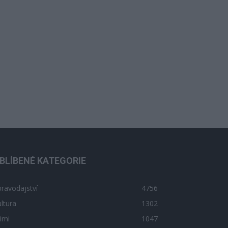
BLÍBENÉ KATEGORIE
ravodajství
4756
ltura
1302
imi
1047