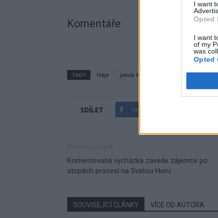
I want 
Advertis
Opted 
Komentáře
I want t
of my P
was col
Opted 
TAGY
Háje
Jakub Ročňák
pouť
SDÍLET
Facebook
Twitter
Předchozí článek
Komentovaná vycházka zavede zájemce po
stopách procesí na Svatou Horu
SOUVISEJÍCÍ ČLÁNKY
VÍCE OD AUTORA