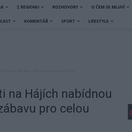
RA
Z REGIONU
ROZHOVORY
O ČEM SE MLUVÍ
DCAST
KOMENTÁŘ
SPORT
LIFESTYLE
nou hudbu, atrakce i zábavu pro celou rodinu
i na Hájích nabídnou
 zábavu pro celou