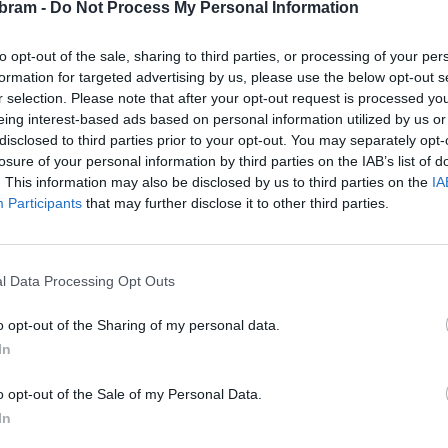
bram -
Do Not Process My Personal Information
a a chybět nebude ani zmrzlina La Favorita. Pro děti jsou
to opt-out of the sale, sharing to third parties, or processing of your per
formation for targeted advertising by us, please use the below opt-out s
r selection. Please note that after your opt-out request is processed y
eing interest-based ads based on personal information utilized by us or
ervna na hřišti v Hájích. Program začne v 11 hodin a vstup
disclosed to third parties prior to your opt-out. You may separately opt-
poře obce Háje.
losure of your personal information by third parties on the IAB’s list of
. This information may also be disclosed by us to third parties on the
IA
Participants
that may further disclose it to other third parties.
 DJ a saxofonisty Kuby Ročňáka, večerní program s DJ
y, 3D tisk pro děti nebo virtuální realitu od Lasergame.
, fotokoutek, vodní dýmky Příbramské podzemí a další
l Data Processing Opt Outs
o opt-out of the Sharing of my personal data.
a a chybět nebude ani zmrzlina La Favorita. Pro děti jsou
In
o opt-out of the Sale of my Personal Data.
ervna na hřišti v Hájích. Program začne v 11 hodin a vstup
In
poře obce Háje.