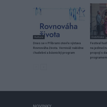
Kultura
Dobříšsko
Dnes se v Příbrami otevře výstava
Festival hu
Rovnováha života. Vernisáž nabídne
na jedinečn
i hudební a básnický program
propojí s da
programem
NOVINKY