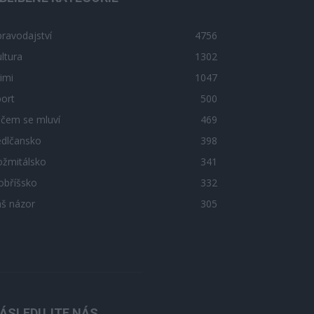
ravodajství
4756
ltura
1302
imi
1047
ort
500
 čem se mluví
469
edlčansko
398
ožmitálsko
341
obříšsko
332
áš názor
305
ÁSLEDUJTE NÁS