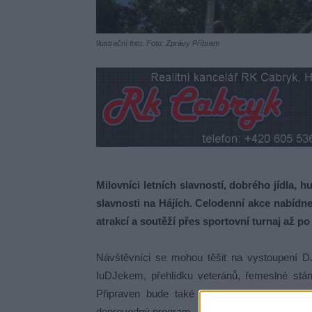
Ilustrační foto. Foto: Zprávy Příbram
Milovníci letních slavností, dobrého jídla, 
slavnosti na Hájích. Celodenní akce nabíd
atrakcí a soutěží přes sportovní turnaj až po
Návštěvníci se mohou těšit na vystoupení 
IuDJekem, přehlídku veteránů, řemeslné stánk
Připraven bude také turnaj v malé kopané
doprovodný program.