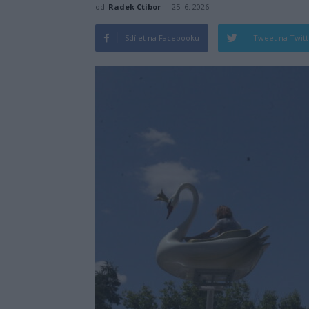
od
Radek Ctibor
-
25. 6. 2026
Sdílet na Facebooku
Tweet na Twit