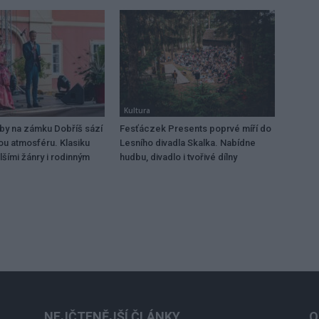
Kultura
dby na zámku Dobříš sází
Fesťáczek Presents poprvé míří do
ou atmosféru. Klasiku
Lesního divadla Skalka. Nabídne
lšími žánry i rodinným
hudbu, divadlo i tvořivé dílny
NEJČTENĚJŠÍ ČLÁNKY
O