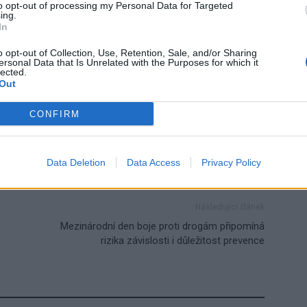
to opt-out of processing my Personal Data for Targeted
ing.
In
o opt-out of Collection, Use, Retention, Sale, and/or Sharing
ersonal Data that Is Unrelated with the Purposes for which it
lected.
Out
CONFIRM
Data Deletion
Data Access
Privacy Policy
Následující článek
Mezinárodní den boje proti drogám připomíná
rizika závislosti i důležitost prevence