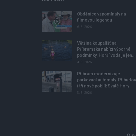
Obděnice vzpomínaly na
filmovou legendu
6. 8. 2026
Většina koupališť na
Příbramsku nabízí výborné
podmínky. Horší voda je jen...
4. 8. 2026
Příbram modernizuje
parkovací automaty. Přibudo
i tři nové poblíž Svaté Hory
3. 8. 2026
O n