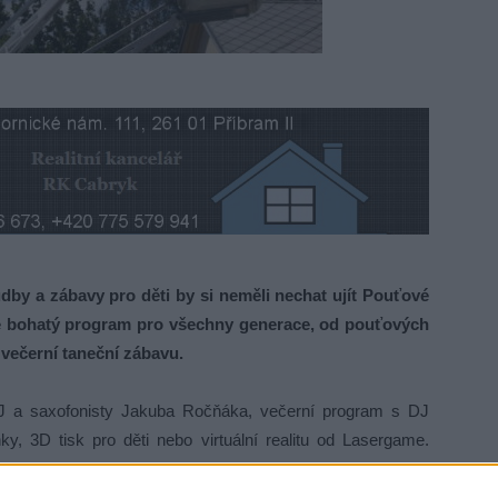
hudby a zábavy pro děti by si neměli nechat ujít Pouťové
ne bohatý program pro všechny generace, od pouťových
 večerní taneční zábavu.
DJ a saxofonisty Jakuba Ročňáka, večerní program s DJ
y, 3D tisk pro děti nebo virtuální realitu od Lasergame.
, fotokoutek, vodní dýmky Příbramské podzemí a další