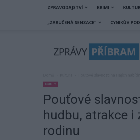
ZPRAVODAJSTVÍ
KRIMI
KULTU
„ZARUČENÁ SENZACE“
CYNIKŮV PO
Zprávy
Příbram
Domů
Kultura
Pouťové slavnosti na Hájích nabíd
Kultura
Pouťové slavnost
hudbu, atrakce i
rodinu