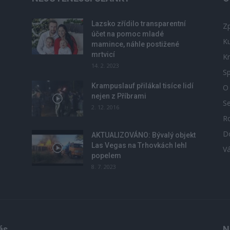
Lazsko zřídilo transparentní
Zp
účet na pomoc mladé
Ku
mamince, náhle postižené
mrtvicí
Kr
14. 2. 2023
Sp
Krampuslauf přilákal tisíce lidí
O
nejen z Příbrami
S
2. 12. 2016
R
D
u
AKTUALIZOVÁNO: Bývalý objekt
Las Vegas na Trhovkách lehl
V
popelem
8. 7. 2023
ás
N