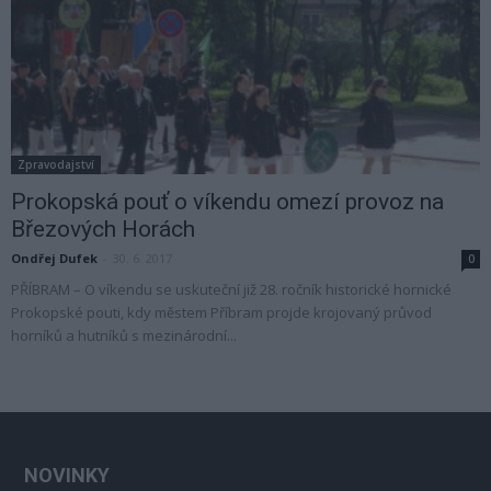
Zpravodajství
Prokopská pouť o víkendu omezí provoz na
Březových Horách
Ondřej Dufek
-
30. 6. 2017
0
PŘÍBRAM – O víkendu se uskuteční již 28. ročník historické hornické
Prokopské pouti, kdy městem Příbram projde krojovaný průvod
horníků a hutníků s mezinárodní...
NOVINKY