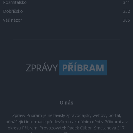
Rožmitálsko
341
Dobříšsko
332
Váš názor
305
O nás
Zprávy Příbram je nezávislý zpravodajský webový portál,
přinášející informace především o aktuálním dění v Příbrami a v
okresu Příbram. Provozovatel: Radek Ctibor, Smetanova 317,