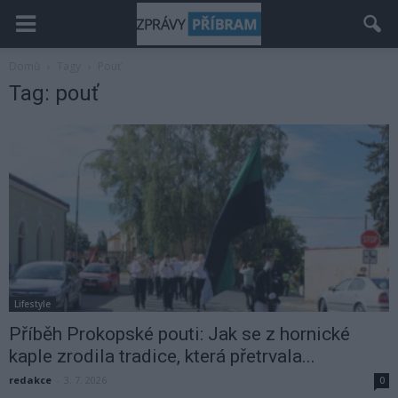
Domů
Tagy
Pouť
Tag: pouť
Lifestyle
Příběh Prokopské pouti: Jak se z hornické
kaple zrodila tradice, která přetrvala...
redakce
-
3. 7. 2026
0