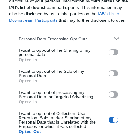
disclosure of your personal information by third parties on the
Obděnice na Petrovicku budou mít novou
IAB’s list of downstream participants. This information may
náves
also be disclosed by us to third parties on the
IAB’s List of
Downstream Participants
that may further disclose it to other
Veronika Bonková
-
2. 8. 2018
0
third parties.
OBDĚNICE – Práce na rekonstrukci nové návsi jsou v plném proudu.
Není bez zajímavosti, jak vlastně nová podoba veřejného prostoru
Personal Data Processing Opt Outs
v této petrovické osadě vznikla. Více nám...
I want to opt-out of the Sharing of my
personal data.
Opted In
I want to opt-out of the Sale of my
Personal Data.
Opted In
I want to opt-out of processing my
Personal Data for Targeted Advertising.
Opted In
I want to opt-out of Collection, Use,
Kultura
Retention, Sale, and/or Sharing of my
Personal Data that Is Unrelated with the
Divadlo bude v neděli patřit opět dětem
Purposes for which it was collected.
Opted Out
Martin Poulíček
-
18. 5. 2018
0