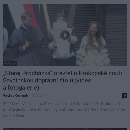
Kultura
„Starej Procházka“ otevřel o Prokopské pouti
Ševčínskou dopravní štolu (video
a fotogalerie)
Vaclav Cermak
-
3. 7. 2017
0
PŘÍBRAM – Včera se na Březových Horách konala už 28. Prokopská
pouť. Jejím hlavním tématem bylo připomenutí 120. let od povýšení této
nynější části...