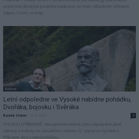
svými mariánskými poutními tradicemi, se staly záhadným středem
zájmu. O tom, co mají...
Kultura
Letní odpoledne ve Vysoké nabídne pohádku,
Dvořáka, bojovku i Svěráka
Radek Ctibor
-
8. 8. 2023
0
VYSOKÁ U PŘÍBRAMĚ - Nezapomenutelné Letní odpoledne plné
zábavy a kultury se uskuteční v sobotu 12. srpna ve Vysoké u
Příbrami. Akci s nejrůznějšími...