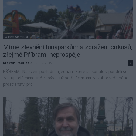
O čem se mluví
Mírné zlevnění lunaparkům a zdražení cirkusů,
zřejmě Příbrami neprospěje
Martin Poulíček
-
20. 6. 2019
0
PŘÍBRAM - Na svém posledním jednání, které se konalo v pondělí se
zastupitelé mimo jiné zabývali už potřetí cenami za zábor veřejného
prostranství pro...