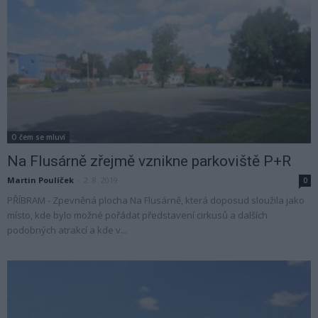
O čem se mluví
Na Flusárně zřejmě vznikne parkoviště P+R
Martin Poulíček
-
2. 8. 2019
0
PŘÍBRAM - Zpevněná plocha Na Flusárně, která doposud sloužila jako
místo, kde bylo možné pořádat představení cirkusů a dalších
podobných atrakcí a kde v...