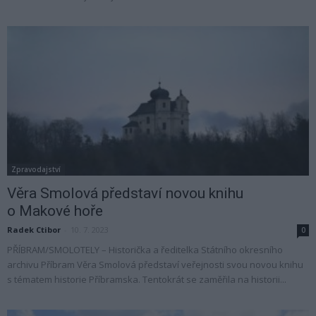
Zpravodajství
Věra Smolová představí novou knihu
o Makové hoře
Radek Ctibor
-
10. 7. 2023
0
PŘÍBRAM/SMOLOTELY – Historička a ředitelka Státního okresního
archivu Příbram Věra Smolová představí veřejnosti svou novou knihu
s tématem historie Příbramska. Tentokrát se zaměřila na historii...