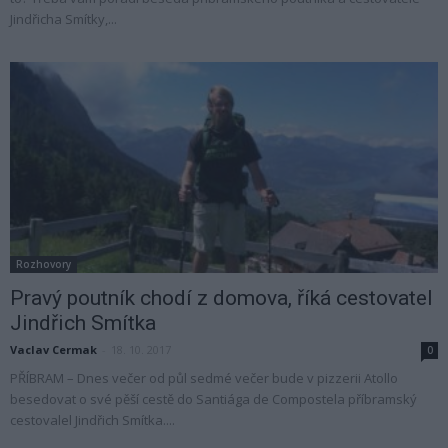
Jindřicha Smítky,...
Rozhovory
Pravý poutník chodí z domova, říká cestovatel
Jindřich Smítka
Vaclav Cermak
-
18. 10. 2017
0
PŘÍBRAM – Dnes večer od půl sedmé večer bude v pizzerii Atollo
besedovat o své pěší cestě do Santiága de Compostela příbramský
cestovalel Jindřich Smítka....