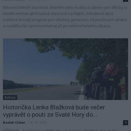
Milovníci letních slavností, dobrého jídla, hudby a zábavy pro děti by si
neměli nechat ujít Pouťové slavnosti na Hájích. Celodenní akce
nabídne bohatý program pro všechny generace, od pouťových atrakcí
a soutěží přes sportovní turnaj až po večerní taneční zábavu.
Kultura
Historička Lenka Blažková bude večer
vyprávět o pouti ze Svaté Hory do...
Radek Ctibor
-
18. 10. 2023
0
PŘÍBRAM – Svatá Hora u Příbrami a bavorský Altötting, oba známé