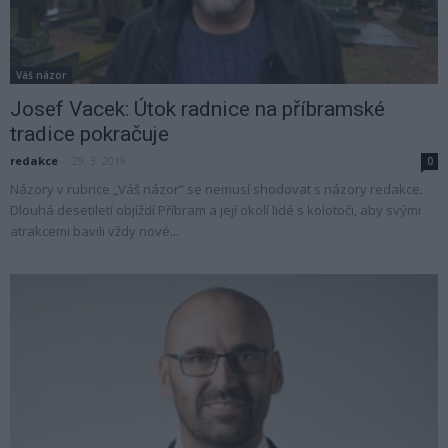
Váš názor
Josef Vacek: Útok radnice na příbramské
tradice pokračuje
redakce
-
29. 3. 2019
0
Názory v rubrice „Váš názor“ se nemusí shodovat s názory redakce.
Dlouhá desetiletí objíždí Příbram a její okolí lidé s kolotoči, aby svými
atrakcemi bavili vždy nové...