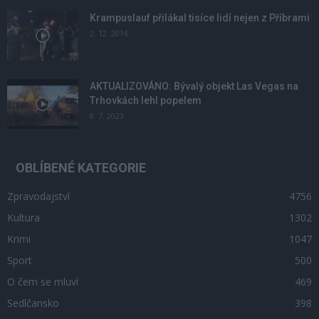
Krampuslauf přilákal tisíce lidí nejen z Příbrami
2. 12. 2016
AKTUALIZOVÁNO: Bývalý objekt Las Vegas na
Trhovkách lehl popelem
8. 7. 2023
OBLÍBENÉ KATEGORIE
Zpravodajství
4756
Kultura
1302
Krimi
1047
Sport
500
O čem se mluví
469
Sedlčansko
398