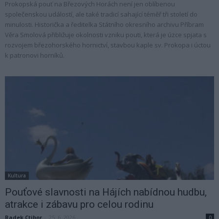
Prokopská pouť na Březových Horách není jen oblíbenou
společenskou událostí, ale také tradicí sahající téměř tři století do
minulosti. Historička a ředitelka Státního okresního archivu Příbram
Věra Smolová přibližuje okolnosti vzniku pouti, která je úzce spjata s
rozvojem březohorského hornictví, stavbou kaple sv. Prokopa i úctou
k patronovi horníků.
Kultura
Pouťové slavnosti na Hájích nabídnou hudbu,
atrakce i zábavu pro celou rodinu
Radek Ctibor
-
25. 6. 2026
0