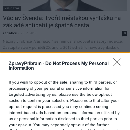
Váš názor
Václav Švenda: Tvořit městskou vyhlášku na
základě antipatií je špatná cesta
redakce
-
28. 2. 2019
0
Názory v rubrice „Váš názor“ se nemusí shodovat s názory redakce.
Zastupitelstvo v pondělí 25. února 2019 schválilo novou vyhlášku o
místním poplatku za užívání veřejného prostranství. Příbramská...
ZpravyPribram -
Do Not Process My Personal
Information
If you wish to opt-out of the sale, sharing to third parties, or
processing of your personal or sensitive information for
targeted advertising by us, please use the below opt-out
section to confirm your selection. Please note that after your
opt-out request is processed you may continue seeing
interest-based ads based on personal information utilized by
us or personal information disclosed to third parties prior to
your opt-out. You may separately opt-out of the further
Sedlčansko