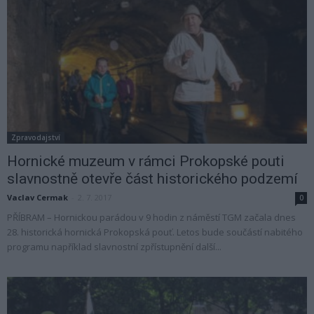
Zpravodajství
Hornické muzeum v rámci Prokopské pouti
slavnostně otevře část historického podzemí
Vaclav Cermak
-
2. 7. 2017
0
PŘÍBRAM – Hornickou parádou v 9 hodin z náměstí TGM začala dnes
28. historická hornická Prokopská pouť. Letos bude součástí nabitého
programu například slavnostní zpřístupnění další...