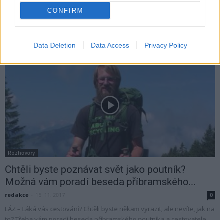
CONFIRM
PŘÍBRAM - V neděli 20. května se opět bude konat celodenní program
nejen pro děti pod názvem "Divadlo patří dětem". Na návštěvníky čeká
spousta...
Data Deletion
Data Access
Privacy Policy
Rozhovory
Chtěli byste poznávat svět jako poutník?
Možná vám poradí beseda příbramského...
redakce
-
15. 11. 2017
0
LÁZ – Láká vás cestování? Chtěli byste někam vyrazit, ale nevíte, jak na
to? Třeba vám poradí beseda příbramského poutníka a cestovatele