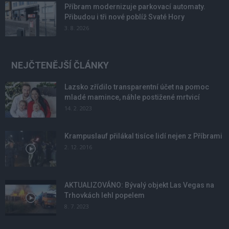
Příbram modernizuje parkovací automaty.
Přibudou i tři nové poblíž Svaté Hory
3. 8. 2026
NEJČTENĚJŠÍ ČLÁNKY
Lazsko zřídilo transparentní účet na pomoc
mladé mamince, náhle postižené mrtvicí
14. 2. 2023
Krampuslauf přilákal tisíce lidí nejen z Příbrami
2. 12. 2016
AKTUALIZOVÁNO: Bývalý objekt Las Vegas na
Trhovkách lehl popelem
8. 7. 2023