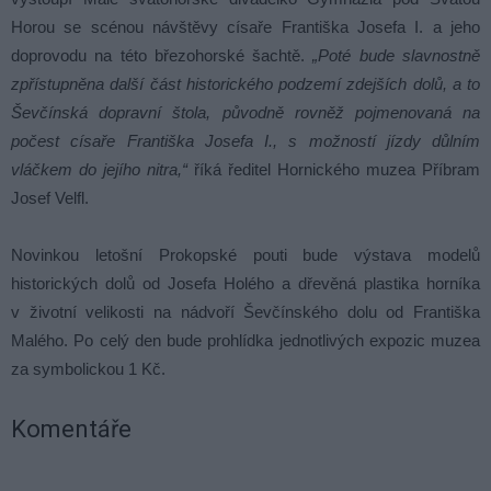
Horou se scénou návštěvy císaře Františka Josefa I. a jeho
doprovodu na této březohorské šachtě.
„Poté bude slavnostně
zpřístupněna další část historického podzemí zdejších dolů, a to
Ševčínská dopravní štola, původně rovněž pojmenovaná na
počest císaře Františka Josefa I., s možností jízdy důlním
vláčkem do jejího nitra,“
říká ředitel Hornického muzea Příbram
Josef Velfl.
Novinkou letošní Prokopské pouti bude výstava modelů
historických dolů od Josefa Holého a dřevěná plastika horníka
v životní velikosti na nádvoří Ševčínského dolu od Františka
Malého. Po celý den bude prohlídka jednotlivých expozic muzea
za symbolickou 1 Kč.
Komentáře