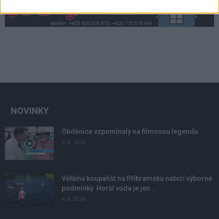
NOVINKY
Obděnice vzpomínaly na filmovou legendu
6. 8. 2026
Většina koupališť na Příbramsku nabízí výborné
podmínky. Horší voda je jen...
4. 8. 2026