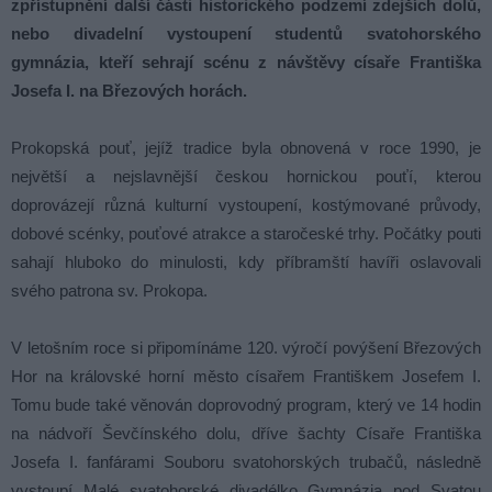
zpřístupnění další části historického podzemí zdejších dolů,
nebo divadelní vystoupení studentů svatohorského
gymnázia, kteří sehrají scénu z návštěvy císaře Františka
Josefa I. na Březových horách.
Prokopská pouť, jejíž tradice byla obnovená v roce 1990, je
největší a nejslavnější českou hornickou pouťí, kterou
doprovázejí různá kulturní vystoupení, kostýmované průvody,
dobové scénky, pouťové atrakce a staročeské trhy. Počátky pouti
sahají hluboko do minulosti, kdy příbramští havíři oslavovali
svého patrona sv. Prokopa.
V letošním roce si připomínáme 120. výročí povýšení Březových
Hor na královské horní město císařem Františkem Josefem I.
Tomu bude také věnován doprovodný program, který ve 14 hodin
na nádvoří Ševčínského dolu, dříve šachty Císaře Františka
Josefa I. fanfárami Souboru svatohorských trubačů, následně
vystoupí Malé svatohorské divadélko Gymnázia pod Svatou