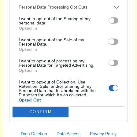
Většina koupališť na Příbramsku nabízí
Personal Data Processing Opt Outs
výborné podmínky. Horší voda je jen na
Živohošti
Zpravodajství
I want to opt-out of the Sharing of my
personal data.
Opted In
Příbram modernizuje parkovací automaty.
Přibudou i tři nové poblíž Svaté Hory
I want to opt-out of the Sale of my
Personal Data.
Zpravodajství
Opted In
Středočeský kraj upravil pravidla soutěže.
I want to opt-out of processing my
Personal Data for Targeted Advertising.
Obce nově získají body i za předcházení
Opted In
vzniku odpadu
Zpravodajství
I want to opt-out of Collection, Use,
Retention, Sale, and/or Sharing of my
Personal Data that Is Unrelated with the
Purposes for which it was collected.
Opted Out
CONFIRM
Data Deletion
Data Access
Privacy Policy