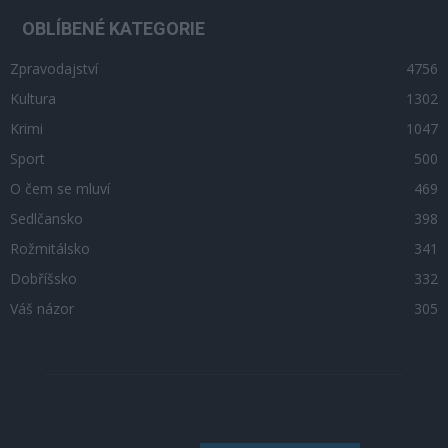
OBLÍBENÉ KATEGORIE
Zpravodajství
4756
Kultura
1302
Krimi
1047
Sport
500
O čem se mluví
469
Sedlčansko
398
Rožmitálsko
341
Dobříšsko
332
Váš názor
305