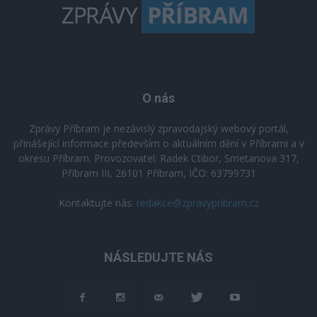
O nás
Zprávy Příbram je nezávislý zpravodajský webový portál,
přinášející informace především o aktuálním dění v Příbrami a v
okresu Příbram. Provozovatel: Radek Ctibor, Smetanova 317,
Příbram III, 26101 Příbram, IČO: 63799731
Kontaktujte nás:
redakce@zpravypribram.cz
NÁSLEDUJTE NÁS