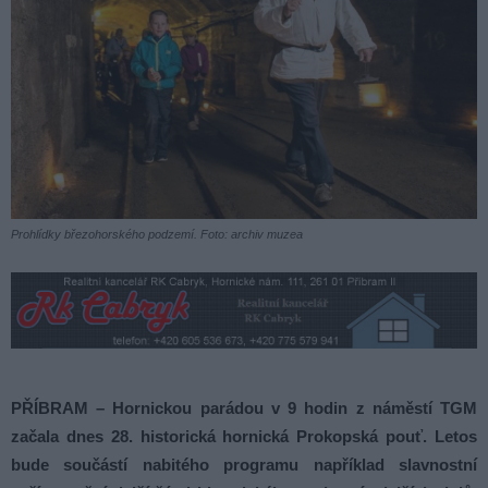
Prohlídky březohorského podzemí. Foto: archiv muzea
PŘÍBRAM – Hornickou parádou v 9 hodin z náměstí TGM
začala dnes 28. historická hornická Prokopská pouť. Letos
bude součástí nabitého programu například slavnostní