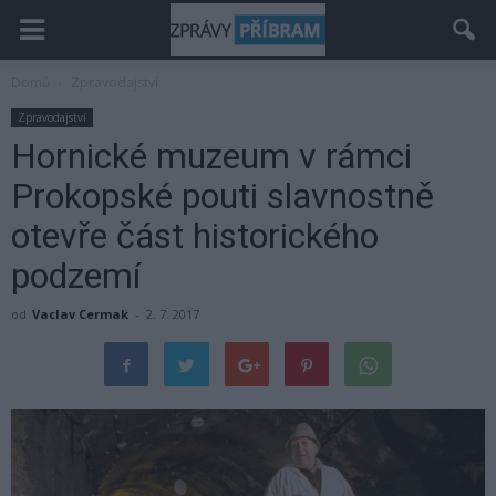
Domů
Zpravodajství
Zpravodajství
Hornické muzeum v rámci
Prokopské pouti slavnostně
otevře část historického
podzemí
od
Vaclav Cermak
-
2. 7. 2017