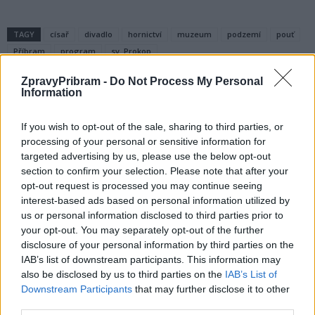
TAGY
císař
divadlo
hornictví
muzeum
podzemí
pouť
Příbram
program
sv. Prokop
ZpravyPribram -
Do Not Process My Personal
Information
If you wish to opt-out of the sale, sharing to third parties, or
processing of your personal or sensitive information for
targeted advertising by us, please use the below opt-out
section to confirm your selection. Please note that after your
opt-out request is processed you may continue seeing
Předchozí článek
Následující článek
interest-based ads based on personal information utilized by
Opilec rozbíjel po hádce okna
Město má nový web
us or personal information disclosed to third parties prior to
your opt-out. You may separately opt-out of the further
disclosure of your personal information by third parties on the
IAB’s list of downstream participants. This information may
SOUVISEJÍCÍ ČLÁNKY
also be disclosed by us to third parties on the
IAB’s List of
VÍCE OD AUTORA
Downstream Participants
that may further disclose it to other
third parties.