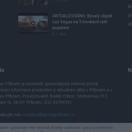
R
D
u
AKTUALIZOVÁNO: Bývalý objekt
Las Vegas na Trhovkách lehl
V
popelem
8. 7. 2023
ás
N
vy Příbram je nezávislý zpravodajský webový portál,
ášející informace především o aktuálním dění v Příbrami a v
su Příbram. Provozovatel: Radek Ctibor, Smetanova 317,
ram III, 26101 Příbram, IČO: 63799731
aktujte nás:
redakce@zpravypribram.cz
ím v používání této webové stránky souhlasíte s jejich používáním.