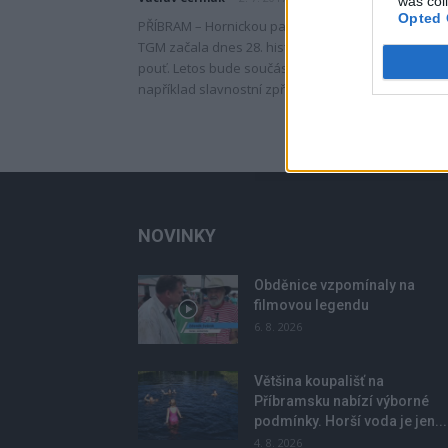
was col
Opted 
PŘÍBRAM – Hornickou parádou v 9 hodin z náměstí
TGM začala dnes 28. historická hornická Prokopsk
pouť. Letos bude součástí nabitého programu
například slavnostní zpřístupnění další...
NOVINKY
Obděnice vzpomínaly na
filmovou legendu
6. 8. 2026
Většina koupališť na
Příbramsku nabízí výborné
podmínky. Horší voda je jen...
4. 8. 2026