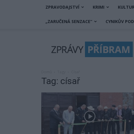
ZPRAVODAJSTVÍ
KRIMI
KULTU
„ZARUČENÁ SENZACE“
CYNIKŮV PO
Zprávy
Příbram
Domů
Tagy
Císař
Tag: císař