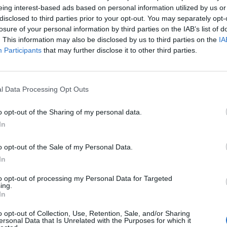
eing interest-based ads based on personal information utilized by us or
dopravní štolu (video
0
disclosed to third parties prior to your opt-out. You may separately opt-
a fotogalerie)
losure of your personal information by third parties on the IAB’s list of
a
Vaclav Cermak
-
3. 7. 2017
0
. This information may also be disclosed by us to third parties on the
IA
PŘÍBRAM – Včera se na Březových Horách konala už
Participants
that may further disclose it to other third parties.
28. Prokopská pouť. Jejím hlavním tématem bylo
připomenutí 120. let od povýšení této nynější části...
l Data Processing Opt Outs
o opt-out of the Sharing of my personal data.
In
o opt-out of the Sale of my Personal Data.
In
to opt-out of processing my Personal Data for Targeted
ing.
In
e
o opt-out of Collection, Use, Retention, Sale, and/or Sharing
ersonal Data that Is Unrelated with the Purposes for which it
0