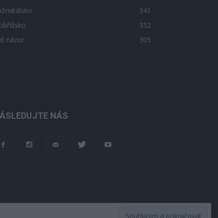
ožmitálsko
341
obříšsko
332
áš názor
305
ÁSLEDUJTE NÁS