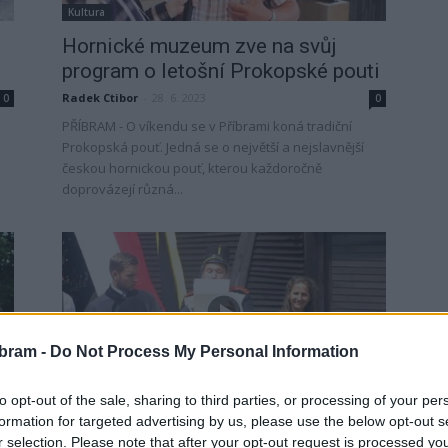
Kultura
Hornické muzeum zve na svůj
program o letošní Prokopské pouti
Radek Ctibor
-
28. 6. 2023
0
0
PŘÍBRAM - O víkendu se v Příbrami koná tradiční
Prokopská pouť. Jedná se o největší a nejslavnější
českou hornickou pouť, kterou každoročně
doprovázejí různá...
bram -
Do Not Process My Personal Information
Kultura
to opt-out of the sale, sharing to third parties, or processing of your per
„Starej Procházka“ otevřel
formation for targeted advertising by us, please use the below opt-out s
o Prokopské pouti Ševčínskou
r selection. Please note that after your opt-out request is processed y