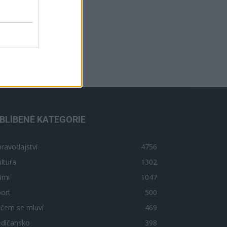
BLÍBENÉ KATEGORIE
ravodajství
4756
ltura
1302
imi
1047
ort
500
 čem se mluví
469
edlčansko
398