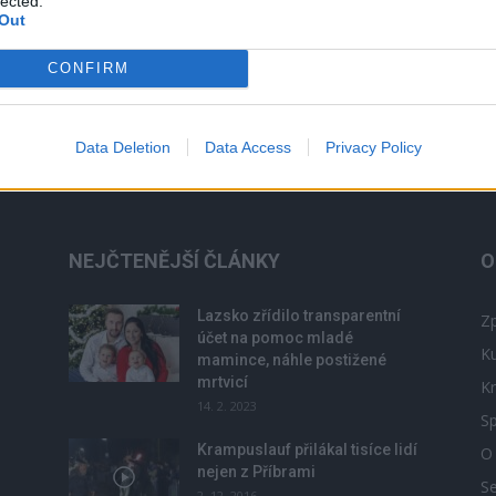
lected.
Out
á
CONFIRM
Data Deletion
Data Access
Privacy Policy
NEJČTENĚJŠÍ ČLÁNKY
O
Lazsko zřídilo transparentní
Zp
účet na pomoc mladé
Ku
mamince, náhle postižené
mrtvicí
Kr
14. 2. 2023
Sp
Krampuslauf přilákal tisíce lidí
O
nejen z Příbrami
S
2. 12. 2016