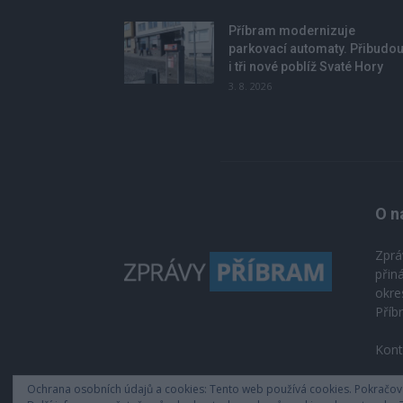
Příbram modernizuje
parkovací automaty. Přibudo
i tři nové poblíž Svaté Hory
3. 8. 2026
O n
Zprá
přin
okre
Příb
Kont
Ochrana osobních údajů a cookies: Tento web používá cookies. Pokračován