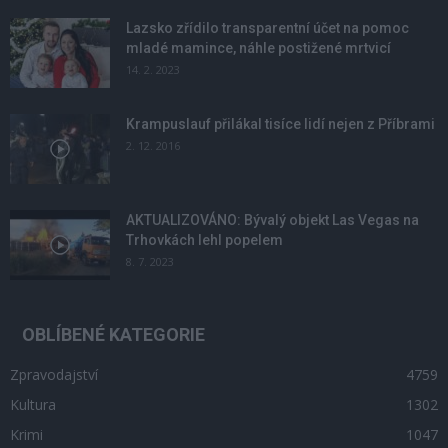
Lazsko zřídilo transparentní účet na pomoc
mladé mamince, náhle postižené mrtvicí
14. 2. 2023
Krampuslauf přilákal tisíce lidí nejen z Příbrami
2. 12. 2016
AKTUALIZOVÁNO: Bývalý objekt Las Vegas na
Trhovkách lehl popelem
8. 7. 2023
OBLÍBENÉ KATEGORIE
Zpravodajství
4759
Kultura
1302
Krimi
1047