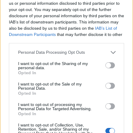
us or personal information disclosed to third parties prior to
your opt-out. You may separately opt-out of the further
disclosure of your personal information by third parties on the
IAB’s list of downstream participants. This information may
also be disclosed by us to third parties on the
IAB’s List of
Kultura
Downstream Participants
that may further disclose it to other
Příbramský advent zazáří: Vánoční program
third parties.
letos cílí lokálně
Personal Data Processing Opt Outs
Radek Ctibor
-
29. 11. 2023
0
PŘÍBRAM - Příbram se již převlékla do vánočního hávu a s nedělním
I want to opt-out of the Sharing of my
personal data.
datem 3. prosince se rozpoutává pestrý adventní program, který
Opted In
obyvatele města provede...
I want to opt-out of the Sale of my
Personal Data.
Opted In
I want to opt-out of processing my
Personal Data for Targeted Advertising.
Opted In
I want to opt-out of Collection, Use,
Retention, Sale, and/or Sharing of my