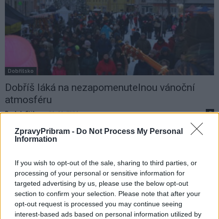
Dobříšsko
Dobříš láká na nezapomenutelnou vánoční
atmosféru
Radek Ctibor
-
21. 11. 2024
0
DOBŘÍŠ - Město Dobříš zve všechny obyvatele i návštěvníky na sérii
ZpravyPribram -
Do Not Process My Personal
adventních akcí, které letos opět oživí náměstí Komenského a další
Information
místa ve městě....
If you wish to opt-out of the sale, sharing to third parties, or
processing of your personal or sensitive information for
targeted advertising by us, please use the below opt-out
section to confirm your selection. Please note that after your
opt-out request is processed you may continue seeing
interest-based ads based on personal information utilized by