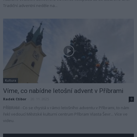
Tradiční adventní neděle na...
Kultura
Víme, co nabídne letošní advent v Příbrami
Radek Ctibor
-
20. 11. 2025
0
PŘÍBRAM - Co se chystá v rámci letošního adventu v Příbrami, to nám
řekl vedoucí Městské kulturní centrum Příbram Vlasta Ševr... Více ve
videu.