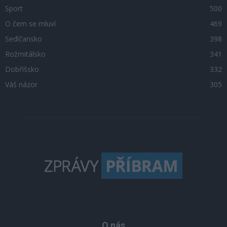
Sport
500
O čem se mluví
469
Sedlčansko
398
Rožmitálsko
341
Dobříšsko
332
Váš názor
305
O nás