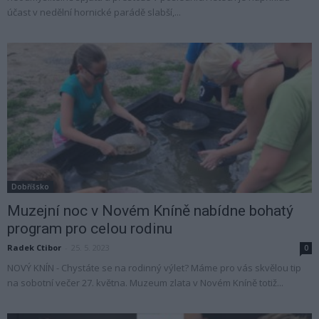
účast v nedělní hornické parádě slabší,...
Dobříšsko
Muzejní noc v Novém Kníně nabídne bohatý
program pro celou rodinu
Radek Ctibor
-
25. 5. 2023
0
NOVÝ KNÍN - Chystáte se na rodinný výlet? Máme pro vás skvělou tip
na sobotní večer 27. května. Muzeum zlata v Novém Kníně totiž...