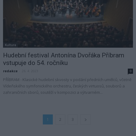
Kultura
Hudební festival Antonína Dvořáka Příbram
vstupuje do 54. ročníku
redakce
-
26. 4. 2023
0
PŘÍBRAM - Klasické hudební skvosty v podání předních umělců, včetně
Vídeňského symfonického orchestru, českých virtuosů, souborů a
zahraničních sborů, soutěží v kompozici a výtvarném...
1
2
3