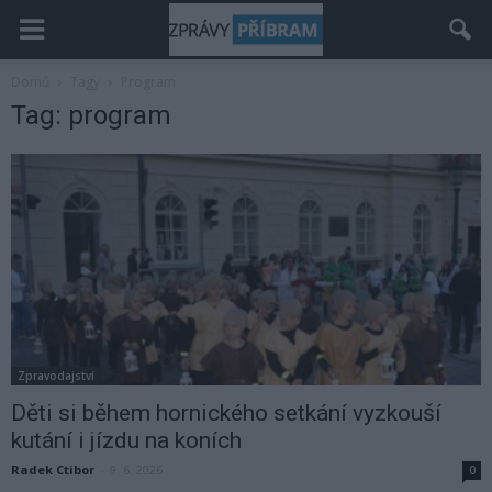
Domů
Tagy
Program
Tag: program
Zpravodajství
Děti si během hornického setkání vyzkouší
kutání i jízdu na koních
Radek Ctibor
-
9. 6. 2026
0