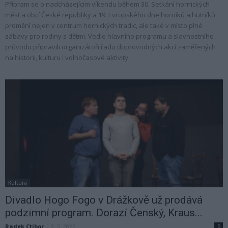
Příbram se o nadcházejícím víkendu během 30. Setkání hornických
měst a obcí České republiky a 19. Evropského dne horníků a hutníků
promění nejen v centrum hornických tradic, ale také v místo plné
zábavy pro rodiny s dětmi. Vedle hlavního programu a slavnostního
průvodu připravili organizátoři řadu doprovodných akcí zaměřených
na historii, kulturu i volnočasové aktivity.
Kultura
Divadlo Hogo Fogo v Drážkově už prodává
podzimní program. Dorazí Čenský, Kraus...
Radek Ctibor
-
9. 5. 2026
0