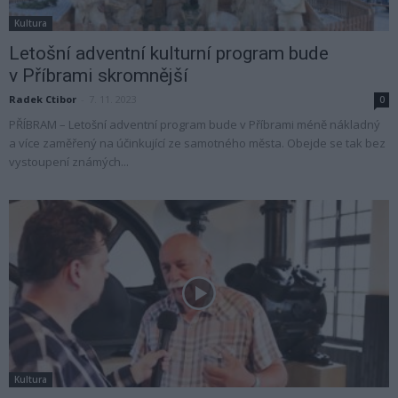
Kultura
Letošní adventní kulturní program bude
v Příbrami skromnější
Radek Ctibor
-
7. 11. 2023
0
PŘÍBRAM – Letošní adventní program bude v Příbrami méně nákladný
a více zaměřený na účinkující ze samotného města. Obejde se tak bez
vystoupení známých...
Kultura