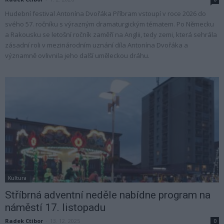
Hudební festival Antonína Dvořáka Příbram vstoupí v roce 2026 do
svého 57. ročníku s výrazným dramaturgickým tématem. Po Německu
a Rakousku se letošní ročník zaměří na Anglii, tedy zemi, která sehrála
zásadní roli v mezinárodním uznání díla Antonína Dvořáka a
významně ovlivnila jeho další uměleckou dráhu.
Kultura
Stříbrná adventní neděle nabídne program na
náměstí 17. listopadu
Radek Ctibor
-
13. 12. 2025
0