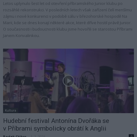
Letos uplynulo šest let od otevření příbramského Junior klubu po
rozsáhlé rekonstrukci. V posledních letech však zařízení čelí menšímu
zájmu i nové konkurenci v podobě sálu v březohorské hospodě Na
Marii, kde se dnes konají některé akce, které dříve hostil právě Junior.
O současnosti i budoucnosti klubu jsme hovořili se starostou Příbrami
Janem Konvalinkou.
Kultura
Hudební festival Antonína Dvořáka se
v Příbrami symbolicky obrátí k Anglii
Radek Ctibor
-
1. 2. 2026
0