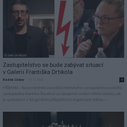
O čem se mluví
Zastupitelstvo se bude zabývat situací
v Galerii Františka Drtikola
Radek Ctibor
-
15. 5. 2023
0
PŘÍBRAM – Na posledním zasedání městského zastupitelstva položila
zastupitelka Markéta Škodová za Spojence vedení města otázku, jak
je spokojeno s fungováním příspěvkové organizace města –...