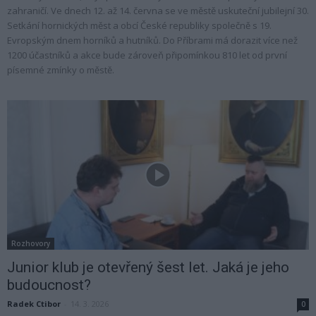
zahraničí. Ve dnech 12. až 14. června se ve městě uskuteční jubilejní 30.
Setkání hornických měst a obcí České republiky společně s 19.
Evropským dnem horníků a hutníků. Do Příbrami má dorazit více než
1200 účastníků a akce bude zároveň připomínkou 810 let od první
písemné zmínky o městě.
Rozhovory
Junior klub je otevřený šest let. Jaká je jeho
budoucnost?
Radek Ctibor
-
14. 3. 2026
0