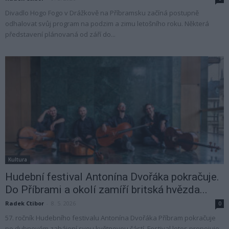
Divadlo Hogo Fogo v Drážkově na Příbramsku začíná postupně
odhalovat svůj program na podzim a zimu letošního roku. Některá
představení plánovaná od září do...
Kultura
Hudební festival Antonína Dvořáka pokračuje.
Do Příbrami a okolí zamíří britská hvězda...
Radek Ctibor
-
8. 5. 2026
0
57. ročník Hudebního festivalu Antonína Dvořáka Příbram pokračuje
po dubnovém zahájení svou květnovou částí. Festival letos propojuje