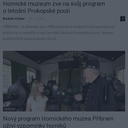
Hornické muzeum zve na svůj program
o letošní Prokopské pouti
Radek Ctibor
-
28. 6. 2023
0
PŘÍBRAM - O víkendu se v Příbrami koná tradiční Prokopská pouť.
Jedná se o největší a nejslavnější českou hornickou pouť, kterou
každoročně doprovázejí různá...
Kultura
Nový program Hornického muzea Příbram
oživí vzpomínky horníků