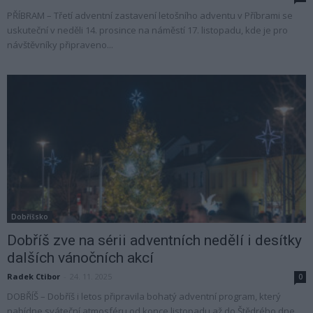
PŘÍBRAM – Třetí adventní zastavení letošního adventu v Příbrami se
uskuteční v neděli 14. prosince na náměstí 17. listopadu, kde je pro
návštěvníky připraveno...
Dobříšsko
Dobříš zve na sérii adventních nedělí i desítky
dalších vánočních akcí
Radek Ctibor
-
24. 11. 2025
0
DOBŘÍŠ – Dobříš i letos připravila bohatý adventní program, který
nabídne sváteční atmosféru od konce listopadu až do Štědrého dne.