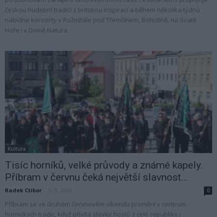
českou hudební tradici s britskou inspirací a během několika týdnů
nabídne koncerty v Rožmitále pod Třemšínem, Bohutíně, na Svaté
Hoře i v Domě Natura.
Kultura
Tisíc horníků, velké průvody a známé kapely.
Příbram v červnu čeká největší slavnost...
Radek Ctibor
-
5. 5. 2026
0
Příbram se ve druhém červnovém víkendu promění v centrum
hornických tradic, když přivítá stovky hostů z celé republiky i