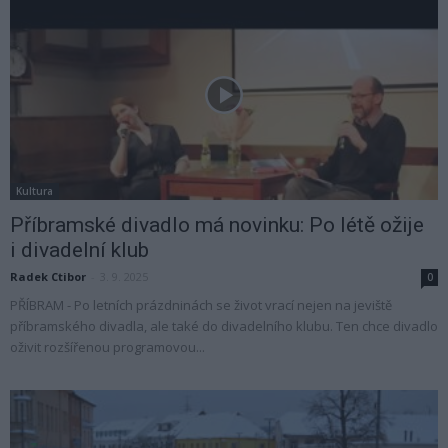
Kultura
Příbramské divadlo má novinku: Po létě ožije
i divadelní klub
Radek Ctibor
-
3. 9. 2025
0
PŘÍBRAM - Po letních prázdninách se život vrací nejen na jeviště
příbramského divadla, ale také do divadelního klubu. Ten chce divadlo
oživit rozšířenou programovou...