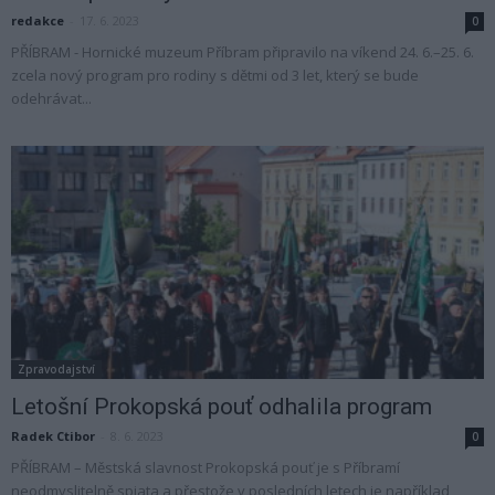
redakce
-
17. 6. 2023
0
PŘÍBRAM - Hornické muzeum Příbram připravilo na víkend 24. 6.–25. 6.
zcela nový program pro rodiny s dětmi od 3 let, který se bude
odehrávat...
Zpravodajství
Letošní Prokopská pouť odhalila program
Radek Ctibor
-
8. 6. 2023
0
PŘÍBRAM – Městská slavnost Prokopská pouť je s Příbramí
neodmyslitelně spjata a přestože v posledních letech je například